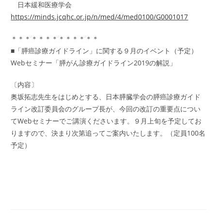
日本緩和医療学会
https://minds.jcqhc.or.jp/n/med/4/med0100/G0001017
＊＊＊＊＊＊＊＊＊＊＊＊＊
■「膵癌診療ガイドライン」に関する９月のイベント（予定）
Webセミナー「膵がん診療ガイドライン2019の解説」
〔内容〕
奥坂拓志先生をはじめとする、日本膵臓学会の膵癌診療ガイド
ライン改訂委員会のグループ長が、今回の改訂の重要点につい
てWebセミナーでご講演くださいます。９月上旬を予定してお
りますので、決まり次第追ってご案内いたします。（定員100名
予定）