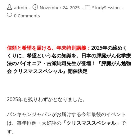
賞
を
Post
Post
Post
admin
November 24, 2025
StudySession
受
author:
published:
category:
Post
賞
0 Comments
し
comments:
ま
し
た
信頼と希望を届ける、年末特別講義：
2025年の締めく
くりに、希望という名の知識を。日本の膵臓がん化学療
法のパイオニア・古瀬純司先生が登壇！『膵臓がん勉強
会 クリスマススペシャル』開催決定
2025年も残りわずかとなりました。
パンキャンジャパンがお届けする今年最後のイベント
は、毎年恒例・大好評の
「クリスマススペシャル」
で
す。