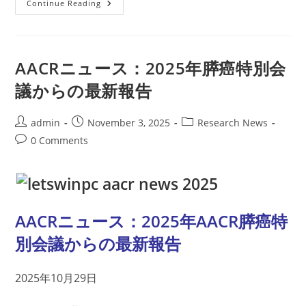
NET
Continue Reading
が
ん
デ
ー
2025
年
AACRニュース：2025年膵癌特別会
11
月
議からの最新報告
10
日
＆
SCAN
Post
Post
Post
admin
November 3, 2025
Research News
グ
author:
published:
category:
ロ
Post
0 Comments
ー
comments:
バ
ル
調
査
の
ご
案
AACRニュース：2025年AACR膵癌特
内
別会議からの最新報告
2025年10月29日