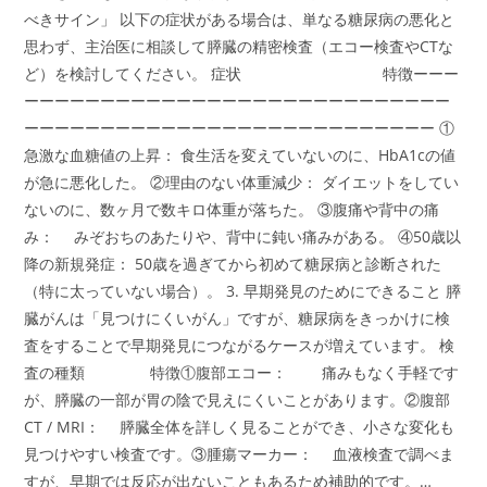
べきサイン」 以下の症状がある場合は、単なる糖尿病の悪化と
思わず、主治医に相談して膵臓の精密検査（エコー検査やCTな
ど）を検討してください。 症状 特徴ーーー
ーーーーーーーーーーーーーーーーーーーーーーーーーーーー
ーーーーーーーーーーーーーーーーーーーーーーーーーーー ①
急激な血糖値の上昇： 食生活を変えていないのに、HbA1cの値
が急に悪化した。 ②理由のない体重減少： ダイエットをしてい
ないのに、数ヶ月で数キロ体重が落ちた。 ③腹痛や背中の痛
み： みぞおちのあたりや、背中に鈍い痛みがある。 ④50歳以
降の新規発症： 50歳を過ぎてから初めて糖尿病と診断された
（特に太っていない場合）。 3. 早期発見のためにできること 膵
臓がんは「見つけにくいがん」ですが、糖尿病をきっかけに検
査をすることで早期発見につながるケースが増えています。 検
査の種類 特徴①腹部エコー： 痛みもなく手軽です
が、膵臓の一部が胃の陰で見えにくいことがあります。②腹部
CT / MRI： 膵臓全体を詳しく見ることができ、小さな変化も
見つけやすい検査です。③腫瘍マーカー： 血液検査で調べま
すが、早期では反応が出ないこともあるため補助的です。…