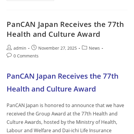
と
希
望
を
届
PanCAN Japan Receives the 77th
け
る、
Health and Culture Award
年
末
特
別
Post
Post
Post
admin
November 27, 2025
News
講
author:
published:
category:
義
Post
0 Comments
『膵
comments:
臓
が
ん
PanCAN Japan Receives the 77th
勉
強
会
Health and Culture Award
ク
リ
ス
マ
ス
PanCAN Japan is honored to announce that we have
ス
ペ
received the Group Award at the 77th Health and
シ
ャ
Culture Awards, hosted by the Ministry of Health,
ル』
Labour and Welfare and Dai-ichi Life Insurance