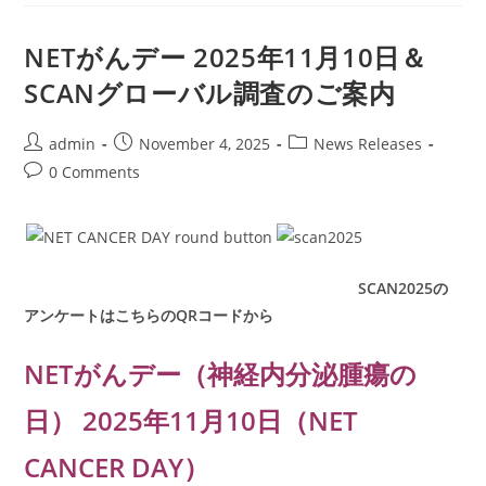
ー
ス
ト
NETがんデー 2025年11月10日＆
ー
リ
SCANグローバル調査のご案内
ー：
25
年
か
Post
Post
Post
admin
November 4, 2025
News Releases
け
author:
published:
category:
て
Post
0 Comments
築
comments:
い
た
が
ん
の
な
い
SCAN2025の
生
アンケートはこちらのQRコードから
活
NETがんデー（神経内分泌腫瘍の
日） 2025年11月10日（NET
CANCER DAY）