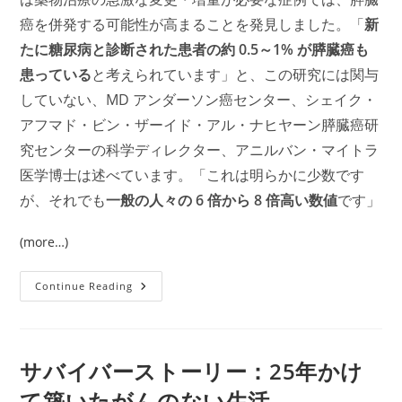
癌を併発する可能性が高まることを発見しました。「
新
たに糖尿病と診断された患者の約 0.5～1% が膵臓癌も
患っている
と考えられています」と、この研究には関与
していない、MD アンダーソン癌センター、シェイク・
アフマド・ビン・ザーイド・アル・ナヒヤーン膵臓癌研
究センターの科学ディレクター、アニルバン・マイトラ
医学博士は述べています。「これは明らかに少数です
が、それでも
一般の人々の 6 倍から 8 倍高い数値
です」
(more…)
PanCAN:
Continue Reading
糖
尿
病
が
膵
臓
サバイバーストーリー：25年かけ
が
ん
て築いたがんのない生活
の