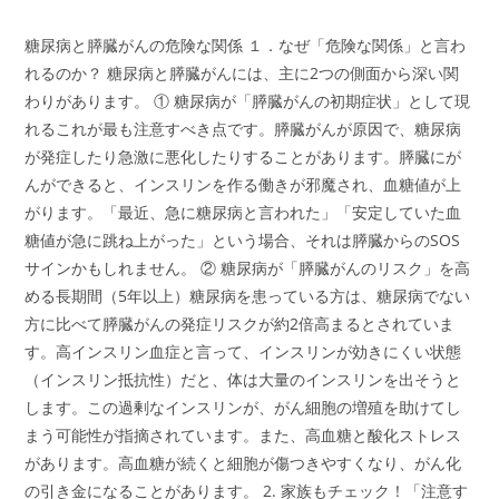
category:
comments:
糖尿病と膵臓がんの危険な関係 １．なぜ「危険な関係」と言わ
れるのか？ 糖尿病と膵臓がんには、主に2つの側面から深い関
わりがあります。 ① 糖尿病が「膵臓がんの初期症状」として現
れるこれが最も注意すべき点です。膵臓がんが原因で、糖尿病
が発症したり急激に悪化したりすることがあります。膵臓にが
んができると、インスリンを作る働きが邪魔され、血糖値が上
がります。「最近、急に糖尿病と言われた」「安定していた血
糖値が急に跳ね上がった」という場合、それは膵臓からのSOS
サインかもしれません。 ② 糖尿病が「膵臓がんのリスク」を高
める長期間（5年以上）糖尿病を患っている方は、糖尿病でない
方に比べて膵臓がんの発症リスクが約2倍高まるとされていま
す。高インスリン血症と言って、インスリンが効きにくい状態
（インスリン抵抗性）だと、体は大量のインスリンを出そうと
します。この過剰なインスリンが、がん細胞の増殖を助けてし
まう可能性が指摘されています。また、高血糖と酸化ストレス
があります。高血糖が続くと細胞が傷つきやすくなり、がん化
の引き金になることがあります。 2. 家族もチェック！「注意す