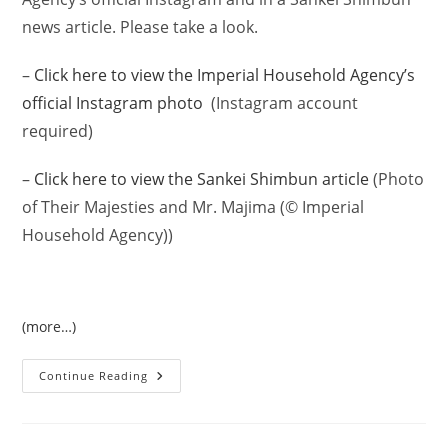
news article. Please take a look.
–
Click here to view the Imperial Household Agency’s
official Instagram photo
(Instagram account
required)
–
Click here to view the Sankei Shimbun article
(
Photo
of Their Majesties and Mr. Majima (© Imperial
Household Agency)
)
(more…)
PanCAN
Continue Reading
Japan
Receives
The
77th
Health