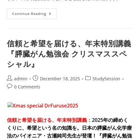
糖
Continue Reading
尿
病
と
膵
臓
が
信頼と希望を届ける、年末特別講義
ん
の
『膵臓がん勉強会 クリスマススペ
危
険
シャル』
な
関
係
Post
Post
Post
admin
December 18, 2025
StudySession
author:
published:
category:
Post
0 Comments
comments:
信頼と希望を届ける、年末特別講義：
2025年の締めく
くりに、希望という名の知識を。日本の膵臓がん化学療
法のパイオニア・古瀬純司先生が登壇！『膵臓がん勉強