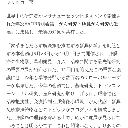
フリッカー著
世界中の研究者がマサチューセッツ州ボストンで開催さ
れた年次
AACR特別会議「がん研究：膵臓がん研究の進
展」
に集結し、最新の知見を共有した。
「変革をもたらす解決策を推進する新興科学」を副題と
する本会議は9月28日から10月1日まで開催され、膵臓
癌の生物学、早期発見、介入、治療に関する最先端研究
の重要成果が紹介された。11回目を迎えたこの重要な会
議には、今年も学際分野から数百名のグローバルリーダ
ーが集結した。今年の会議では、基礎研究、トランスレ
ーショナル研究、臨床研究が取り上げられ、腫瘍進化、
治療抵抗性、免疫抑制性腫瘍微小環境、がん代謝、新興
免疫療法戦略などのトピックがプログラムを構成しまし
た。膵臓癌の理解を深める上で、確かに進展が見られて
いることは明らかです。これは間違いなく、より多くの