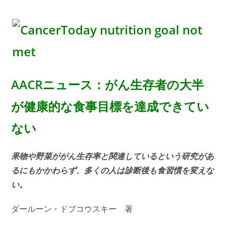
講
comments:
義
「古
瀬
純
司
先
生
を
お
迎
AACRニュース：がん生存者の大半
え
し
て
が健康的な食事目標を達成できてい
膵
臓
が
ない
ん
勉
強
会
ク
果物や野菜ががん生存率と関連しているという研究があ
リ
ス
るにもかかわらず、多くの人は診断後も食習慣を変えな
マ
ス
い。
ス
ペ
シ
ダールーン・ドブコウスキー 著
ャ
ル」