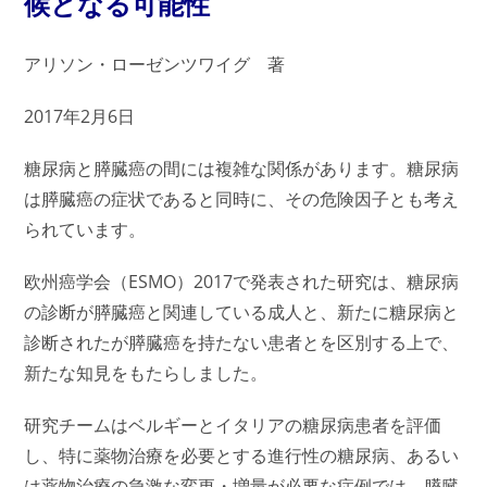
候となる可能性
き
て
い
な
アリソン・ローゼンツワイグ 著
い
2017年2月6日
糖尿病と膵臓癌の間には複雑な関係があります。糖尿病
は膵臓癌の症状であると同時に、その危険因子とも考え
られています。
欧州癌学会（ESMO）2017で発表された研究は、糖尿病
の診断が膵臓癌と関連している成人と、新たに糖尿病と
診断されたが膵臓癌を持たない患者とを区別する上で、
新たな知見をもたらしました。
研究チームはベルギーとイタリアの糖尿病患者を評価
し、特に薬物治療を必要とする進行性の糖尿病、あるい
は薬物治療の急激な変更・増量が必要な症例では、膵臓