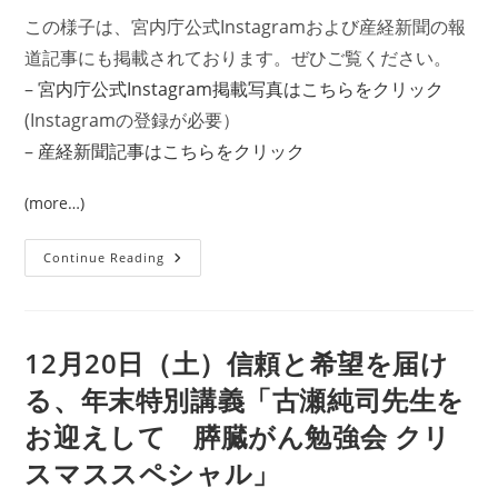
この様子は、宮内庁公式Instagramおよび産経新聞の報
道記事にも掲載されております。ぜひご覧ください。
–
宮内庁公式Instagram掲載写真はこちらをクリック
(Instagramの登録が必要）
–
産経新聞記事はこちらをクリック
(more…)
パ
Continue Reading
ン
キ
ャ
ン
ジ
ャ
12月20日（土）信頼と希望を届け
パ
ン
る、年末特別講義「古瀬純司先生を
第
77
お迎えして 膵臓がん勉強会 クリ
回
保
健
スマススペシャル」
文
化