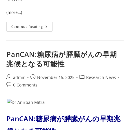
(more…)
AACR
Continue Reading
ニ
ュ
ー
ス：
が
ん
PanCAN:糖尿病が膵臓がんの早期
生
存
兆候となる可能性
者
の
大
半
Post
Post
Post
admin
November 15, 2025
Research News
が
author:
published:
category:
健
Post
0 Comments
康
comments:
的
な
食
事
目
標
を
PanCAN:糖尿病が膵臓がんの早期兆
達
成
で