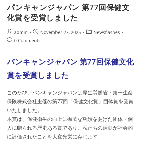
And
パンキャンジャパン 第77回保健文
Culture
Award
化賞を受賞しました
Post
Post
Post
admin
November 27, 2025
Newsflashes
author:
published:
category:
Post
0 Comments
comments:
パンキャンジャパン 第77回保健文化
賞を受賞しました
このたび、パンキャンジャパンは厚生労働省・第一生命
保険株式会社主催の第77回「保健文化賞」団体賞を受賞
いたしました。
本賞は、保健衛生の向上に顕著な功績をあげた団体・個
人に贈られる歴史ある賞であり、私たちの活動が社会的
に評価されたことを大変光栄に存じます。