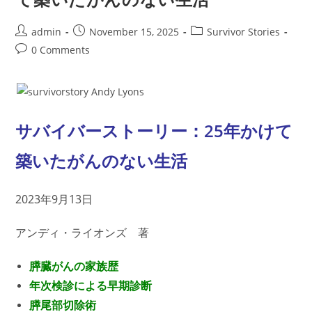
早
期
兆
Post
Post
Post
admin
November 15, 2025
Survivor Stories
候
author:
published:
category:
と
Post
0 Comments
な
comments:
る
可
能
性
サバイバーストーリー：25年かけて
築いたがんのない生活
2023年9月13日
アンディ・ライオンズ 著
膵臓がんの家族歴
年次検診による早期診断
膵尾部切除術