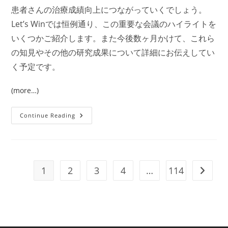
患者さんの治療成績向上につながっていくでしょう。
Let’s Winでは恒例通り、この重要な会議のハイライトを
いくつかご紹介します。また今後数ヶ月かけて、これら
の知見やその他の研究成果について詳細にお伝えしてい
く予定です。
(more…)
AACR
Continue Reading
ニ
ュ
ー
ス：
2025
年
膵
1
2
3
4
…
114
Go to t
癌
特
別
会
議
か
ら
の