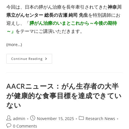
今回は、日本の膵がん治療を長年牽引されてきた
神奈川
県立がんセンター 総長の古瀬 純司 先生
を特別講師にお
迎えし、「
膵がん治療のいまとこれから～今後の期待
～」
をテーマにご講演いただきます。
(more…)
12
Continue Reading
月
20
日
（土）
信
頼
AACRニュース：がん生存者の大半
と
希
が健康的な食事目標を達成できてい
望
を
ない
届
け
る、
年
Post
Post
Post
admin
November 15, 2025
Research News
末
特
author:
published:
category:
Post
0 Comments
別