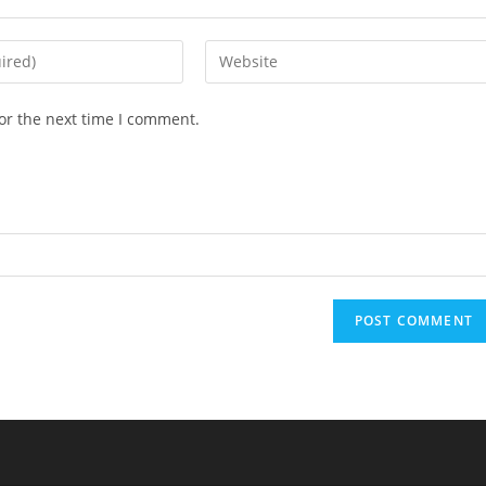
Enter
your
website
or the next time I comment.
URL
(optional)