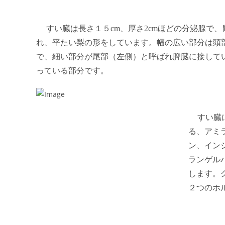
すい臓は長さ１５
cm
、厚さ
2cm
ほどの分泌腺で、
れ、平たい梨の形をしています。幅の広い部分は頭
で、細い部分が尾部（左側）と呼ばれ脾臓に接して
っている部分です。
すい臓
る、アミ
ン、イン
ランゲル
します。
２つのホ