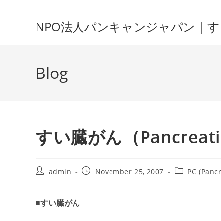
Skip
to
NPO法人パンキャンジャパン｜
content
Blog
すい臓がん（Pancreatic
Post
Post
Post
admin
November 25, 2007
PC (Pancr
author:
published:
category:
■すい臓がん