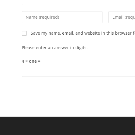
Enter
Enter
your
your
name
email
Save my name, email, and website in this browser f
or
address
username
to
Please enter an answer in digits:
to
comment
comment
4 × one =