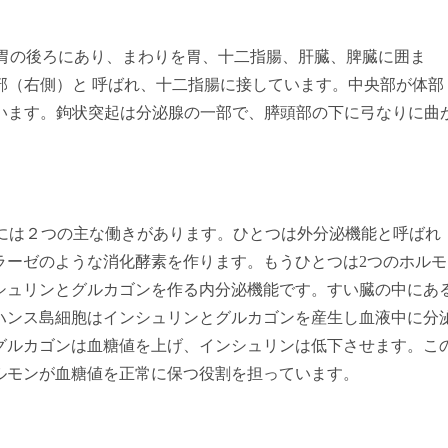
胃の後ろにあり、まわりを胃、十二指腸、肝臓、脾臓に囲ま
部（右側）と 呼ばれ、十二指腸に接しています。中央部が体部
います。鉤状突起は分泌腺の一部で、膵頭部の下に弓なりに曲
には２つの主な働きがあります。ひとつは外分泌機能と呼ばれ
ラーゼのような消化酵素を作ります。もうひとつは
2
つのホルモ
シュリンとグルカゴンを作る内分泌機能です。すい臓の中にあ
ハンス島細胞はインシュリンとグルカゴンを産生し血液中に分
グルカゴンは血糖値を上げ、インシュリンは低下させます。こ
ルモンが血糖値を正常に保つ役割を担っています。