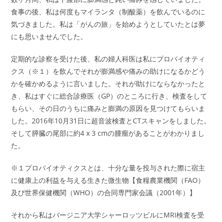
食事の後、私は何度もマイランタ（制酸薬）を飲んでいるのに
気づきました。私は「がんの旅」を始めようとしていたとは夢
にも思いませんでした。
定期的な診察を受けた後、私の婦人科医は私にプロバイオティ
クス（※１）を飲んでそれが膨満感や痛みの助けになるかどう
かを確かめるように言いました。それが助けにならなかったと
き、私はすぐに総合診療医（GP）のところに行き、検査をして
もらい、その日のうちに痛みと膨満の原因を見つけてもらいま
した。2016年10月31日に超音波検査とCTスキャンをしました。
そして膵臓の尾部に約4 x 3 cmの腫瘤があることがわかりまし
た。
※１プロバイオティクスとは、十分な量を投与された際に宿主
に健康上の利益を与える生きた微生物【食糧農業機関（FAO）
及び世界保健機関（WHO）の合同専門家会議（2001年）】
それから私はバージニア大学シャーロッツビルにMRI検査を受