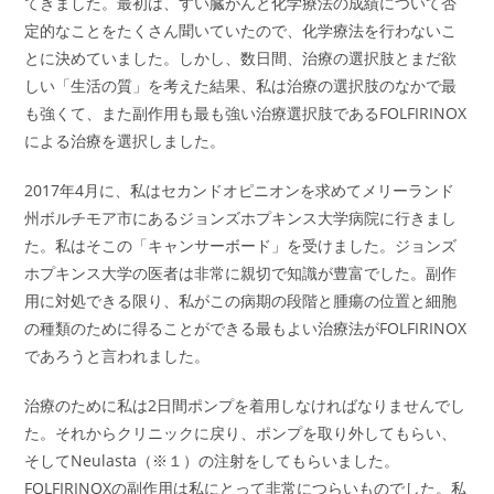
てきました。最初は、すい臓がんと化学療法の成績について否
定的なことをたくさん聞いていたので、化学療法を行わないこ
とに決めていました。しかし、数日間、治療の選択肢とまだ欲
しい「生活の質」を考えた結果、私は治療の選択肢のなかで最
も強くて、また副作用も最も強い治療選択肢であるFOLFIRINOX
による治療を選択しました。
2017年4月に、私はセカンドオピニオンを求めてメリーランド
州ボルチモア市にあるジョンズホプキンス大学病院に行きまし
た。私はそこの「キャンサーボード」を受けました。ジョンズ
ホプキンス大学の医者は非常に親切で知識が豊富でした。副作
用に対処できる限り、私がこの病期の段階と腫瘍の位置と細胞
の種類のために得ることができる最もよい治療法がFOLFIRINOX
であろうと言われました。
治療のために私は2日間ポンプを着用しなければなりませんでし
た。それからクリニックに戻り、ポンプを取り外してもらい、
そしてNeulasta（※１）の注射をしてもらいました。
FOLFIRINOXの副作用は私にとって非常につらいものでした。私