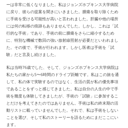
ーは非常に低くなりました。私はジョンズホプキンス大学病院
に戻り、彼らの提案を聞きにいきました。腫瘍を取り除くため
に手術を受ける可能性が高いと言われました。肝臓や他の場所
には何の転移の痕跡もありませんでした。しかし、これは「試
行的な手術」であり、手術の前に腫瘍をさらに縮小するため
に、特別な機械で数回の強い放射線照射が必要だといわれまし
た。その後で、手術が行われます。しかし医者は手術を「試
験」だと言及し続けました。
私は当時76歳でした、そして、ジョンズホプキンス大学病院は
私たちの家から5〜6時間のドライブ距離です。私はこの旅を通
して、私の体で実験するのではなく、生活の質が私の優先事項
であることをずっと感じてきました。私は自分の人生の中で手
術を幾度も体験してきましたが、手術の「試験」に参加するこ
とだけを考えてきたのではありません。手術は私の終末期の活
動リストに載っていませんでした。それで、私は手術をしない
ことを選び、そして私のストーリーを語るためにまだここにい
ます。