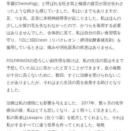
学霧(ChemoFog)」と呼ばれる吐き気と極度の疲労が混ぜ合わさ
ったような鈍さも感じていました。私はいまでもありますが、
足、つま先、足首に末梢神経障害が起こりました。私はほんの
少ししか髪の毛を失なわなかったので、かつらを着用する必要
はありませんでした。全体的に見て、私は自分の良い食習慣を
守り、1日に3回Creon（リパクレオン：膵消化酵素補充剤）を
服用しているときは、痛みや消化器系の疾患はありません。
FOLFIRINOXの恐ろしい副作用を除けば、私の生活の質は今まで
予想していた以上に良かったと言うことができます。血小板数
が十分に高くないために、数回、すぐに治療を受けられないこ
とがありましたが、それはまた生活の質を改善する助けとなり
ました。
治療は私の感情にも影響を与えました。 2017年、数ヶ月の化学
療法の後、私はとても悲しくなり、よく弱々しく泣きました。
私の医者はLexapro（抗うつ薬）を処方してくれました。それは
私がするすべてに違う世界を作ってくれました。毎晩