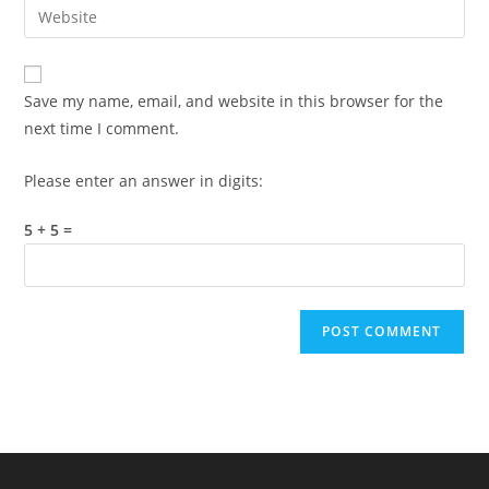
Enter
to
address
your
comment
to
website
comment
URL
Save my name, email, and website in this browser for the
(optional)
next time I comment.
Please enter an answer in digits:
5 + 5 =