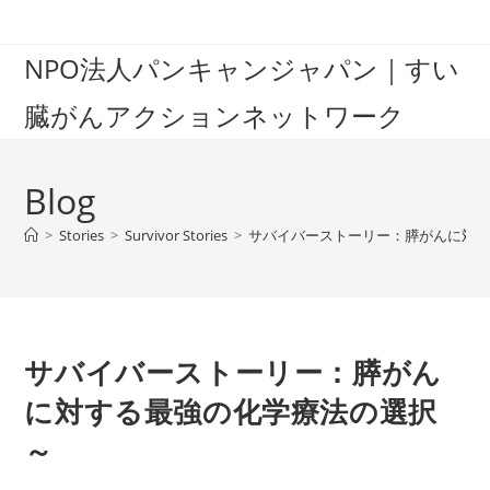
Skip
to
NPO法人パンキャンジャパン｜すい
content
臓がんアクションネットワーク
Blog
>
Stories
>
Survivor Stories
>
サバイバーストーリー：膵がんに対
サバイバーストーリー：膵がん
に対する最強の化学療法の選択
～