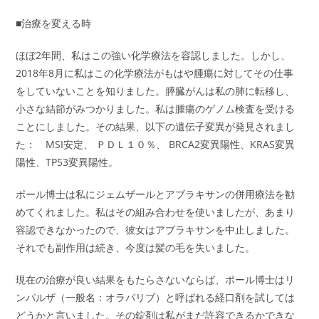
■治療を変える時
ほぼ2年間、私はこの強い化学療法を容認しました。しかし、
2018年8月に私はこの化学療法がもはや腫瘍に対してその仕事
をしていないことを知りました。膵臓がんは私の肺に転移し、
小さな結節がみつかりました。私は腫瘍のゲノム検査を受ける
ことにしました。その結果、以下の遺伝子変異が発見されまし
た： MSI安定、 ＰＤＬ１０％、 BRCA2変異陽性、KRAS変異
陽性、TP53変異陽性。
ポール博士は私にジェムザールとアブラキサンの併用療法を勧
めてくれました。私はその組み合わせを使いましたが、あまり
容認できなかったので、彼女はアブラキサンを中止しました。
それでも副作用は続き、今度は髪の毛を失いました。
現在の治療が良い結果をもたらさないならば、ポール博士はリ
ンパルザ（一般名：オラパリブ）と呼ばれる経口剤を試しては
どうかと言いました。その錠剤は私がまだ許容できるかできな