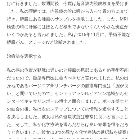
けに行きました。数週間後、今度は超音波内視鏡検査を受けま
した。私の理解では、内視鏡の管は喉から入って胃の方にまで
行き、膵臓にある腫瘍のサンプルを採取しました。また、MRI
検査の時に肝臓にはほとんど検出できないくらい小さな斑点が
いくつかあると言われました。私は2016年11月に、手術不能な
膵臓がん、ステージIVと診断されました。
治療法を選択する
私の癌の位置が動脈に近いのと膵臓の尾部にあるため手術不能
だったので、腫瘍専門医に会うべきだと言われました。私の出
身地であるバージニア州リンチバーグの腫瘍専門医は「腕が良
い」と聞いていたので、セントラアランB.ピアソン地域がんセ
ンターでキャサリンポール博士と面会しました。ポール博士と
の面会の後、私は次のステップについての情報を追求すること
を決心しました。彼女は私の健康状態は非常に良いと言いまし
た、そして、私が化学療法を選んだならば良い結果を得るだろ
うと言いました。彼女は3つの異なる化学療法の選択肢を提案し