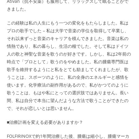
Ativan（抗不安薬）も服用して、リラックスして眠ることがで
きました。
この経験は私の人生にもう一つの変化をもたらしました。私は
プロの歌手でした – 私は大学で音楽の学位を取得して卒業し、
それ以来ずっと音楽のキャリアを積んできました。音楽は私の
情熱であり、私の暮らし、生活の糧でした。そして私はドイツ
人の歌と神聖な音楽を歌うのが好きです。しかし、私は2年前の
時点で「プロとして」歌うのをやめました。私の腫瘍専門医は
歌手を維持するようにと私をとても励ましてくれましたが、歌
うことは、スポーツのように、私の全身のエネルギーと感情を
使います。化学療法の副作用があるので、私がかつてのように
歌うことは、もはや私にとっての選択肢ではありません。長い
間、私は自分で本当に望んだような方法で歌うことができたの
で、それが恋しいとは思いません。
■治療計画を変える必要がありますか？
FOLFIRINOXで約1年間治療した後、腫瘍は縮小し、腫瘍マーカ