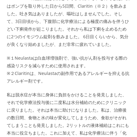
はポンプを取り外した日から5日間、Claritin（※２）を飲みま
した。吐き気はありましたが、嘔吐はしませんでした。そし
て、3日目頃から、下腹部に化学療法による極度の痛みを伴うひ
どい下痢発作が起こりました。それから私は下痢を止めるため
に2つのイモジウム錠剤を飲みました。 6日目くらいから、気分
が良くなり始めましたが、まだ非常に疲れていました。
※１Neulastaは白血球増強剤で、強い抗がん剤を投与する際の
感染リスクを減らすために使用されます。
※２Claritinは、Neulastaの副作用であるアレルギーを抑える抗
アレルギー剤です。
私は脱水症が本当に身体に負担をかけることを発見しました、
それで化学療法投与後に二度私は水分補給のためにクリニック
に戻りました。それは本当に助けになりました。私は、治療後
の数日間、食物と水の味が変化してしまうため、食欲がそがれ
てしまうことも発見しました。2リットルの液体補給はこれにも
本当に役立ちました。これに加えて、私は化学療法に伴う「化