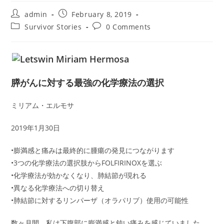
Post
Post
admin
February 8, 2019
author:
published:
Post
Post
Survivor Stories
0 Comments
category:
comments:
膵がんに対する最強の化学療法の選択
ミリアム・エルモサ
2019年1月30日
•膨満感と痛みは最終的に腫瘍の発見につながります
•3つの化学療法の選択肢からFOLFIRINOXを選ぶ
•化学療法が効かなくなり、肺結節が現れる
•異なる化学療法への切り替え
•肺結節に対するリンパーザ（オラパリブ）使用の可能性
数ヶ月間、私は下腹部に膨満感と鈍い痛みを感じていました。