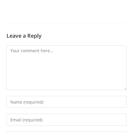
Leave a Reply
Comment
Enter
your
name
Enter
or
your
username
email