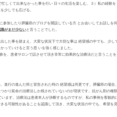
で忙しくて出来なかった事を行い 日々の生活を楽しむ、３）私の経験を
肢を少しでも広げる。
ンに参加したり膵臓癌のブログを開設している方 とお会いしてお話しを
認識がまだ少ない
と言うことでした。
出した事を踏まえ、大変な状況下で大切な事は 絶望感の中でも、少し
かっていけると言う思 いを強く感じました。
の経験を、患者サロンで話させて頂き非常に効果的な治療法だと言うことを
。進行の進んだ癌と宣告された時の 絶望感は尚更です。膵臓癌の場合
で見つかり延命の治療法しか残されていないのが現状です。抗がん剤の種
われています。治療法は患者本人が決断するものですが、私の事例を客観的
できる可能性があることを認識して頂き、大変な状況の中でも、希望を