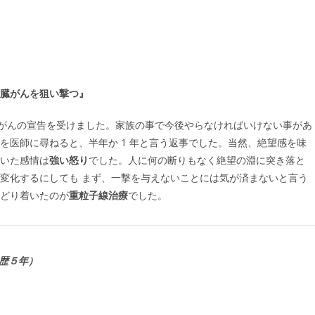
臓がんを狙い撃つ』
、膵臓がんの宣告を受けました。家族の事で今後やらなければいけない事があ
を医師に尋ねると、半年か 1 年と言う返事でした。当然、絶望感を味
いた感情は
強い怒り
でした。人に何の断りもなく絶望の淵に突き落と
変化するにしても まず、一撃を与えないことには気が済まないと言う
どり着いたのが
重粒子線治療
でした。
歴５年）