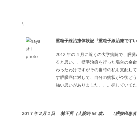
\
重粒子線治療体験記『重粒子線治療ですい
2012 年の 4 月に近くの大学病院で
ると思い、、標準治療を行った場合の余命
わったわけですがその当時の私を支配して
す膵臓癌に対して、自分の病状が今後どう
強い思いがありました。。。探していてた
201７
年２月１日 林正男（入院時 56 歳）
（膵腺癌患者