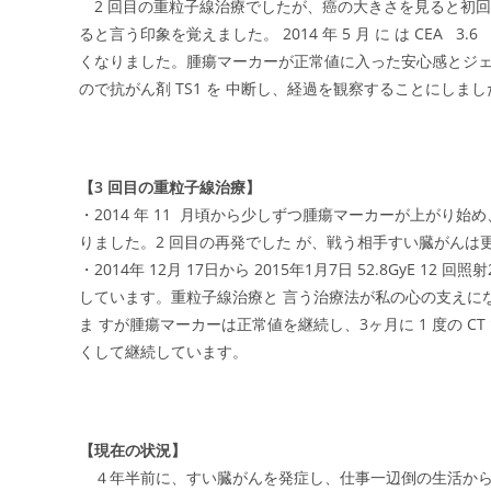
2 回目の重粒子線治療でしたが、癌の大きさを見ると初
ると言う印象を覚えました。 2014 年 5 月 に は CEA 3.
くなりました。腫瘍マーカーが正常値に入った安心感とジェム
ので抗がん剤 TS1 を 中断し、経過を観察することにし
【3 回目の重粒子線治療】
・2014 年 11 月頃から少しずつ腫瘍マーカーが上がり始め、
りました。2 回目の再発でした が、戦う相手すい臓がんは
・2014年 12月 17日から 2015年1月7日 52.8GyE
しています。重粒子線治療と 言う治療法が私の心の支えにな
ま すが腫瘍マーカーは正常値を継続し、3ヶ月に 1 度の C
くして継続しています。
【現在の状況】
４年半前に、すい臓がんを発症し、仕事一辺倒の生活から