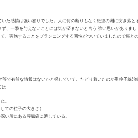
ていた感情は強い怒りでした。人に何の断りもなく絶望の淵に突き落と
まず、一撃を与えないことには気が済まないと言う 強い思いがありまし
して、実施することをプランニングする習性がついていましたので癌と
グ等で有益な情報はないかと探していて、たどり着いたのが重粒子線治
ては
った。
としての粒子の大きさ）
の深い所にある膵臓癌に適している。