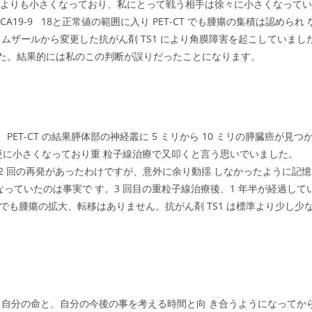
回よりも小さくなっており、私にとって戦う相手は徐々に小さくなってい
6 CA19-9 18と正常値の範囲に入り PET-CT でも腫瘍の集積は認められ 
ザールから変更した抗がん剤 TS1 により角膜障害を起こしていまし
ました。結果的には私のこの判断が誤りだったことになります。
PET-CT の結果膵体部の神経叢に 5 ミリから 10 ミリの膵臓癌が見つ
更に小さくなっており重 粒子線治療で又叩くと言う思いでいました。
 12 回照射2 回の再発があったわけですが、意外に余り動揺 しなかったように記憶
っていたのは事実で す。3 回目の重粒子線治療後、1 年半が経過して
T でも腫瘍の拡大、転移はありません。抗がん剤 TS1 は標準より少し少
自分の命と、自分の今後の事を考える時間と向 き合うようになってか