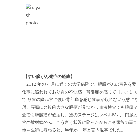
【すい臓がん発症の経緯】
2012 年の 4 月に近くの大学病院で、膵臓がんの宣告
仕事に追われており胃の不快感、背部痛を感じてはいまし 
で 飲食の際非常に強い背部痛を感じ食事が取れない状態に
所、膵臓に比較的大きな腫瘍が見つかり血液検査でも腫瘍マーカーの 
査でも膵臓癌が確定し、癌のステージはレベルⅣ a、 門
常の放射線のみ、こう言う状況に陥ったからこそ家族の事
命を医師に尋ねると、半年か 1 年と言う返事でした。