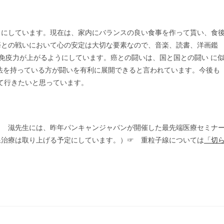
にしています。現在は、家内にバランスの良い食事を作って貰い、食
癌との戦いにおいて心の安定は大切な要素なので、音楽、読書、洋画鑑
で免疫力が上がるようにしています。癌との闘いは、国と国との闘い に
法を持っている方が闘いを有利に展開できると言われています。今後も
けて行きたいと思っています。
田 滋先生には、昨年パンキャンジャパンが開催した最先端医療セミナ
線治療は取り上げる予定にしています。）☞ 重粒子線については
「切