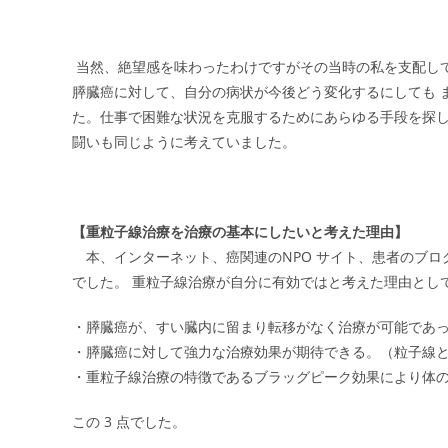
当然、絶望感を味わったわけですがその当時の私を支配し
膵臓癌に対して、自分の病状が今後どう変化するにしても 
た。仕事で困難な状況を克服するためにあらゆる手段を探
闘いも同じように考えていました。
【重粒子線治療を治療の基本にしたいと考えた理由】
本、インターネット、癌関連のNPO サイト、患者のブロ
でした。 重粒子線治療が自分に有効ではと考えた理由とし
・膵臓癌が、すい臓内に留まり転移がなく治療が可能であ
・膵臓癌に対して強力な治療効果が期待できる。（粒子線
・重粒子線治療の特徴であるブラッグピーク効果により体
この 3 点でした。