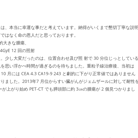
は、本当に幸運な事だと考えています。納得がいくまで懇切丁寧な説
言ではなく命の恩人だと思っております。
較的大きな腫瘍、
4GyE 12 回の照射
少し大変だったのは、位置合わせ及び照 射で 30 分位じっとしてい
色を思い浮かべ時間が過ぎるのを待ちました。重粒子線治療後、当初は
年 10 月には CEA 4.3 CA19-9 243 と劇的に下がり正常値ではありません
ました。2013年7 月位からすい臓がんがジェムザールに対して耐性
ーカーが上がり始め PET-CT でも膵頭部に約 3㎝の腫瘍が 2 個見つかりまし