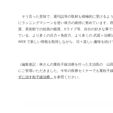
そう言った意味で、週刊誌等の取材も積極的に受けるよう
にランニングマシーンを使い体力の維持に努めています。
賞、美術館での絵画の鑑賞、tiライブ等、自分の好きな事
ている、より多くの兵力＝免疫力、より多くの 武器＝治療
WEB で新しい情報を取得しながら、日々楽しい趣味を続
（編集後記：林さんの重粒子線治療を行った主治医の 山
にご登壇いただきました。今年の医療セミナーでも重粒子
ずに治す粒子線治療」
を参照ください。