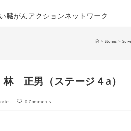
すい臓がんアクションネットワーク
>
Stories
>
Survi
：林 正男（ステージ４a）
Post
tories
0 Comments
comments: