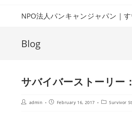
Skip
to
NPO法人パンキャンジャパン｜
content
Blog
サバイバーストーリー
Post
Post
Post
admin
February 16, 2017
Survivor S
author:
published:
category: