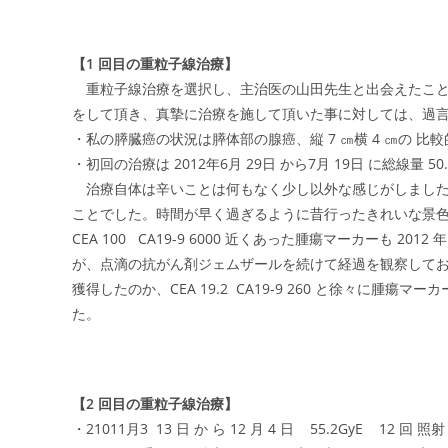
【1 回目の重粒子線治療】
重粒子線治療を選択し、主治医の山田先生と出会えたこと
をして頂き、真摯に治療を施して頂いた事に対しては、過
・私の膵臓癌の状況は膵体部の腺癌、縦 7 ㎝横 4 ㎝の 比
・初回の治療は 2012年6月 29日 から7月 19日 に総線量 50.
治療自体は辛いことは何もなく少し以外な感じがしました。
ことでした。時間が早く過ぎるように昔行ったきれいな景
CEA 100 CA19-9 6000 近くあった腫瘍マーカーも 2012 
が、点滴の抗がん剤ジェムザールを続けて経過を観察しており
獲得したのか、CEA 19.2 CA19-9 260 と徐々に腫瘍マ
た。
【2 回目の重粒子線治療】
・21011月3 13 日 か ら 12 月 4 日 55.2GyE 12 回 照射