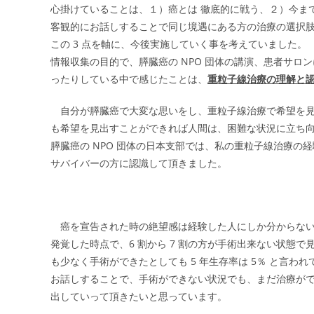
心掛けていることは、１）癌とは 徹底的に戦う、２）今ま
客観的にお話しすることで同じ境遇にある方の治療の選択
この 3 点を軸に、今後実施していく事を考えていました。
情報収集の目的で、膵臓癌の NPO 団体の講演、患者サロ
ったりしている中で感じたことは、
重粒子線治療の理解と
自分が膵臓癌で大変な思いをし、重粒子線治療で希望を見
も希望を見出すことができれば人間は、困難な状況に立ち向
膵臓癌の NPO 団体の日本支部では、私の重粒子線治療
サバイバーの方に認識して頂きました。
癌を宣告された時の絶望感は経験した人にしか分からない
発覚した時点で、6 割から 7 割の方が手術出来ない状態
も少なく手術ができたとしても 5 年生存率は 5％ と言
お話しすることで、手術ができない状況でも、まだ治療が
出していって頂きたいと思っています。