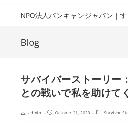
Skip
to
NPO法人パンキャンジャパン｜
content
Blog
サバイバーストーリー：
との戦いで私を助けて
Post
Post
Post
admin
October 21, 2023
Survivor St
author:
published:
category: