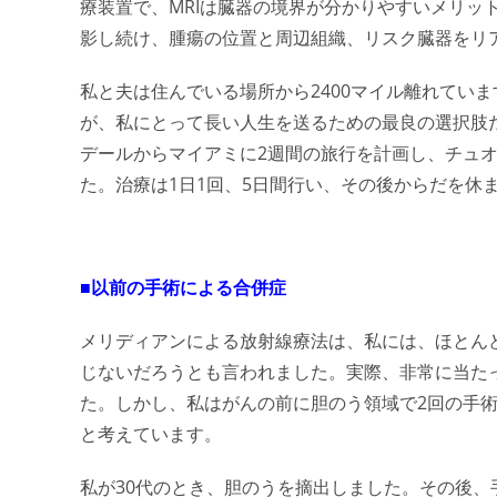
療装置で、MRIは臓器の境界が分かりやすいメリッ
影し続け、腫瘍の位置と周辺組織、リスク臓器をリ
私と夫は住んでいる場所から2400マイル離れてい
が、私にとって長い人生を送るための最良の選択肢だ
デールからマイアミに2週間の旅行を計画し、チュオ
た。治療は1日1回、5日間行い、その後からだを休
■以前の手術による合併症
メリディアンによる放射線療法は、私には、ほとん
じないだろうとも言われました。実際、非常に当た
た。しかし、私はがんの前に胆のう領域で2回の手
と考えています。
私が30代のとき、胆のうを摘出しました。その後