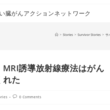
すい臓がんアクションネットワーク
>
Stories
>
Survivor Stories
>
サ
MRI誘導放射線療法はがん
くれた
Post
ories
0 Comments
comments: