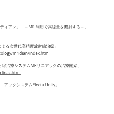
ディアン」 ～MRI利用で高線量を照射する～」
nによる次世代高精度放射線治療」
ncology/mridian/index.html
射線治療システムMRリニアックの治療開始」
rlinac.html
ックシステムElecta Unity」