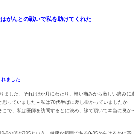
法はがんとの戦いで私を助けてくれた
くれました
になりました。それは3か月にわたり、軽い痛みから激しい痛みに
思っていました – 私は70代半ばに差し掛かっていましたか
そこで、私は医師を訪問するとに決め、診て頂いて本当に良か
-9の値が295という、健康な範囲である0-35からはるかに高