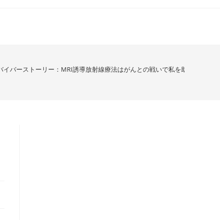
バイバーストーリー：MRI誘導放射線療法はがんとの戦いで私を助けてくれた