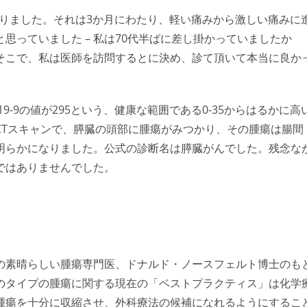
になりました。それは3か月にわたり、軽い痛みから激しい痛みに
思っていました – 私は70代半ばに差し掛かっていましたか
そこで、私は医師を訪問するとに決め、診て頂いて本当に良か
-9の値が295という、健康な範囲である0-35からはるかに高
CTスキャンで、膵臓の頭部に腫瘍がみつかり、その腫瘍は腸間
明らかになりました。公式の診断名は膵臓がんでした。残念な
ではありませんでした。
の素晴らしい腫瘍専門医、ドナルド・ノースフェルト博士のも
のタイプの腫瘍に関する現在の「ベストプラクティス」は化学
腫瘍を十分に収縮させ、外科療法の候補になれるようにするこ