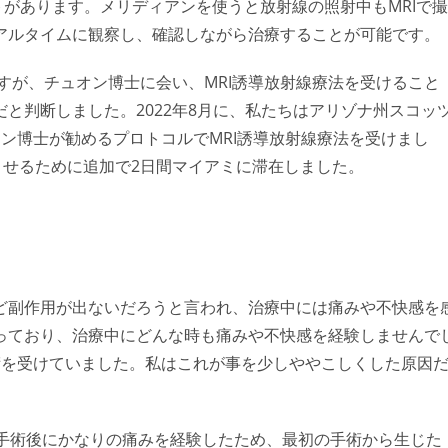
トがあります。メリディアンを使うと放射線の照射中もMRIで撮
アルタイムに観察し、確認しながら治療することが可能です。
ますが、チュオン博士に会い、MRI誘導放射線療法を受けること
と判断しました。2022年8月に、私たちはアリゾナ州スコッ
ン博士が勧めるプロトコルでMRI誘導放射線療法を受けまし
ませるために追加で2日間マイアミに滞在しました。
ど副作用が出ないだろうと言われ、治療中には痛みや不快感を
っており、治療中にどんな時も痛みや不快感を経験しませんで
術を受けていました。私はこれが事を少しややこしくした原因
、手術後にかなりの痛みを経験したため、最初の手術から生じた