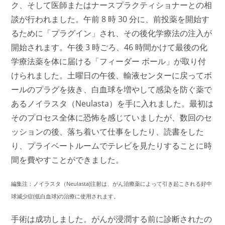
ク、そして医師またはナースプラクティショナーとの相
談が行われました。午前 8 時 30 分に、前投薬を開始す
るために「プラグイン」され、その後化学療法の注入が
開始されます。午後 3 時ごろ、46 時間かけて最後の化
学療法薬を体に届ける「フィーダー ボール」が取り付
けられました。土曜日の午後、輸液センターに戻ってボ
ールのプラグを抜き、白血球を増やして感染を防ぐ薬で
あるノイラスタ（Neulasta）を手に入れました。最初は
そのプロセス全体に恐怖を感じていましたが、数回のセ
ッションの後、落ち着いて仕事をしたり、読書をした
り、プライベートルームでテレビを見たりすることに時
間を費やすことができました。
編集注：ノイラスタ（Neulasta)注射は、がん治療薬によって引き起こされる好中
球減少症(低白血球)の治療に使用されます。
手術は成功しました。がんが浸潤する前に診断されたの