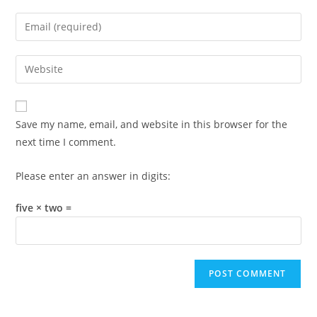
name
Enter
or
your
username
email
Enter
to
address
your
comment
to
website
comment
URL
Save my name, email, and website in this browser for the
(optional)
next time I comment.
Please enter an answer in digits:
five × two =