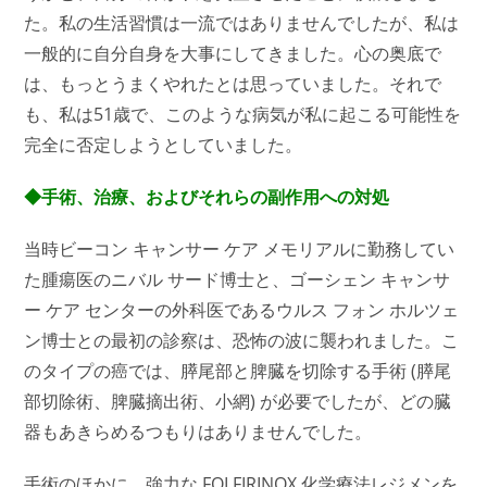
た。私の生活習慣は一流ではありませんでしたが、私は
一般的に自分自身を大事にしてきました。心の奥底で
は、もっとうまくやれたとは思っていました。それで
も、私は51歳で、このような病気が私に起こる可能性を
完全に否定しようとしていました。
◆手術、治療、およびそれらの副作用への対処
当時ビーコン キャンサー ケア メモリアルに勤務してい
た腫瘍医のニバル サード博士と、ゴーシェン キャンサ
ー ケア センターの外科医であるウルス フォン ホルツェ
ン博士との最初の診察は、恐怖の波に襲われました。こ
のタイプの癌では、膵尾部と脾臓を切除する手術 (膵尾
部切除術、脾臓摘出術、小網) が必要でしたが、どの臓
器もあきらめるつもりはありませんでした。
手術のほかに、強力な FOLFIRINOX 化学療法レジメンを