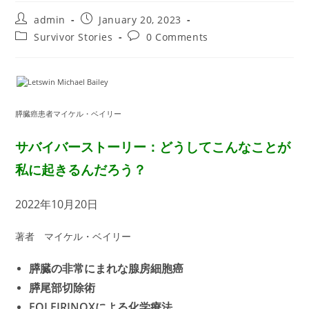
Post
Post
admin
January 20, 2023
author:
published:
Post
Post
Survivor Stories
0 Comments
category:
comments:
膵臓癌患者マイケル・ベイリー
サバイバーストーリー：どうしてこんなことが
私に起きるんだろう？
2022年10月20日
著者 マイケル・ベイリー
膵臓の非常にまれな腺房細胞癌
膵尾部切除術
FOLFIRINOXによる化学療法