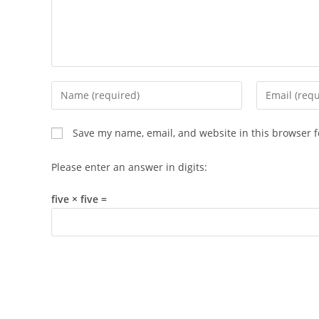
Enter
Enter
your
your
name
email
Save my name, email, and website in this browser f
or
address
username
to
Please enter an answer in digits:
to
comment
comment
five × five =