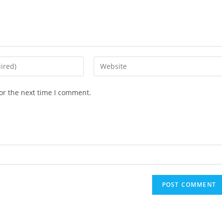
Enter
your
website
or the next time I comment.
URL
(optional)