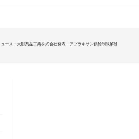
ニュース：大鵬薬品工業株式会社発表「アブラキサン供給制限解除」のお知ら