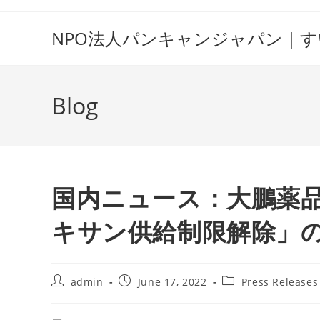
Skip
to
NPO法人パンキャンジャパン｜
content
Blog
国内ニュース：大鵬薬
キサン供給制限解除」
Post
Post
Post
admin
June 17, 2022
Press Releases
author:
published:
category: