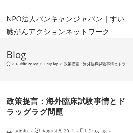
Skip
to
NPO法人パンキャンジャパン｜すい
content
臓がんアクションネットワーク
Blog
>
Public Policy
>
Drug lag
>
政策提言：海外臨床試験事情とドラッ
政策提言：海外臨床試験事情とド
ラッグラグ問題
Post
Post
Post
admin
August 8, 2011
Drug lag