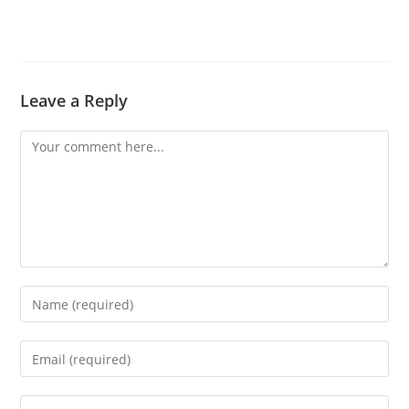
Leave a Reply
Comment
Enter
your
name
Enter
or
your
username
email
Enter