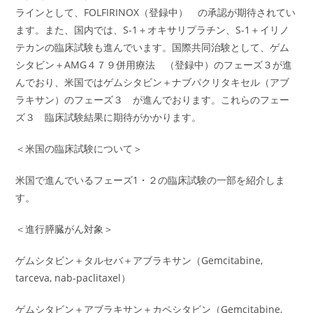
ラインとして、FOLFIRINOX（登録中） の承認が期待されてい
ます。また、国内では、S-1＋オキサリプラチン、S-1＋イリノ
テカンの臨床試験も進んでいます。国際共同治験として、ゲム
シタビン＋AMG４７９併用療法 （登録中）のフェーズ３が進
んでおり、米国ではゲムシタビン＋ナブパクリタキセル（アブ
ラキサン）のフェーズ３ が進んでおります。これらのフェー
ズ３ 臨床試験結果に期待がかかります。
＜米国の臨床試験について＞
米国で進んでいるフェーズ1・２の臨床試験の一部を紹介しま
す。
＜進行膵臓がん対象＞
ゲムシタビン＋タルセバ＋アブラキサン（Gemcitabine,
tarceva, nab-paclitaxel）
ゲムシタビン＋アブラキサン＋カペシタビン（Gemcitabine,