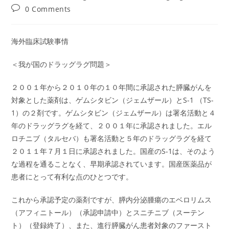
author:
published:
category:
Post
0 Comments
comments:
海外臨床試験事情
＜我が国のドラッグラグ問題＞
２００１年から２０１０年の１０年間に承認された膵臓がんを
対象とした薬剤は、ゲムシタビン（ジェムザール）とS-1 （TS-
1）の２剤です。ゲムシタビン（ジェムザール）は署名活動と４
年のドラッグラグを経て、２００１年に承認されました。エル
ロチニブ（タルセバ）も署名活動と５年のドラッグラグを経て
２０１１年７月１日に承認されました。国産のS-1は、そのよう
な過程を通ることなく、早期承認されています。国産医薬品が
患者にとって有利な点のひとつです。
これから承認予定の薬剤ですが、膵内分泌腫瘍のエベロリムス
（アフィニトール）（承認申請中）とスニチニブ（スーテン
ト）（登録終了）、また、進行膵臓がん患者対象のファースト