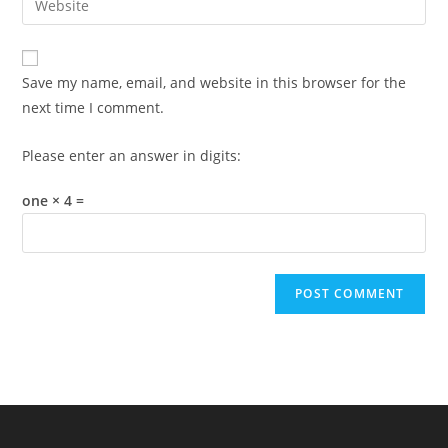
to
address
your
comment
to
website
comment
URL
Save my name, email, and website in this browser for the
(optional)
next time I comment.
Please enter an answer in digits:
one × 4 =