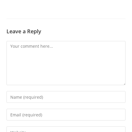
Leave a Reply
Comment
Enter
your
name
Enter
or
your
username
email
Enter
to