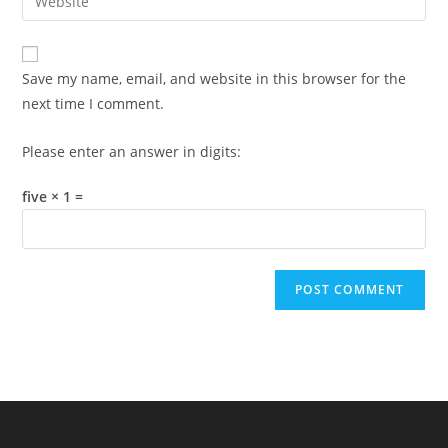
address
your
comment
to
website
comment
URL
Save my name, email, and website in this browser for the
(optional)
next time I comment.
Please enter an answer in digits:
five × 1 =