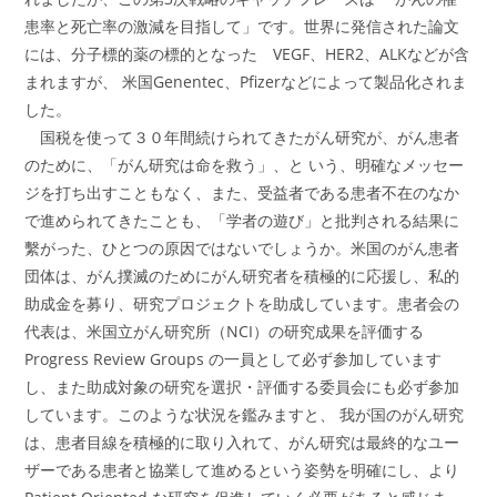
患率と死亡率の激減を目指して」です。世界に発信された論文
には、分子標的薬の標的となった VEGF、HER2、ALKなどが含
まれますが、 米国Genentec、Pfizerなどによって製品化されま
した。
国税を使って３０年間続けられてきたがん研究が、がん患者
のために、「がん研究は命を救う」、と いう、明確なメッセー
ジを打ち出すこともなく、また、受益者である患者不在のなか
で進められてきたことも、「学者の遊び」と批判される結果に
繫がった、ひとつの原因ではないでしょうか。米国のがん患者
団体は、がん撲滅のためにがん研究者を積極的に応援し、私的
助成金を募り、研究プロジェクトを助成しています。患者会の
代表は、米国立がん研究所（NCI）の研究成果を評価する
Progress Review Groups の一員として必ず参加しています
し、また助成対象の研究を選択・評価する委員会にも必ず参加
しています。このような状況を鑑みますと、 我が国のがん研究
は、患者目線を積極的に取り入れて、がん研究は最終的なユー
ザーである患者と協業して進めるという姿勢を明確にし、より