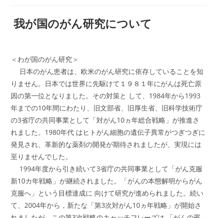
我が国のがん研究について
＜わが国のがん研究＞
日本のがん患者は、欧米のがん研究に依存していることを知
りません。日本では世界に先駆けて１９８１年にがんは死亡原
因の第一位となりました。その対策と して、1984年から1993
年までの10年間にわたり、旧文部省、旧厚生省、旧科学技術庁
の3省庁の共同事業として「対がん10ヵ年総合戦略」が推進さ
れました。1980年代 はヒトがん細胞の遺伝子異常がつぎつぎに
発見され、革新的な薬剤の開発が期待されましたが、実現には
至りませんでした。
1994年度から引き続いて3省庁の共同事業として「がん克服
新10カ年戦略」が継続されました。「がんの本態解明からがん
克服へ」という目標達成に 向けて研究が進められました。続い
て、2004年から，新たな「第3次対がん10ヵ年戦略」が開始さ
れましたが、この第3次戦略のキャッチフレーズは 「がんの罹