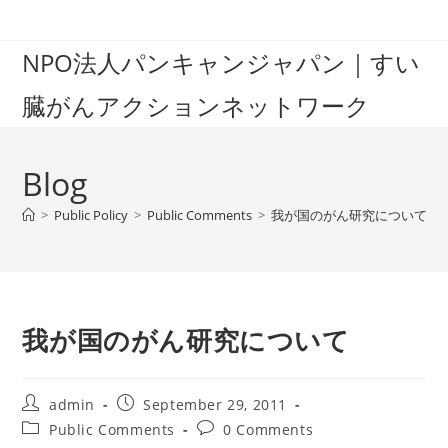
Skip
to
NPO法人パンキャンジャパン｜すい
content
臓がんアクションネットワーク
Blog
>
Public Policy
>
Public Comments
>
我が国のがん研究について
我が国のがん研究について
Post
Post
admin
September 29, 2011
author:
published:
Post
Post
Public Comments
0 Comments
category:
comments: