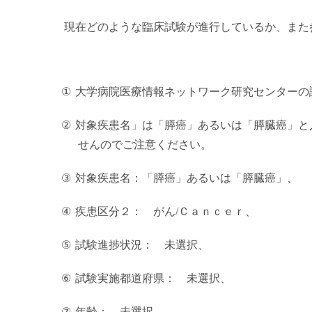
現在どのような臨床試験が進行しているか、また
①
大学病院医療情報ネットワーク研究センターの
②
対象疾患名」は「膵癌」あるいは「膵臓癌」と
せんのでご注意ください。
③
対象疾患名：「膵癌」あるいは「膵臓癌」、
④
疾患区分２： がん
/
Ｃａｎｃｅｒ、
⑤
試験進捗状況： 未選択、
⑥
試験実施都道府県： 未選択、
⑦
年齢： 未選択、