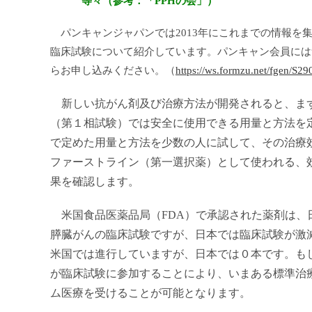
等々（参考：「PPHの会」）
パンキャンジャパンでは2013年にこれまでの情報を
臨床試験について紹介しています。パンキャン会員には
らお申し込みください。（
https://ws.formzu.net/fgen/S2
新しい抗がん剤及び治療方法が開発されると、ま
（第１相試験）では安全に使用できる用量と方法を
で定めた用量と方法を少数の人に試して、その治療
ファーストライン（第一選択薬）として使われる、
果を確認します。
米国食品医薬品局（
FDA
）で承認された薬剤は、
膵臓がんの臨床試験ですが、日本では臨床試験が激減
米国では進行していますが、日本では０本です。も
が臨床試験に参加することにより、いまある標準治
ム医療を受けることが可能となります。