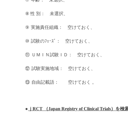
⑧
性 別： 未選択、
⑨
実施責任組織： 空けておく、
⑩
試験のﾌｪｰｽﾞ： 空けておく、
⑪
ＵＭＩＮ試験ＩＤ： 空けておく、
⑫
試験実施地域： 空けておく、
⑬
自由記載語： 空けておく 。
●
ｊRCT （Japan Registry of Clinical Trials