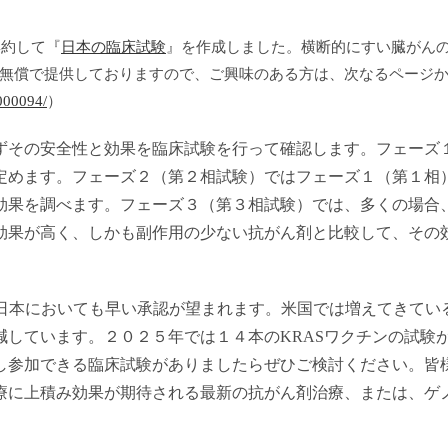
集約して『
日本の臨床試験
』を作成しました。横断的にすい臓がん
無償で提供しておりますので、ご興味のある方は、次なるページ
9000094/
）
ずその安全性と効果を
臨床試験を行って
確認します。フェーズ
定めます。フェーズ２（第２相試験）ではフェーズ１（第１相
効果を調べます。フェーズ３（第３相試験）では、多くの場合
効果が高く、しかも副作用の少ない抗がん剤と比較して、その
日本においても早い承認が望まれます。米国では増えてきてい
しています。２０２５年では１４本のKRASワクチンの試験
し参加できる臨床試験がありましたらぜひご検討ください。皆
療に上積み効果が期待される最新の抗がん剤治療、または、ゲ