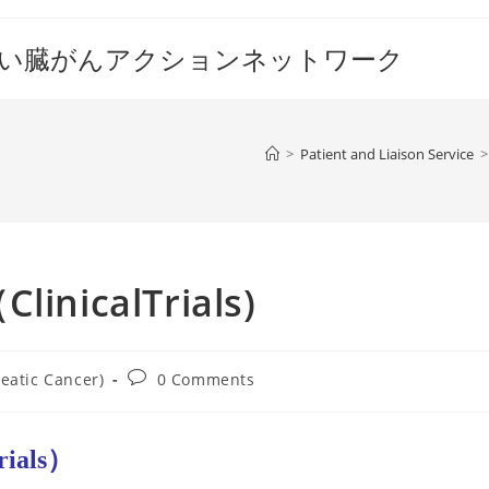
すい臓がんアクションネットワーク
>
Patient and Liaison Service
>
calTrials)
Post
eatic Cancer)
0 Comments
comments:
ials）