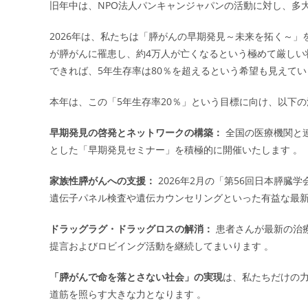
旧年中は、NPO法人パンキャンジャパンの活動に対し、多
2026年は、私たちは「膵がんの早期発見～未来を拓く～」
が膵がんに罹患し、約4万人が亡くなるという極めて厳しい状
できれば、5年生存率は80％を超えるという希望も見えてい
本年は、この「5年生存率20％」という目標に向け、以下
早期発見の啓発とネットワークの構築：
全国の医療機関と
とした「早期発見セミナー」を積極的に開催いたします 。
家族性膵がんへの支援：
2026年2月の「第56回日本膵
遺伝子パネル検査や遺伝カウンセリングといった有益な最新
ドラッグラグ・ドラッグロスの解消：
患者さんが最新の治
提言およびロビイング活動を継続してまいります 。
「膵がんで命を落とさない社会」の実現
は、私たちだけの力
道筋を照らす大きな力となります 。