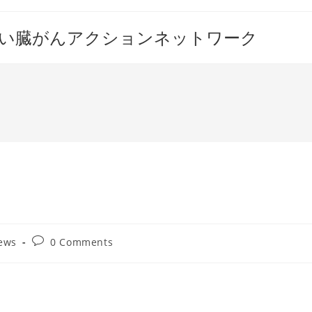
すい臓がんアクションネットワーク
Post
ews
0 Comments
ory:
comments: