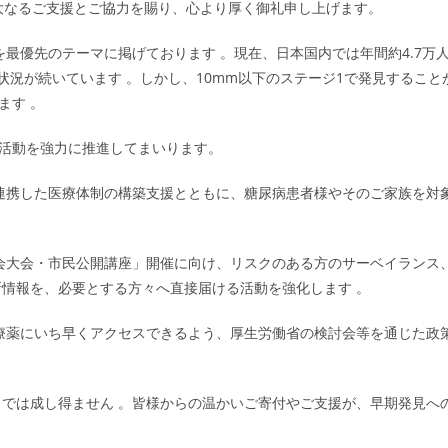
大なるご支援とご協力を賜り、心より厚く御礼申し上げます。
を最優先のテーマに掲げております 。現在、日本国内では年間約4.7万
況が続いています 。しかし、10mm以下のステージ1で発見すること
ます 。
の活動を強力に推進してまいります。
連携した医療体制の構築支援とともに、糖尿病患者様やそのご家族を対
臓学会大会・市民公開講座」開催に向け、リスクのある方のサーベイランス
情報を、必要とする方々へ直接届ける活動を強化します 。
療薬にいち早くアクセスできるよう、厚生労働省の検討会等を通じた政
では成し得ません 。皆様からの温かいご寄付やご支援が、早期発見へ