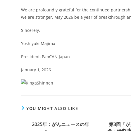
We are profoundly grateful for the continued partnersh
we are stronger. May 2026 be a year of breakthrough an
Sincerely,
Yoshiyuki Majima
President, PanCAN Japan
January 1, 2026
YOU MIGHT ALSO LIKE
2025年：がんニュースの年
第3回「
金」研究助