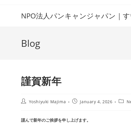
Skip
to
NPO法人パンキャンジャパン｜
content
Blog
謹賀新年
Post
Post
Post
Yoshiyuki Majima
January 4, 2026
N
author:
published:
categ
謹んで新年のご挨拶を申し上げます。