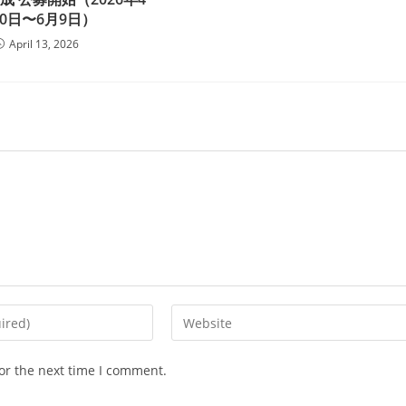
10日〜6月9日）
April 13, 2026
Enter
your
website
or the next time I comment.
URL
(optional)