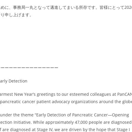
めに、事務局一丸となって邁進してまいる所存です。皆様にとって202
祈り申し上げます。
ーーーーーーーーーーーーーーー
arly Detection
warmest New Year’s greetings to our esteemed colleagues at PanCA
l pancreatic cancer patient advocacy organizations around the glob
 under the theme “Early Detection of Pancreatic Cancer—Opening
etection Initiative. While approximately 47,000 people are diagnosed
 are diagnosed at Stage IV, we are driven by the hope that Stage I