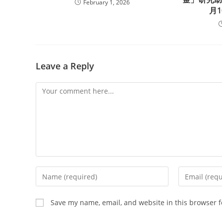
February 1, 2026
月
Leave a Reply
Comment
Enter
Enter
your
your
name
email
Save my name, email, and website in this browser f
or
address
username
to