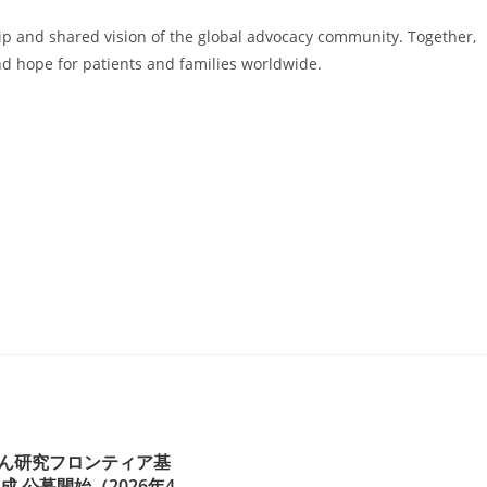
ip and shared vision of the global advocacy community. Together,
d hope for patients and families worldwide.
がん研究フロンティア基
成 公募開始（2026年4