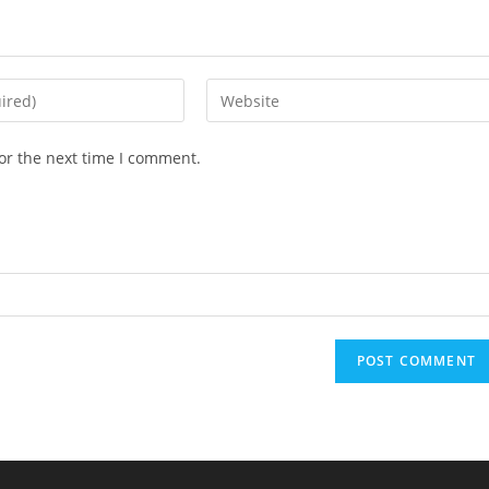
Enter
your
website
or the next time I comment.
URL
(optional)