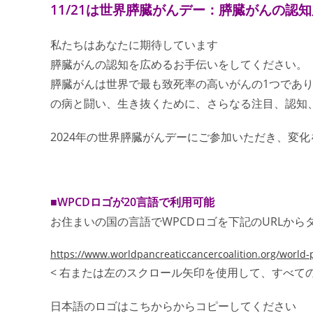
11/21は世界膵臓がんデー：膵臓がんの認
私たちはあなたに期待しています
膵臓がんの認知を広めるお手伝いをしてください。
膵臓がんは世界で最も致死率の高いがんの1つであ
の病と闘い、生き抜くために、さらなる注目、認知
2024年の世界膵臓がんデーにご参加いただき、変
■WPCDロゴが20言語で利用可能
お住まいの国の言語でWPCDロゴを下記のURLか
https://www.worldpancreaticcancercoalition.org/world-p
< 右または左のスクロール矢印を使用して、すべて
日本語のロゴはこちからからコピーしてください