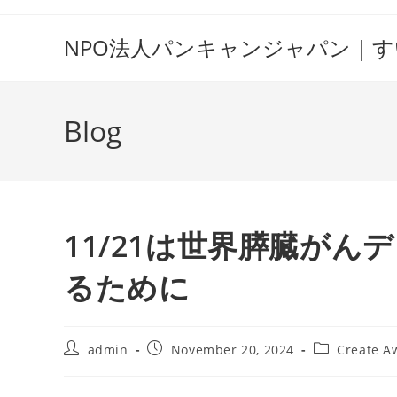
Skip
to
NPO法人パンキャンジャパン｜
content
Blog
11/21は世界膵臓が
るために
Post
Post
Post
admin
November 20, 2024
Create A
author:
published:
category: