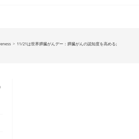
reness
>
11/21は世界膵臓がんデー：膵臓がんの認知度を高めるために
め