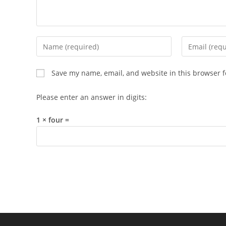
Enter
Enter
your
your
name
email
Save my name, email, and website in this browser f
or
address
username
to
Please enter an answer in digits:
to
comment
comment
1 × four =