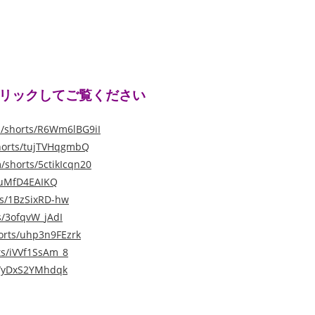
クリックしてご覧ください
m/shorts/R6Wm6lBG9iI
shorts/tujTVHqgmbQ
/shorts/5ctikIcqn20
/zuMfD4EAIKQ
ts/1BzSixRD-hw
s/3ofqvW_jAdI
orts/uhp3n9FEzrk
ts/iVVf1SsAm_8
s/yDxS2YMhdqk