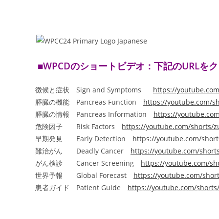
■WPCDのショートビデオ：下記のURLを
徴候と症状 Sign and Symptoms
https://youtube.co
膵臓の機能 Pancreas Function
https://youtube.com/
膵臓の情報 Pancreas Information
https://youtube.com
危険因子 Risk Factors
https://youtube.com/shorts
早期発見 Early Detection
https://youtube.com/shor
難治がん Deadly Cancer
https://youtube.com/short
がん検診 Cancer Screening
https://youtube.com/sh
世界予報 Global Forecast
https://youtube.com/shor
患者ガイド Patient Guide
https://youtube.com/short