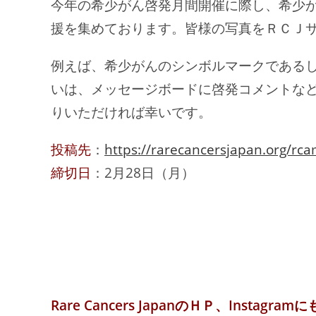
今年の希少がん啓発月間開催に際し、希少
援を集めております。皆様の写真をＲＣＪ
例えば、希少がんのシンボルマークである
いは、メッセージボードに啓発コメントな
りいただければ幸いです。
投稿先
：
https://rarecancersjapan.org/rc
締切日
：2月28日（月）
Rare Cancers JapanのＨＰ、Insta