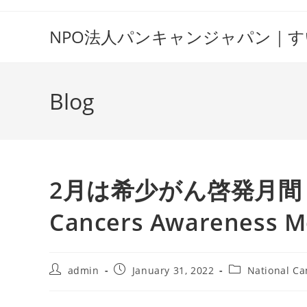
Skip
to
NPO法人パンキャンジャパン｜
content
Blog
2月は希少がん啓発月間 
Cancers Awareness M
Post
Post
Post
admin
January 31, 2022
National C
author:
published:
category: