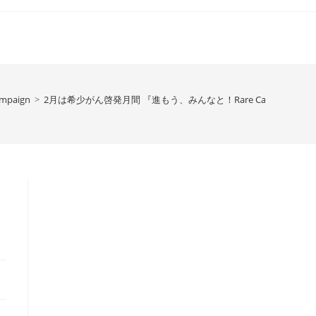
ampaign
>
2月は希少がん啓発月間 『進もう、みんなと！Rare Cancers Awarenes