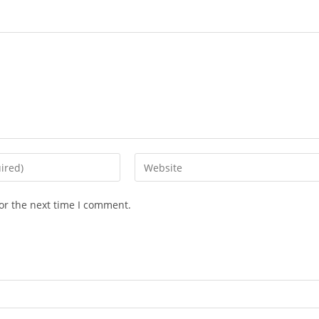
Enter
your
website
or the next time I comment.
URL
(optional)