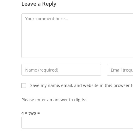
Leave a Reply
Comment
Enter
Enter
your
your
name
email
Save my name, email, and website in this browser f
or
address
username
to
Please enter an answer in digits:
to
comment
comment
4 × two =