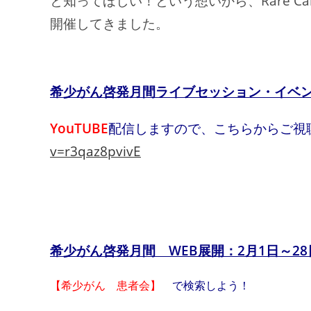
と知ってほしい！という想いから、Rare Ca
開催してきました。
希少がん啓発月間ライブセッション
・イベン
YouTUBE
配信しますので、こちらからご視
v=r3qaz8pvivE
希少がん啓発月間 WEB展開：2月1日～28
【希少がん 患者会】
で検索しよう！