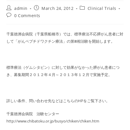
Post
Post
Post
admin
March 24, 2012
Clinical Trials
author:
published:
category:
Post
0 Comments
comments:
千葉徳洲会病院（千葉県船橋市）では、標準療法不応膵がん患者に対
して「がんペプチドワクチン療法」の第Ⅲ相治験を開始します。
標準療法（ゲムシタビン）に対して効果がなかった膵がん患者につ
き、募集期間２０１２年４月～２０１３年１２月で実施予定。
詳しい条件、問い合わせ先などはこちらのHPをご覧下さい。
千葉徳洲会病院 治験センター
http://www.chibatoku.or.jp/busyo/chiken/chiken.htm