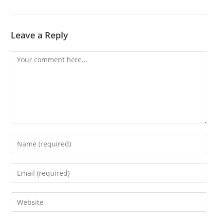
Leave a Reply
Comment
Enter
your
name
Enter
or
your
username
email
Enter
to
address
your
comment
to