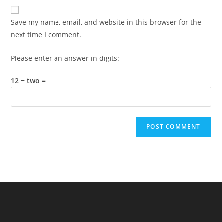
website
comment
URL
Save my name, email, and website in this browser for the
(optional)
next time I comment.
Please enter an answer in digits:
12 − two =