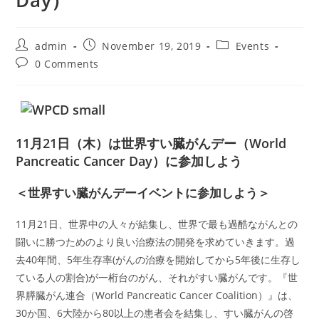
Day）
Post
Post
Post
admin
November 19, 2019
Events
author:
published:
category:
Post
0 Comments
comments:
11月21日（木）は世界すい臓がんデー（World
Pancreatic Cancer Day）に参加しよう
＜世界すい臓がんデーイベントに参加しよう＞
11月21日、世界中の人々が結集し、世界で最も過酷ながんとの
闘いに勝つためのより良い治療法の開発を求めていきます。過
去40年間、5年生存率(がんの治療を開始してから5年後に生存し
ている人の割合)が一桁台のがん、それがすい臓がんです。『世
界膵臓がん連合（World Pancreatic Cancer Coalition）』は、
30か国、6大陸から80以上の患者会を結集し、すい臓がんの啓