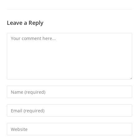
Leave a Reply
Comment
Enter
your
name
Enter
or
your
username
email
Enter
to
address
your
comment
to