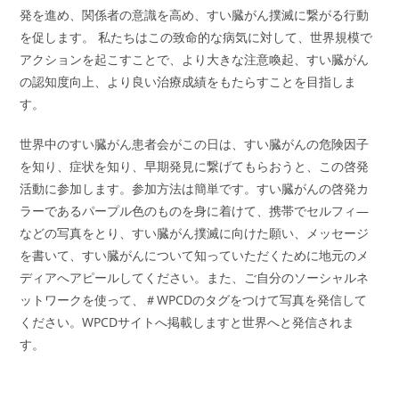
発を進め、関係者の意識を高め、すい臓がん撲滅に繋がる行動
を促します。 私たちはこの致命的な病気に対して、世界規模で
アクションを起こすことで、より大きな注意喚起、すい臓がん
の認知度向上、より良い治療成績をもたらすことを目指しま
す。
世界中のすい臓がん患者会がこの日は、すい臓がんの危険因子
を知り、症状を知り、早期発見に繋げてもらおうと、この啓発
活動に参加します。参加方法は簡単です。すい臓がんの啓発カ
ラーであるパープル色のものを身に着けて、携帯でセルフィ―
などの写真をとり、すい臓がん撲滅に向けた願い、メッセージ
を書いて、すい臓がんについて知っていただくために地元のメ
ディアへアピールしてください。また、ご自分のソーシャルネ
ットワークを使って、＃WPCDのタグをつけて写真を発信して
ください。WPCDサイトへ掲載しますと世界へと発信されま
す。