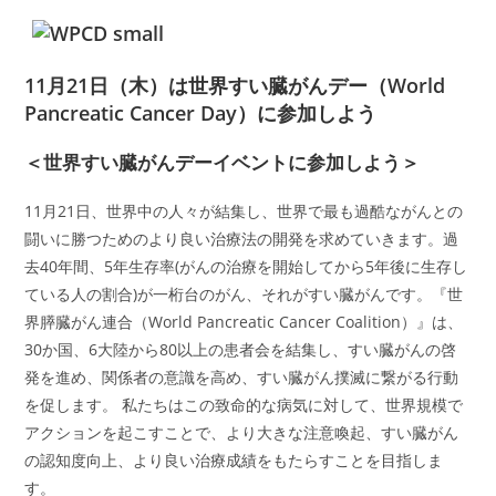
11月21日（木）は世界すい臓がんデー（World
Pancreatic Cancer Day）に参加しよう
＜世界すい臓がんデーイベントに参加しよう＞
11月21日、世界中の人々が結集し、世界で最も過酷ながんとの
闘いに勝つためのより良い治療法の開発を求めていきます。過
去40年間、5年生存率(がんの治療を開始してから5年後に生存し
ている人の割合)が一桁台のがん、それがすい臓がんです。『世
界膵臓がん連合（World Pancreatic Cancer Coalition）』は、
30か国、6大陸から80以上の患者会を結集し、すい臓がんの啓
発を進め、関係者の意識を高め、すい臓がん撲滅に繋がる行動
を促します。 私たちはこの致命的な病気に対して、世界規模で
アクションを起こすことで、より大きな注意喚起、すい臓がん
の認知度向上、より良い治療成績をもたらすことを目指しま
す。