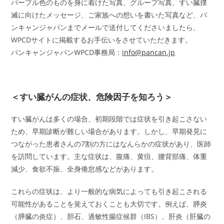
パープル色のものを身に着けた写真、グループ写真、すい臓撲
滅に向けたメッセージ、ご家族への想いを書いた写真など、パ
ンキャンジャパンまでメールで送付してくださいましたら、
WPCDサイトに掲載するお手伝いをさせていただきます。
パンキャンジャパンWPCD事務局：
info@pancan.jp
＜すい臓がんの症状、危険因子を知ろう＞
すい臓がんは多くの場合、初期段階では症状を引き起こさない
ため、早期診断が難しい場合があります。しかし、早期発見に
つながった患者さんの7割の方にはなんらかの症状があり、医師
を訪問しています。主な症状は、腹痛、黄疸、腰背部痛、体重
減少、食欲不振、全身倦怠感などがあります。
これらの症状は、より一般的な病気によっても引き起こされる
可能性があることを覚えておくことも大切です。例えば、膵炎
（膵臓の炎症）、胆石、過敏性腸症候群（IBS）、肝炎（肝臓の