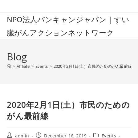
Skip
to
NPO法人パンキャンジャパン｜すい
content
臓がんアクションネットワーク
Blog
>
Affliate
>
Events
>
2020年2月1日(土）市民のためのがん最前線
2020年2月1日(土）市民のための
がん最前線
Post
Post
Post
admin
December 16, 2019
Events