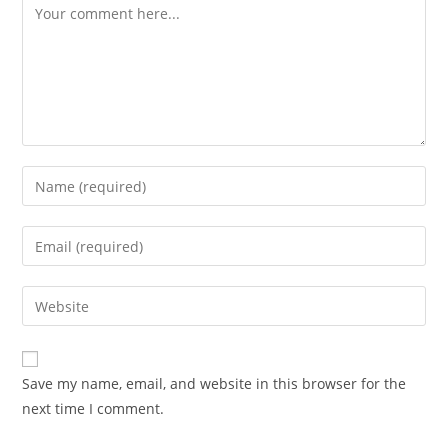
Comment
Enter
your
name
Enter
or
your
username
email
Enter
to
address
your
comment
to
website
comment
URL
Save my name, email, and website in this browser for the
(optional)
next time I comment.