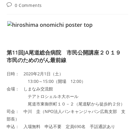
author:
published:
category:
Post
0 Comments
comments:
第11回JA尾道総合病院 市民公開講座２０１９
市民のためのがん最前線
日時： 2020年2月1日（土）
13:00～15:00（開場 12:00）
会場： しまなみ交流館
テアトロシェルネ大ホール
尾道市東御所町１０－２（尾道駅から徒歩約２分）
司会： 中川 圭（NPO法人パンキャンジャパン広島支部 支
部長）
申込： 入場無料 申込不要 定員690名 手話通訳あり