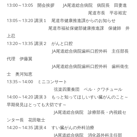
13:00～13:05 開会挨拶 JA尾道総合病院 病院長 田妻進
尾道市長 平谷裕宏
13:05～13:20 講演１ 尾道市健康推進課からのお知らせ
尾道市福祉保健部健康推進課 保健師 井
上忍
13:20～13:35 講演２ がんと口腔
JA尾道総合病院歯科口腔外科 主任部長
代理 伊藤翼
JA尾道総合病院歯科口腔外科 歯科衛生
士 奥河知恵
13:35～14:00 ミニコンサート
弦楽四重奏団 ベル・クワチュール
14:00～14:20 講演３ もっと知ってほしいすい臓がんのこと～
早期発見はとっても大切です～
JA尾道総合病院 診療部長・内視鏡セ
ンター長 花田敬士
14:20～14:35 講演４ すい臓がんの外科治療
JA尾道総合病院 消化器外科主任部