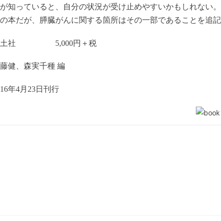
が知っていると、自分の状況が受け止めやすいかもしれない。
の本だが、膵臓がんに関する箇所はその一部であることを追記
羊土社
5,000
円＋税
加藤健、森実千種 編
16
年
4
月
23
日刊行