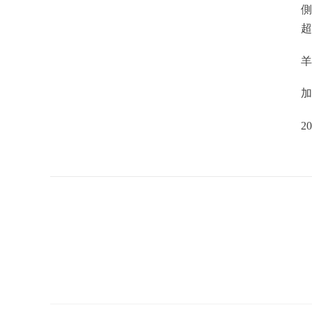
側
超
20