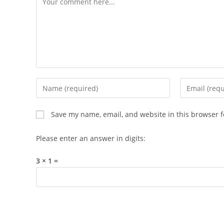
Enter
Enter
your
your
name
email
Save my name, email, and website in this browser f
or
address
username
to
Please enter an answer in digits:
to
comment
comment
3 × 1 =