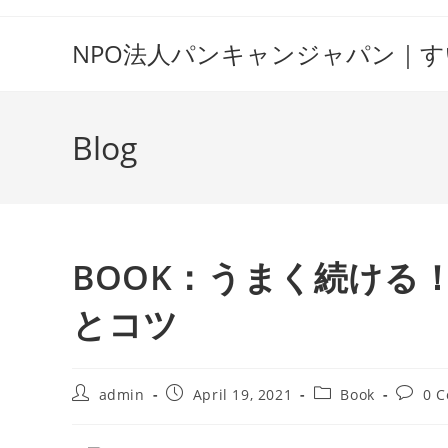
Skip
to
NPO法人パンキャンジャパン｜
content
Blog
BOOK：うまく続ける
とコツ
Post
Post
Post
Post
admin
April 19, 2021
Book
0 
author:
published:
category:
comme