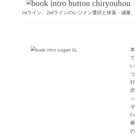
1stライン、2ndラインのレジメン選択と休薬・減
本
て
い
つ
行
択
ッ
ぞ
Ca
療
の