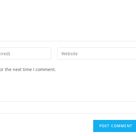
Enter
your
website
or the next time I comment.
URL
(optional)