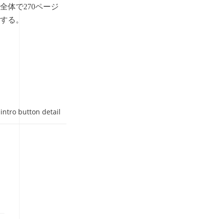
全体で
270
ページ
する。