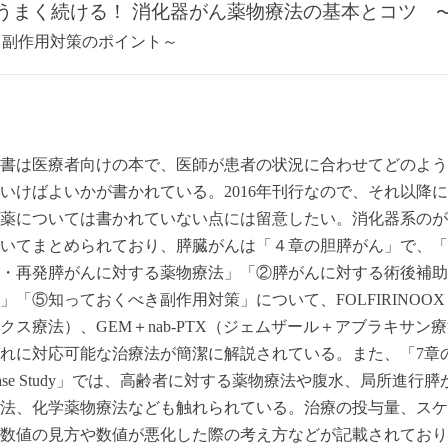
うまく続ける！ 消化器がん薬物療法の基本とコツ
量、副作用対策のポイント～
書は医療者向けの本で、医師が患者の状況に合わせてどのよう
いけばよいかが書かれている。
2016
年刊行なので、それ以降に
薬については書かれていない点には留意したい。消化器系のが
いてまとめられており、膵臓がんは「４章の胆膵がん」で、「
・再発膵がんに対する薬物療法」「②膵がんに対する術後補助
」「⑤知っておくべき副作用対策」について、
FOLFIRINOOX
クス療法）、
GEM
＋
nab-PTX
（ジェムザール＋アブラキサン療
れに対応可能な治療法が簡潔に解説されている。また、「
7
章
se Study
」では、高齢者に対する薬物療法や腹水、局所進行膵
法、化学薬物療法なども触れられている。治療の投与量、スケ
数値の見方や数値が悪化した際の考え方などが記載されており