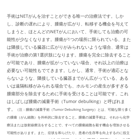
手術はNETがんを治すことができる唯一の治療法です。しか
し、診断の遅れにより、腫瘍が広がり、転移する機会を与えて
しまうと、ほとんどのNETがんにおいて、手術しても治癒の可
能性が少なくなります。腫瘍が1つの場所に限られている、また
は隣接している臓器に広がりがみられないような場合、通常は
手術が治療の第1選択肢になります。腫瘍を完全に除去すること
が可能であり、腫瘍が拡がっていない場合、それ以上の治療は
必要ない可能性もでてきます。しかし、通常、手術が適応とな
らないような、隣接している臓器までがん広がっている、ある
いは遠隔転移がみられる場合でも、ホルモンの産生が多すぎる
腫瘍部分を除去するために手術を受けることは可能です。これ
はしばしば腫瘍の減量手術（Tumor debulking）と呼ばれま
す。
（注：腫瘍の減量手術（Tumor Debulking Surgery）とは、可能な限り多く
の腫瘍（がん細胞）を外科的に除去すること。腫瘍の減量手術は、それから化学
療法または放射線療法をすることで、すべての腫瘍細胞を殺す機会を増加させる
可能性があります。また、症状を和らげたり、患者の生存率を向上するのに役立