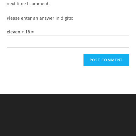
(optional)
next time I comment.
Please enter an answer in digits:
eleven + 18 =