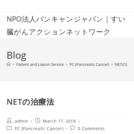
Skip
to
NPO法人パンキャンジャパン｜すい
content
臓がんアクションネットワーク
Blog
>
Patient and Liaison Service
>
PC (Pancreatic Cancer)
>
NETの治
NETの治療法
Post
Post
admin
March 17, 2018
author:
published:
Post
Post
PC (Pancreatic Cancer)
0 Comments
category:
comments: