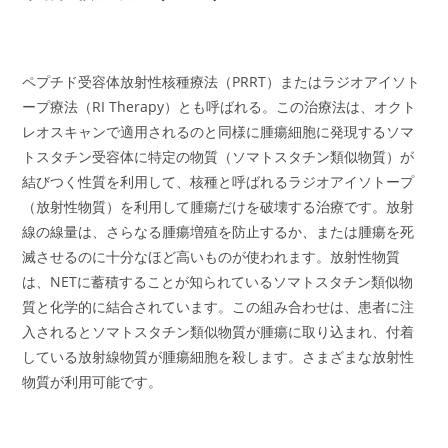
ペプチド受容体放射性核種療法（PRRT）またはラジオアイソト
ープ療法（RI Therapy）とも呼ばれる。この治療法は、オクト
レオスキャンで適用されるのと同様に腫瘍細胞に発現するソマ
トスタチン受容体に特定の物質（ソマトスタチン類似物質）が
結びつく性質を利用して、核種と呼ばれるラジオアイソトープ
（放射性物質）を利用して腫瘍だけを破壊する治療です。放射
線の線量は、さらなる腫瘍増殖を防止するか、または腫瘍を死
滅させるのに十分なほど高いものが使われます。放射性物質
は、NETに蓄積することが知られているソマトスタチン類似物
質と化学的に結合されています。この組み合わせは、患者に注
入されるとソマトスタチン類似物質が腫瘍に取り込まれ、付着
している放射線物質が腫瘍細胞を殺します。さまざまな放射性
物質が利用可能です。