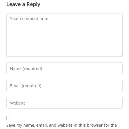
Leave a Reply
Comment
Enter
your
name
Enter
or
your
username
email
Enter
to
address
your
comment
to
website
comment
URL
Save my name, email, and website in this browser for the