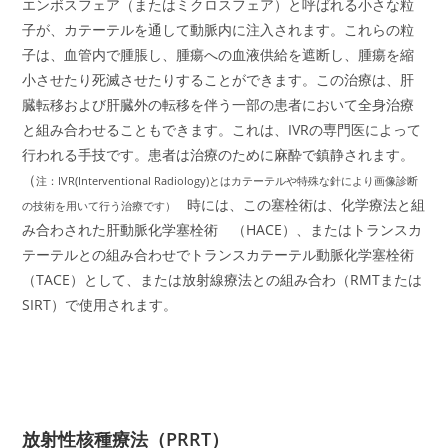
エンボスフェア（またはミクロスフェア）と呼ばれる小さな粒
子が、カテーテルを通して動脈内に注入されます。これらの粒
子は、血管内で腫脹し、腫瘍への血液供給を遮断し、腫瘍を縮
小させたり死滅させたりすることができます。この治療は、肝
臓転移および肝臓外の転移を伴う一部の患者において全身治療
と組み合わせることもできます。これは、IVRの専門医によって
行われる手技です。患者は治療のために麻酔で鎮静されます。
（
注：IVR(Interventional Radiology)とはカテーテルや特殊な針により画像診断
時には、この塞栓術は、化学療法と組
の技術を用いて行う治療です）
み合わされた肝動脈化学塞栓術 （HACE）、またはトランスカ
テーテルとの組み合わせでトランスカテーテル動脈化学塞栓術
（TACE）として、または放射線療法との組み合わ（RMTまたは
SIRT）で使用されます。
放射性核種療法（PRRT）