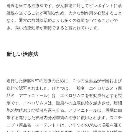
射線を当てる治療法です。がん腫瘍に対してピンポイントに放
射線を当てることが可能なため、大きな副作用を心配すること
なく、通常の放射線治療よりも多くの線量を当てることがで
き、高い治療効果が期待できると言われています。
新しい治療法
進行した膵臓NETの治療のために、２つの医薬品が米国および
欧州で認可されました。ひとつは、一般名 エベロリムス（商
品名 アフィニトール）は、エベロリムスを有効成分とする製
剤です。エベロリムスは、腫瘍への血液供給を減少させ、癌細
胞の増殖および拡散を遅らせる。アフィニトールは、膵臓に由
来する進行した神経内分泌腫瘍の治療に使用されます。スニチ
ニブ（商品名 スーテント）は、いくつかのがんの増殖を遅く