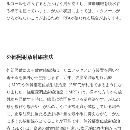
ルコールを注入するとたんぱく質が凝固し、腫瘍細胞を脱水す
る機序を使っています。がんの状態によっては、エタノールが
ひろがらないことがあるため、RFAが使われる場合があります。
外部照射放射線療法
外部照射による放射線療法は、リニアックという装置を用いて
電子線を体外から照射します。近年、強度変調放射線治療
（IMRT)や体幹部定位放射線治療（SBRT)が利用できるようにな
りました。強度変調放射線治療（IMRT）は、様々な方向から放
射線を照射する時に、線量に強弱をつける治療法です。がんの
形が複雑な場合や、がんの近くに正常組織が隣接している場合
に、正常組織に当たる放射線の量を最小限に抑えながら、がん
に多くの放射線を当てることが可能です。体幹部定位放射線治
療（SBRT)は、従来の放射線治療と違い3次元的に多方向から放