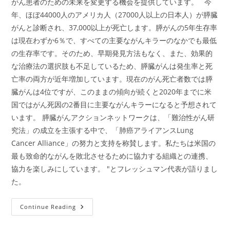
がん患者のための未来を変更する機会を提供しています。 今
年、ほぼ44000人のアメリカ人（27000人以上の日本人）が膵臓
がんと診断され、37,000以上が死亡します。膵がんの5年生存率
は現在わずか6％で、すべての主要ながんキラーのなかでも最低
の生存率です。そのため、早期発見方法もなく、また、効果的
な治療法の選択肢も不足しているため、膵臓がんは発生率と死
亡率の両方が近年増加しています。現在のがん死亡者数では膵
臓がんは4位ですが、このままの傾向が続くと2020年までに米
国ではがん死因の2番目に主要ながんキラーになると予想されて
います。 膵臓がんアクションネットワークは、「難治性がん研
究法」の成立を主張する中で、「肺癌アライアンスLung
Cancer Alliance」の努力と支持を称賛します。私たちは米国の
最も致命的ながんを敗北させるために協力する組織との連携、
協力を楽しみにしています。 "とフレッシュマン代表が語りまし
た。
政
Continue Reading
策
提
言：