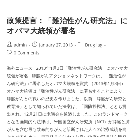
政策提言：「難治性がん研究法」に
オバマ大統領が署名
Post
Post
Post
admin
January 27, 2013
Drug lag
author:
published:
category:
Post
0 Comments
comments:
海外ニュース 2013年1月3日「難治性がん研究法」にオバマ大
統領が署名 膵臓がんアクションネットワークは、「難治性が
ん研究法」に署名したオバマ大統領を賞賛 （2013年1月3日）
オバマ大統領は「難治性がん研究法」に署名することにより、
膵臓がんとの戦いの歴史を作りました。以前「膵臓がん研究と
教育法」として知られていた法案は、「国防授権法」ととも提
出され、12月21日に米議会を通過しました。このランドマーク
となる画期的な法律は、米国国立がん研究所（NCI）が膵臓と肺
がんを含む最も致命的ながんと診断された人々の治療成績を向
上させるために、早期発見方法やより良い治療の選択肢を開発