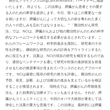
「肺がんアライアンスLungCancerAlliance」パートナーに感謝
いたします。 何よりも、この法律は、膵臓がん患者とその愛す
る人のための希望を提供します。今日、我々はこの重要な一歩
を祝いますが、膵臓がんによって大切な人の命を奪われた多く
の人々の悲しみを忘れてはなりません。 " 「難治性がん研究
法」では、NCIは、膵臓がんおよび他の難治性がんのための科学
的なフレームワークを確立する必要があるとされています。こ
れらのフレームワークは、科学的進歩を識別し、研究者の十分
性を評価し、継続的な研究のための計画をアウトラインするた
めに役立ちます。法案は、NCIの現在の研究を補完するものであ
り、適切なベンチマークを通して研究や対策の進捗状況を前進
させるための推奨事項が含まれてバランスのとれたアプローチ
です。 NCIは厳密に既存の研究の努力を評価し、難治性がんの
予防、発見、診断、および治療法の進歩を支えているかを検証
することが推奨されます。 現時点では、膵臓がんの早期発見
法も、また効果的な治療オプションもありません。それが、膵
臓がんコミュニティにとり、今回のオバマ大統領が署名して法
律化した法案の重大な意義です。この法律は、最終的には膵臓