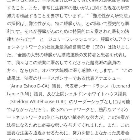
すること、また、非常に生存率の低いがんに関する現在の研究
努力を検証することを要求しています。 ”「難治性がん研究法」
の採択は、難治性がん、特に膵臓がん、との闘いで歴史的な勝
利です。それが膵臓がんのために特異的に立案された最初の法
律だからです" と ジュリーフレッシュマン、膵臓がんアクシ
ョンネットワークの社長兼最高経営責任者（CEO）は語りまし
た。"全国の大勢の膵臓がん撲滅運動の支持者と患者を代表し
て、我々はこの法案に署名してくださった超党派の議員の
方々、ならびに、オバマ大統領に深く感謝いたします。" "この
成果は、法案のリードスポンサーである代表アナエシュー
（Anna Eshoo D-CA）議員、代表者レナードランス（Leonard
Lance R-NJ）議員、及び上院シェルドン·ホワイトハウス議員
（Sheldon Whitehouse D-RI）のリーダーシップなしには可能
ではなかっただろう。彼らのハードワークと、熱烈なアドボケ
ートネットワークの信じられない献身的な努力が、この法案が
法律になるために必要な勢いを与えてくれました。また、この
重要な法案を通過させるために、努力を惜しまなかった患者会