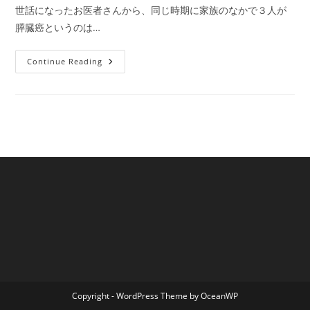
世話になったお医者さんから、同じ時期に家族のなかで３人が
膵臓癌というのは…
国
Continue Reading
内
ニ
ュ
ー
ス：
日
本
膵
臓
学
会・
パ
ン
キ
ャ
ン
に
よ
り
家
族
性
膵
癌
Copyright - WordPress Theme by OceanWP
登