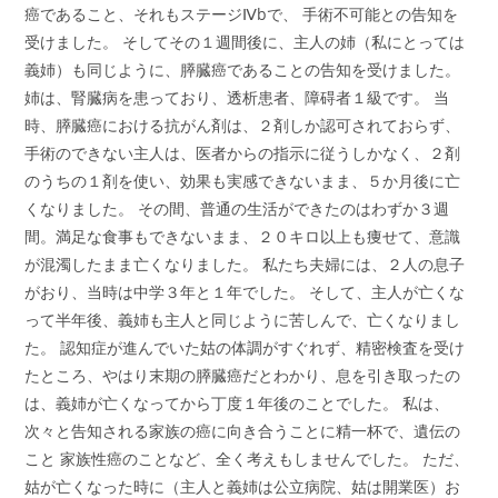
癌であること、それもステージⅣbで、 手術不可能との告知を
受けました。 そしてその１週間後に、主人の姉（私にとっては
義姉）も同じように、膵臓癌であることの告知を受けました。
姉は、腎臓病を患っており、透析患者、障碍者１級です。 当
時、膵臓癌における抗がん剤は、２剤しか認可されておらず、
手術のできない主人は、医者からの指示に従うしかなく、２剤
のうちの１剤を使い、効果も実感できないまま、５か月後に亡
くなりました。 その間、普通の生活ができたのはわずか３週
間。満足な食事もできないまま、２０キロ以上も痩せて、意識
が混濁したまま亡くなりました。 私たち夫婦には、２人の息子
がおり、当時は中学３年と１年でした。 そして、主人が亡くな
って半年後、義姉も主人と同じように苦しんで、亡くなりまし
た。 認知症が進んでいた姑の体調がすぐれず、精密検査を受け
たところ、やはり末期の膵臓癌だとわかり、息を引き取ったの
は、義姉が亡くなってから丁度１年後のことでした。 私は、
次々と告知される家族の癌に向き合うことに精一杯で、遺伝の
こと 家族性癌のことなど、全く考えもしませんでした。 ただ、
姑が亡くなった時に（主人と義姉は公立病院、姑は開業医）お