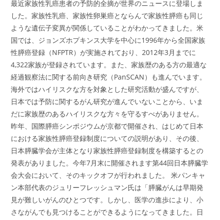
最近家族性乳癌患者の予防的全摘が世界のニュースに登場しま
した。家族性乳癌、家族性卵巣癌とならんで家族性膵癌も同じ
ような遺伝子変異が関係していることがわかってきました。米
国では、ジョンズホプキンス大学を中心に1996年から全国家族
性膵癌登録（NFPTR）が実施されており、2012年3月までに
4,322家族が登録されています。また、家族歴のある方の最適な
経過観察法に関する前向き研究（PanSCAN）も進んでいます。
海外ではハイリスクな方を対象とした研究活動が盛んですが、
日本では予防に関するがん研究が進んでいないことから、いま
だに家族歴のあるハイリスクな方々を守るすべがありません。
昨年、国際膵癌シンポジウムが京都で開催され、はじめて日本
における家族性膵癌登録制度についての説明があり、その後、
日本膵臓学会が主体となり家族性膵癌登録制度を構築するとの
発表がありました。今年7月末に開催されます第44回日本膵臓学
会大会において、そのキックオフが行われました。 米パンキャ
ン本部代表のジュリーフレッシュマン氏は「膵臓がんは早期発
見が難しいがんのひとつです。しかし、医学の進歩により、小
さながんでも見つけることができるようになってきました。日