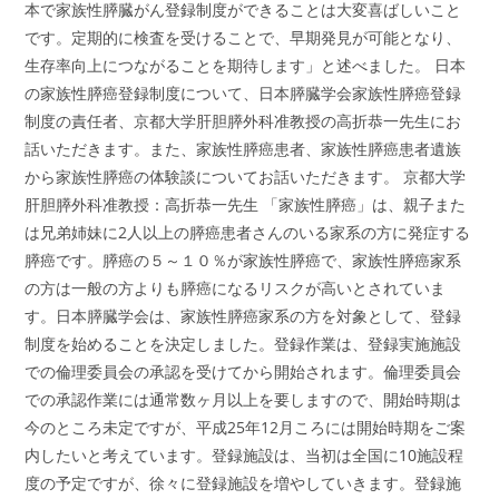
本で家族性膵臓がん登録制度ができることは大変喜ばしいこと
です。定期的に検査を受けることで、早期発見が可能となり、
生存率向上につながることを期待します」と述べました。 日本
の家族性膵癌登録制度について、日本膵臓学会家族性膵癌登録
制度の責任者、京都大学肝胆膵外科准教授の高折恭一先生にお
話いただきます。また、家族性膵癌患者、家族性膵癌患者遺族
から家族性膵癌の体験談についてお話いただきます。 京都大学
肝胆膵外科准教授：高折恭一先生 「家族性膵癌」は、親子また
は兄弟姉妹に2人以上の膵癌患者さんのいる家系の方に発症する
膵癌です。膵癌の５～１０％が家族性膵癌で、家族性膵癌家系
の方は一般の方よりも膵癌になるリスクが高いとされていま
す。日本膵臓学会は、家族性膵癌家系の方を対象として、登録
制度を始めることを決定しました。登録作業は、登録実施施設
での倫理委員会の承認を受けてから開始されます。倫理委員会
での承認作業には通常数ヶ月以上を要しますので、開始時期は
今のところ未定ですが、平成25年12月ころには開始時期をご案
内したいと考えています。登録施設は、当初は全国に10施設程
度の予定ですが、徐々に登録施設を増やしていきます。登録施