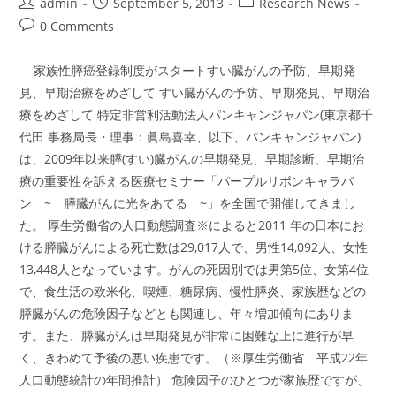
Post
Post
Post
admin
September 5, 2013
Research News
author:
published:
category:
Post
0 Comments
comments:
家族性膵癌登録制度がスタートすい臓がんの予防、早期発
見、早期治療をめざして すい臓がんの予防、早期発見、早期治
療をめざして 特定非営利活動法人パンキャンジャパン(東京都千
代田 事務局長・理事：眞島喜幸、以下、パンキャンジャパン)
は、2009年以来膵(すい)臓がんの早期発見、早期診断、早期治
療の重要性を訴える医療セミナー「パープルリボンキャラバ
ン ~ 膵臓がんに光をあてる ~」を全国で開催してきまし
た。 厚生労働省の人口動態調査※によると2011 年の日本にお
ける膵臓がんによる死亡数は29,017人で、男性14,092人、女性
13,448人となっています。がんの死因別では男第5位、女第4位
で、食生活の欧米化、喫煙、糖尿病、慢性膵炎、家族歴などの
膵臓がんの危険因子などとも関連し、年々増加傾向にありま
す。また、膵臓がんは早期発見が非常に困難な上に進行が早
く、きわめて予後の悪い疾患です。（※厚生労働省 平成22年
人口動態統計の年間推計） 危険因子のひとつが家族歴ですが、