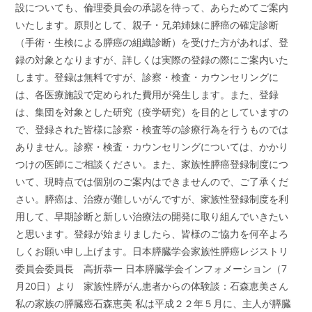
設についても、倫理委員会の承認を待って、あらためてご案内
いたします。原則として、親子・兄弟姉妹に膵癌の確定診断
（手術・生検による膵癌の組織診断）を受けた方があれば、登
録の対象となりますが、詳しくは実際の登録の際にご案内いた
します。登録は無料ですが、診察・検査・カウンセリングに
は、各医療施設で定められた費用が発生します。また、登録
は、集団を対象とした研究（疫学研究）を目的としていますの
で、登録された皆様に診察・検査等の診療行為を行うものでは
ありません。診察・検査・カウンセリングについては、かかり
つけの医師にご相談ください。また、家族性膵癌登録制度につ
いて、現時点では個別のご案内はできませんので、ご了承くだ
さい。膵癌は、治療が難しいがんですが、家族性登録制度を利
用して、早期診断と新しい治療法の開発に取り組んでいきたい
と思います。登録が始まりましたら、皆様のご協力を何卒よろ
しくお願い申し上げます。日本膵臓学会家族性膵癌レジストリ
委員会委員長 高折恭一 日本膵臓学会インフォメーション（7
月20日）より 家族性膵がん患者からの体験談：石森恵美さん
私の家族の膵臓癌石森恵美 私は平成２２年５月に、主人が膵臓