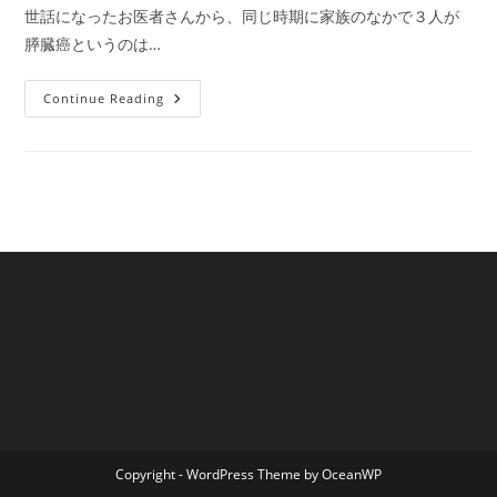
世話になったお医者さんから、同じ時期に家族のなかで３人が
膵臓癌というのは…
国
Continue Reading
内
ニ
ュ
ー
ス：
日
本
膵
臓
学
会・
パ
ン
キ
ャ
ン
に
よ
り
家
族
性
膵
癌
Copyright - WordPress Theme by OceanWP
登