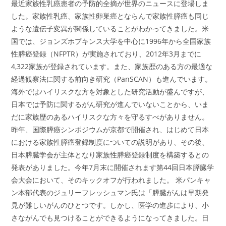
最近家族性乳癌患者の予防的全摘が世界のニュースに登場しま
した。家族性乳癌、家族性卵巣癌とならんで家族性膵癌も同じ
ような遺伝子変異が関係していることがわかってきました。米
国では、ジョンズホプキンス大学を中心に1996年から全国家族
性膵癌登録（NFPTR）が実施されており、2012年3月までに
4,322家族が登録されています。また、家族歴のある方の最適な
経過観察法に関する前向き研究（PanSCAN）も進んでいます。
海外ではハイリスクな方を対象とした研究活動が盛んですが、
日本では予防に関するがん研究が進んでいないことから、いま
だに家族歴のあるハイリスクな方々を守るすべがありません。
昨年、国際膵癌シンポジウムが京都で開催され、はじめて日本
における家族性膵癌登録制度についての説明があり、その後、
日本膵臓学会が主体となり家族性膵癌登録制度を構築するとの
発表がありました。今年7月末に開催されます第44回日本膵臓学
会大会において、そのキックオフが行われました。 米パンキャ
ン本部代表のジュリーフレッシュマン氏は「膵臓がんは早期発
見が難しいがんのひとつです。しかし、医学の進歩により、小
さながんでも見つけることができるようになってきました。日