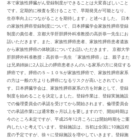
本で家族性膵臓がん登録制度ができることは大変喜ばしいこと
です。定期的に検査を受けることで、早期発見が可能となり、
生存率向上につながることを期待します」と述べました。 日本
の家族性膵癌登録制度について、日本膵臓学会家族性膵癌登録
制度の責任者、京都大学肝胆膵外科准教授の高折恭一先生にお
話いただきます。また、家族性膵癌患者、家族性膵癌患者遺族
から家族性膵癌の体験談についてお話いただきます。 京都大学
肝胆膵外科准教授：高折恭一先生 「家族性膵癌」は、親子また
は兄弟姉妹に2人以上の膵癌患者さんのいる家系の方に発症する
膵癌です。膵癌の５～１０％が家族性膵癌で、家族性膵癌家系
の方は一般の方よりも膵癌になるリスクが高いとされていま
す。日本膵臓学会は、家族性膵癌家系の方を対象として、登録
制度を始めることを決定しました。登録作業は、登録実施施設
での倫理委員会の承認を受けてから開始されます。倫理委員会
での承認作業には通常数ヶ月以上を要しますので、開始時期は
今のところ未定ですが、平成25年12月ころには開始時期をご案
内したいと考えています。登録施設は、当初は全国に10施設程
度の予定ですが、徐々に登録施設を増やしていきます。登録施