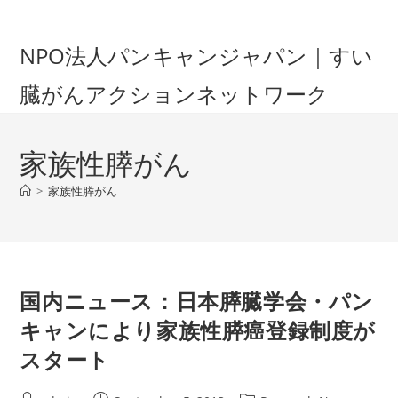
Skip
to
NPO法人パンキャンジャパン｜すい
content
臓がんアクションネットワーク
家族性膵がん
>
家族性膵がん
国内ニュース：日本膵臓学会・パン
キャンにより家族性膵癌登録制度が
スタート