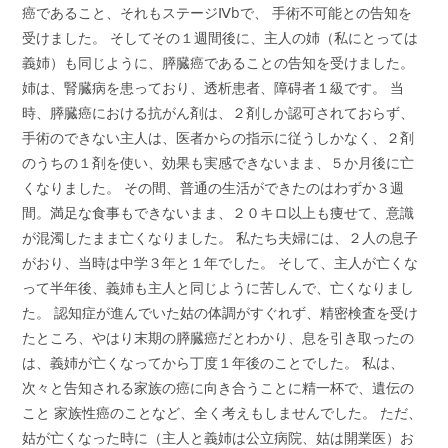
癌であること、それもステージⅣbで、 手術不可能との告知を
受けました。 そしてその１週間後に、主人の姉（私にとっては
義姉）も同じように、膵臓癌であることの告知を受けました。
姉は、腎臓病を患っており、透析患者、障碍者１級です。 当
時、膵臓癌における抗がん剤は、２剤しか認可されておらず、
手術のできない主人は、医者からの指示に従うしかなく、２剤
のうちの１剤を使い、効果も実感できないまま、５か月後に亡
くなりました。 その間、普通の生活ができたのはわずか３週
間。満足な食事もできないまま、２０キロ以上も痩せて、意識
が混濁したまま亡くなりました。 私たち夫婦には、２人の息子
がおり、当時は中学３年と１年でした。 そして、主人が亡くな
って半年後、義姉も主人と同じように苦しんで、亡くなりまし
た。 認知症が進んでいた姑の体調がすぐれず、精密検査を受け
たところ、やはり末期の膵臓癌だとわかり、息を引き取ったの
は、義姉が亡くなってから丁度１年後のことでした。 私は、
次々と告知される家族の癌に向き合うことに精一杯で、遺伝の
こと 家族性癌のことなど、全く考えもしませんでした。 ただ、
姑が亡くなった時に（主人と義姉は公立病院、姑は開業医）お