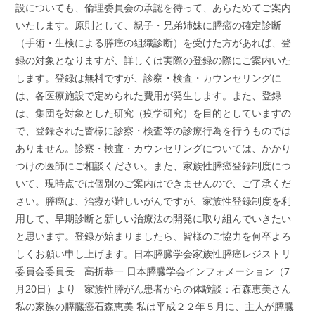
設についても、倫理委員会の承認を待って、あらためてご案内
いたします。原則として、親子・兄弟姉妹に膵癌の確定診断
（手術・生検による膵癌の組織診断）を受けた方があれば、登
録の対象となりますが、詳しくは実際の登録の際にご案内いた
します。登録は無料ですが、診察・検査・カウンセリングに
は、各医療施設で定められた費用が発生します。また、登録
は、集団を対象とした研究（疫学研究）を目的としていますの
で、登録された皆様に診察・検査等の診療行為を行うものでは
ありません。診察・検査・カウンセリングについては、かかり
つけの医師にご相談ください。また、家族性膵癌登録制度につ
いて、現時点では個別のご案内はできませんので、ご了承くだ
さい。膵癌は、治療が難しいがんですが、家族性登録制度を利
用して、早期診断と新しい治療法の開発に取り組んでいきたい
と思います。登録が始まりましたら、皆様のご協力を何卒よろ
しくお願い申し上げます。日本膵臓学会家族性膵癌レジストリ
委員会委員長 高折恭一 日本膵臓学会インフォメーション（7
月20日）より 家族性膵がん患者からの体験談：石森恵美さん
私の家族の膵臓癌石森恵美 私は平成２２年５月に、主人が膵臓