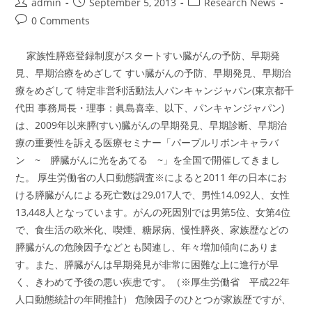
Post
Post
Post
admin
September 5, 2013
Research News
author:
published:
category:
Post
0 Comments
comments:
家族性膵癌登録制度がスタートすい臓がんの予防、早期発
見、早期治療をめざして すい臓がんの予防、早期発見、早期治
療をめざして 特定非営利活動法人パンキャンジャパン(東京都千
代田 事務局長・理事：眞島喜幸、以下、パンキャンジャパン)
は、2009年以来膵(すい)臓がんの早期発見、早期診断、早期治
療の重要性を訴える医療セミナー「パープルリボンキャラバ
ン ~ 膵臓がんに光をあてる ~」を全国で開催してきまし
た。 厚生労働省の人口動態調査※によると2011 年の日本にお
ける膵臓がんによる死亡数は29,017人で、男性14,092人、女性
13,448人となっています。がんの死因別では男第5位、女第4位
で、食生活の欧米化、喫煙、糖尿病、慢性膵炎、家族歴などの
膵臓がんの危険因子などとも関連し、年々増加傾向にありま
す。また、膵臓がんは早期発見が非常に困難な上に進行が早
く、きわめて予後の悪い疾患です。（※厚生労働省 平成22年
人口動態統計の年間推計） 危険因子のひとつが家族歴ですが、