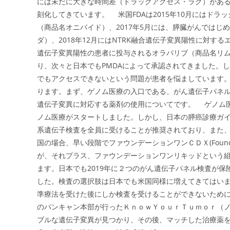
には未だに大きな時間差（ドラッグアクセス・ラグ）があ
刻化してきています。 米国FDAは2015年10月にはド
（商品名オニバイド）、2017年5月には、膵臓がんでは
ダ）、2018年12月にはNTRK融合遺伝子変異陽性に対するエ
遺伝子変異陽性の患者に投与されるオラパリブ（商品名リムパ
り、次々と日本でもPMDAによって承認されてきました。
でもアクセスできないという問題が患者を悩ましています
ります。まず、ゲノム医療の入口である、がん遺伝子パネ
遺伝子変異に対応する薬剤の使用についてです。 ゲノム医
ノム医療がスタートしました。しかし、日本の膵癌診療ガイ
系遺伝子検査を全員に受けることが推奨されており、また
国の場合、早い段階でファウンデーションワンＣＤＸ(Found
が、それプラス、ファウンデーションワンリキッドという
ます。日本でも2019年に２つのがん遺伝子パネル検査が保
した。検査の選択肢は日本でも米国同様に増えてきてはい
準療法を受けた後にしか検査を受けることができないため
のパンキャン本部が行ったＫｎｏｗＹｏｕｒＴｕｍｏｒ（ノ
ブルな遺伝子変異が見つかり、その後、マッチした治療薬