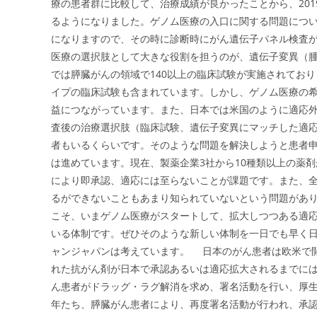
療の患者群に比較して、治療成績が良かったことから、20
るようになりました。ゲノム医療の入口に関する問題につい
になりますので、その時に診断時にがん遺伝子パネル検査
医療の選択肢として大きな役割を担うのが、遺伝子変異（
では膵臓がんの領域で140以上の臨床試験が実施されており
イプの臨床試験も含まれています。しかし、ゲノム医療の
益につながっています。また、日本では米国のように適応
査後の治療選択肢（臨床試験、遺伝子変異にマッチした適
者もいるくらいです。そのような問題を解決しようと患者
は進めています。現在、製薬企業3社から10種類以上の薬
により即承認、適応には至らないことが課題です。また、全
るができないこともあまり知られていないという問題があ
こそ、いまゲノム医療がスタートして、拡大しつつある適
いる体制です。ぜひそのような新しい体制を一日でも早く
ャンジャパンは考えています。 日本のがん患者は欧米で
れた抗がん剤が日本で承認あるいは適応拡大されるまでに
ん患者がドラッグ・ラグ解消を求め、署名活動を行い、厚生
年たち、膵臓がん患者により、再度署名活動が行われ、承