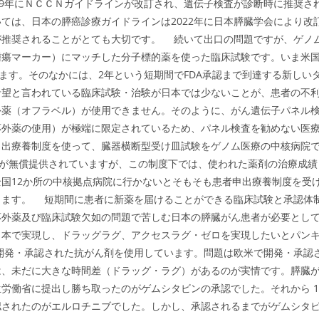
19年にＮＣＣＮガイドラインが改訂され、遺伝子検査が診断時に推奨さ
ては、日本の膵癌診療ガイドラインは2022年に日本膵臓学会により改
が推奨されることがとても大切です。 続いて出口の問題ですが、ゲノ
腫瘍マーカー）にマッチした分子標的薬を使った臨床試験です。いま米
ます。そのなかには、2年という短期間でFDA承認まで到達する新しい
希望と言われている臨床試験・治験が日本では少ないことが、患者の不
外薬（オフラベル）が使用できません。そのように、がん遺伝子パネル
応外薬の使用）が極端に限定されているため、パネル検査を勧めない医
申出療養制度を使って、臓器横断型受け皿試験をゲノム医療の中核病院
剤が無償提供されていますが、この制度下では、使われた薬剤の治療成績
国12か所の中核拠点病院に行かないとそもそも患者申出療養制度を受
ります。 短期間に患者に新薬を届けることができる臨床試験と承認体
応外薬及び臨床試験欠如の問題で苦しむ日本の膵臓がん患者が必要とし
日本で実現し、ドラッグラグ、アクセスラグ・ゼロを実現したいとパン
開発・承認された抗がん剤を使用しています。問題は欧米で開発・承認
は、未だに大きな時間差（ドラッグ・ラグ）があるのが実情です。膵臓
労働省に提出し勝ち取ったのがゲムシタビンの承認でした。それから 1
認されたのがエルロチニブでした。しかし、承認されるまでがゲムシタ