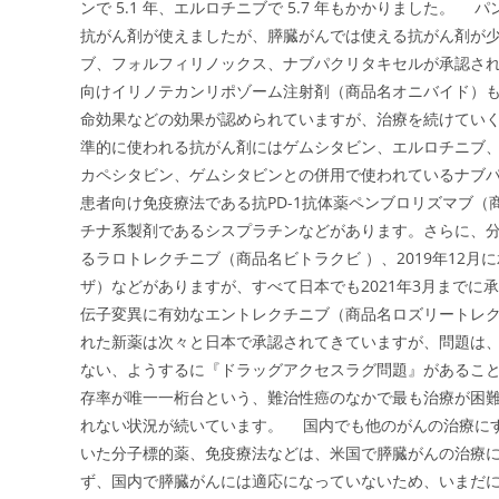
ンで 5.1 年、エルロチニブで 5.7 年もかかりました。
抗がん剤が使えましたが、膵臓がんでは使える抗がん剤が少
ブ、フォルフィリノックス、ナブパクリタキセルが承認されま
向けイリノテカンリポゾーム注射剤（商品名オニバイド）も
命効果などの効果が認められていますが、治療を続けてい
準的に使われる抗がん剤にはゲムシタビン、エルロチニブ
カペシタビン、ゲムシタビンとの併用で使われているナブパク
患者向け免疫療法である抗PD-1抗体薬ペンブロリズマブ
チナ系製剤であるシスプラチンなどがあります。さらに、分子
るラロトレクチニブ（商品名ビトラクビ ）、2019年12
ザ）などがありますが、すべて日本でも2021年3月までに承
伝子変異に有効なエントレクチニブ（商品名ロズリートレク）
れた新薬は次々と日本で承認されてきていますが、問題は
ない、ようするに『ドラッグアクセスラグ問題』があることで
存率が唯一一桁台という、難治性癌のなかで最も治療が困
れない状況が続いています。 国内でも他のがんの治療に
いた分子標的薬、免疫療法などは、米国で膵臓がんの治療
ず、国内で膵臓がんには適応になっていないため、いまだ