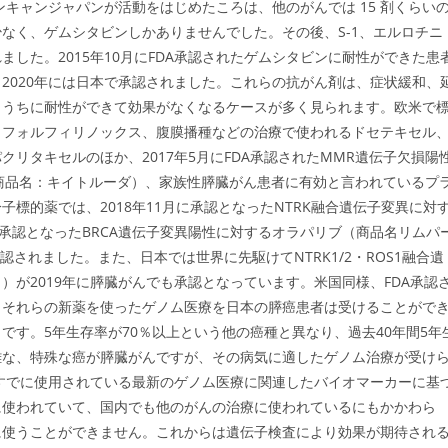
 パンキャンジャパンが活動をはじめたころは、他のがんでは 15 剤くらい
なく、ゲムシタビンしかありませんでした。その後、S-1、エルロチニ
した。2015年10月にFDA承認されたゲムシタビンに耐性ができた患
2020年には日本で承認されました。これらの抗がん剤は、症状緩和、
くうちに耐性ができて効果がなくなるケースが多く見られます。欧米で
、フォルフィリノックス、腹膜播種などの治療で使われるドセテキセル
リタキセルのほか、2017年5月にFDA承認されたMMR遺伝子欠損陽
（商品名：キイトルーダ）、家族性膵臓がん患者に有効と言われているプ
標的薬では、2018年11月に承認となったNTRK融合遺伝子変異に対
月に承認となったBRCA遺伝子変異陽性に対するオラパリブ（商品名リムパ
認されました。また、日本では世界に先駆けてNTRK1/2・ROS1融合遺
が2019年に膵臓がんでも承認となっています。米国同様、FDA承認
、それらの新薬を使ったゲノム医療を日本の膵癌患者は受けることがで
す。5年生存率が70％以上という他の癌種と異なり、過去40年間5年
難な、特殊な癌が膵臓がんですが、その病気に適したゲノム治療が受け
すでに使用されている最新のゲノム医療に関連したバイオマーカーに基
に使われていて、国内でも他のがんの治療に使われているにもかかわら
に使うことができません。これからは遺伝子検査により効果が期待され