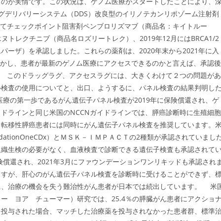
るのが実情です。この状況は、ゲノム医療がスタートしたことにより、
ラッグデリバリーシステム（DDS）改良型のイリノテカンリポゾーム注射剤
じめてチェックポイント阻害剤ペンブロリズマブ（商品名：キイトルー
ヌトレクチニブ（商品名ロズリートレク）、2019年12月にはBRCA1/2
ーザ）を承認しました。これらの薬剤は、2020年末から2021年に入
しかし、患者が最新のゲノム医療にアクセスできるのかと言えば、承認後
。 このドラッグラグ、アクセスラグには、大きくわけて２つの問題があ
ル検査の使用についてと、出口、ようするに、パネル検査の結果判明し
療の第一歩であるがん遺伝子パネル検査が2019年に保険償還され、ゲ
ドラインと同じ米国のNCCNガイドラインでは、膵癌診断時に生殖細胞
、転移性膵癌患者には同時にがん遺伝子パネル検査を推奨しています。
ationOneCDx）とＭＳＫ－ＩＭＰＡＣＴの2種類が承認されていまし
組織生検の必要がなく、血液検査で診断できる遺伝子検査も承認されて
険償還され、2021年3月にファウンデーションワンリキッドも承認され
ますが、肝心のがん遺伝子パネル検査を診断時に受けることができず、
に、治療の機会を失う難治性がん患者が日本では続出しています。 米
ー ヨア チューマー）研究では、25.4％の膵臓がん患者にアクショ
を投与された場合、マッチした治療薬を投与されなかった患者群、標準