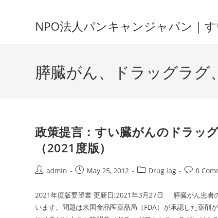
Skip
to
NPO法人パンキャンジャパン｜
content
膵臓がん、ドラッグラグ
政策提言：すい臓がんのドラッ
（2021度版）
Post
Post
Post
Post
admin
May 25, 2012
Drug lag
0 Com
author:
published:
category:
comments
2021年度版要望書 更新日:2021年3月27日 膵臓が
います。問題は米国食品医薬品局（FDA）が承認した薬剤