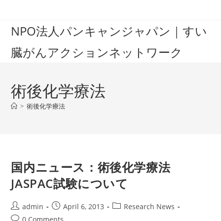
Skip
to
NPO法人パンキャンジャパン｜すい
content
臓がんアクションネットワーク
術後化学療法
>
術後化学療法
国内ニュース：術後化学療法
JASPAC試験について
Post
Post
Post
admin
April 6, 2013
Research News
author:
published:
category:
Post
0 Comments