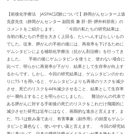
comments:
【術後化学療法 JASPAC試験について】静岡がんセンター上坂
克彦先生（静岡がんセンター 副院長 兼 肝･胆･膵外科部長）の
コメントをご紹介します。 「今回の私たちの研究結果は、
当初の私たちの予想を大きく上回る、たいへんすばらしいもの
でした。従来、膵がんの手術の後には、再発率を下げるために
ゲムシタビンによる補助化学療法（抗がん剤治療）を行ってき
ました。 手術の後にゲムシタビンを使うと、使わない場合に
比べて、明らかに再発率が下がり、結果として生存率が向上す
るからです。しかし、今回の研究結果は、ゲムシタビンのかわ
りにTS-1を用いると、ゲムシタビンよりも再発のリスクを減少
させ、死亡のリスクを44%減少させること、結果として生存率
が一層向上することを明らかにしました。 難治がんの代表で
ある膵がんに対する手術後の死亡のリスクをこれだけ飛躍的に
減少させた研究は近年にはなく、画期的な進歩と言えます。ま
た、TS-1は飲み薬であり、有害事象（副作用）の頻度もゲムシ
タビンと遜色なく、使いやすい薬と言えます。 今回の研究結
果に基づいて、日本の膵癌診療ガイドラインが書き換わること