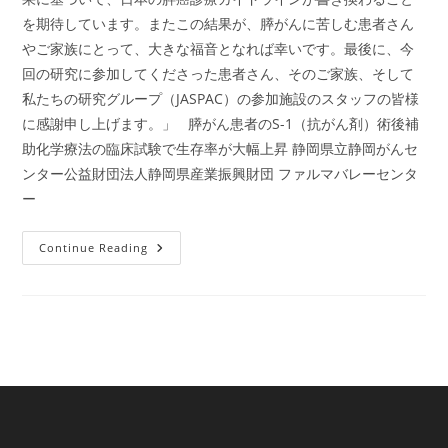
を期待しています。またこの結果が、膵がんに苦しむ患者さん
やご家族にとって、大きな福音となれば幸いです。最後に、今
回の研究に参加してくださった患者さん、そのご家族、そして
私たちの研究グループ（JASPAC）の参加施設のスタッフの皆様
に感謝申し上げます。」 膵がん患者のS-1（抗がん剤）術後補
助化学療法の臨床試験で生存率が大幅上昇 静岡県立静岡がんセ
ンター公益財団法人静岡県産業振興財団 ファルマバレーセンタ
ー
国
Continue Reading
内
ニ
ュ
ー
ス：
術
後
化
学
療
法
JASPAC
試
験