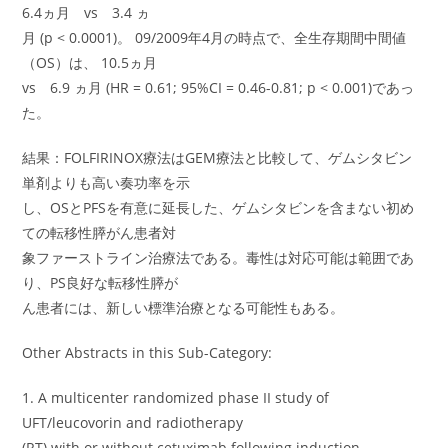
6.4ヵ月 vs 3.4 ヵ
月 (p < 0.0001)。 09/2009年4月の時点で、全生存期間中間値
（OS）は、 10.5ヵ月
vs 6.9 ヵ月 (HR = 0.61; 95%CI = 0.46-0.81; p < 0.001)であっ
た。
結果：FOLFIRINOX療法はGEM療法と比較して、ゲムシタビン
単剤よりも高い奏功率を示
し、OSとPFSを有意に延長した、ゲムシタビンを含まない初め
ての転移性膵がん患者対
象ファーストライン治療法である。毒性は対応可能は範囲であ
り、PS良好な転移性膵が
ん患者には、新しい標準治療となる可能性もある。
Other Abstracts in this Sub-Category:
1. A multicenter randomized phase II study of
UFT/leucovorin and radiotherapy
(RT) with or without cetuximab following induction