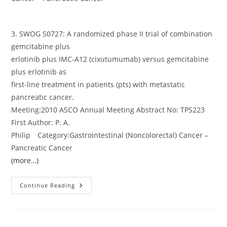
3. SWOG S0727: A randomized phase II trial of combination
gemcitabine plus
erlotinib plus IMC-A12 (cixutumumab) versus gemcitabine
plus erlotinib as
first-line treatment in patients (pts) with metastatic
pancreatic cancer.
Meeting:2010 ASCO Annual Meeting Abstract No: TPS223
First Author: P. A.
Philip Category:Gastrointestinal (Noncolorectal) Cancer –
Pancreatic Cancer
(more…)
ASCO:
Continue Reading
転
移
性
膵
が