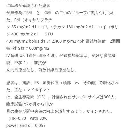
に転移が確認された患者
が無作為にF群 と G群 の二つのグループに割り付けられ
た。F群（オキサリプラチ
ン 85 mg/m2 d1 + イリノテカン 180 mg/m2 d1 + ロイコボリ
ン 400 mg/m2 d1 ５FU
400 mg/m2 bolus d1 と 2,400 mg/m2 46h 継続静注射 2週間
毎) 対 G群 (1000mg/m2
IV 毎週 x7, 1週休, 3回/４週)。登録参加基準は、良好な臓器機
能、PS(0-1）、前抗が
ん剤治療歴なし、前放射線治療歴なし。
患者は、施設、PS、原発位置（頭部 vs その他）で層化され
た。主なエンドポイント
は、全生存期間（OS）。計画されたサンプルサイズは360人。
臨床試験は7か月から10か
月の生存期間中央値の向上を識別するようデザインされた。
（HR=0.70 with 80%
power and α = 0.05）