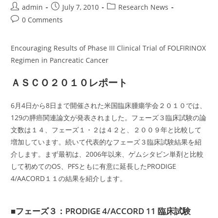
Post
Post
Post
admin
July 7, 2010
Research News
author:
published:
category:
Post
0 Comments
comments:
Encouraging Results of Phase III Clinical Trial of FOLFIRINOX
Regimen in Pancreatic Cancer
ＡＳＣＯ２０１０レポート
6月4日から8日まで開催された米国臨床腫瘍学会２０１０では、
129の膵癌関連論文が発表されました。フェーズ３臨床試験の論
文数は１４、フェーズ１・２は４２と、２００９年と比較して
増加しています。続いて代表的なフェーズ３臨床試験結果を紹
介します。まず最初は、2006年以来、ゲムシタビン単剤と比較
して初めてのOS、PFSともに有意に延長したPRODIGE
4/AACORD１１の結果を紹介します。
■フェーズ３：PRODIGE 4/ACCORD 11 臨床試験