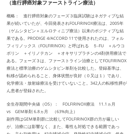
（進行膵癌対象ファーストライン療法）
概略： 進行膵癌対象のフェーズ３臨床試験はネガティブな結
果が続いていたが、今回発表されFOLFIRINOX療法は、2005年
（ゲムシタビン＋エルロティニブ療法）以来のポジティブな結
果である。PRODIGE 4/ACCORD 11で使用されたのは、フォル
フィリノックス（FOLFIRINOX）と呼ばれる ５-FU ＋ルウコ
ボリン ＋イリノテカン ＋オキサリプラチンの4剤併用療法で
ある。フェーズ３は、ファーストライン治療としてFOLFIRINOX
療法と標準治療のゲムシタビン単剤を比較した。登録基準は、
転移が認められること、身体状態が良好（０又は１）であり、
化学療法・放射線療法を受けていないこと。342人の転移性膵が
ん患者が登録された。
全生存期間中央値（OS）： FOLFIRINOX療法 11.1ヵ月
vs GEM単剤 6.8ヵ月 （63%向上）
副作用はGEM単剤群に比較してFOLFIRINOX群の方が厳しい
が、治療には影響なく、また、毒性も対処できる範囲であっ
た。主な副作用は、好中球減少症、発熱性好中球減少症、低血