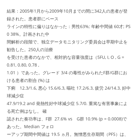
結果：2005年1月から2009年10月までの間に342人の患者が登
録された。患者群にベース
ラインの特性に偏りはなかった：男性63%; 年齢中間値 60才; PS
0 38%。計画された中
間解析の段階で、独立データモニタリング委員会は早期中止を
勧告した。250人の治療
を受けた患者のなかで、相対的な容量強度は（5FU, I, O , G =
0.81, 0.80, 0.78 ,
1.01 ）であった。グレード 3/4 の毒性がみられたF群/G群にお
ける患者の割合 (%) は
下痢 12.3/1.6, 悪心 15.6/6.3, 嘔吐 17.2/6.3, 疲労 24/14.3, 好中
球減少症
47.9/19.2 and 発熱性好中球減少症 5.7/0. 重篤な有害事象によ
る死亡例はなし。 確
認された奏功率は、F群 27.6% vs G群 10.9% (p = 0.0008)で
あった。Median フォロ
ーアップ期間中間値は 19.5 ヵ月。無憎悪生存期間（PFS）は、