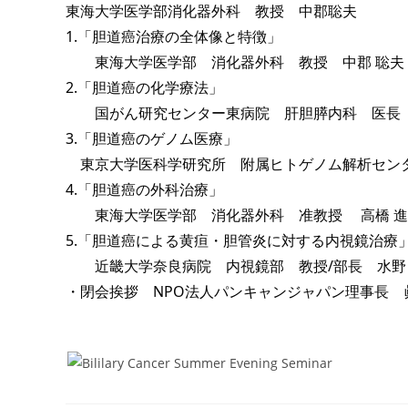
東海大学医学部消化器外科 教授 中郡聡夫
1.「胆道癌治療の全体像と特徴」
東海大学医学部 消化器外科 教授 中郡 聡夫
2.「胆道癌の化学療法」
国がん研究センター東病院 肝胆膵内科 医長 
3.「胆道癌のゲノム医療」
東京大学医科学研究所 附属ヒトゲノム解析センタ
4.「胆道癌の外科治療」
東海大学医学部 消化器外科 准教授 高橋 進
5.「胆道癌による黄疸・胆管炎に対する内視鏡治療
近畿大学奈良病院 内視鏡部 教授/部長 水野
・閉会挨拶 NPO法人パンキャンジャパン理事長 