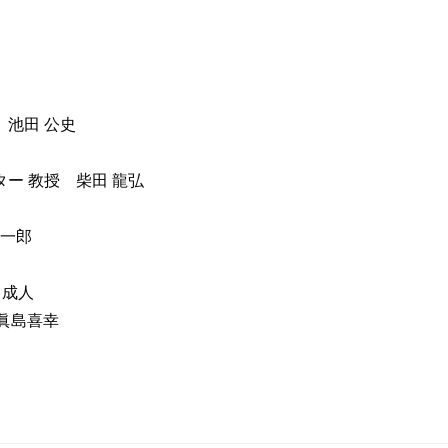
池田 公史
ー 教授 柴田 龍弘
一郎
」
 成人
眞島喜幸