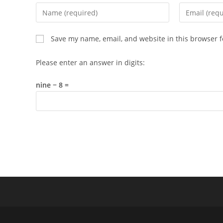
Enter
Enter
your
your
name
email
Save my name, email, and website in this browser f
or
address
username
to
Please enter an answer in digits:
to
comment
comment
nine − 8 =