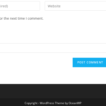
Enter
your
website
or the next time I comment.
URL
(optional)
Copyright - WordPress Theme by OceanWP