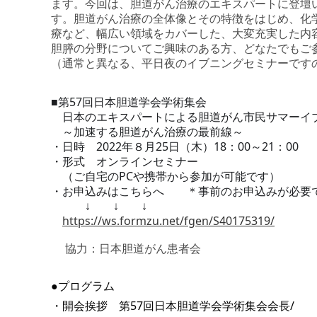
ます。今回は、胆道がん治療のエキスパートに登壇
す。胆道がん治療の全体像とその特徴をはじめ、化
療など、幅広い領域をカバーした、大変充実した内
胆膵の分野についてご興味のある方、どなたでもご
（通常と異なる、平日夜のイブニングセミナーです
■第57回日本胆道学会学術集会
日本のエキスパートによる胆道がん市民サマーイ
～加速する胆道がん治療の最前線～
・日時 2022年８月25日（木）18：00～21：00
・形式 オンラインセミナー
（ご自宅のPCや携帯から参加が可能です）
・お申込みはこちらへ ＊事前のお申込みが必要
↓ ↓ ↓
https://ws.formzu.net/fgen/S40175319/
協力：日本胆道がん患者会
●プログラム
・開会挨拶 第57回日本胆道学会学術集会会長/