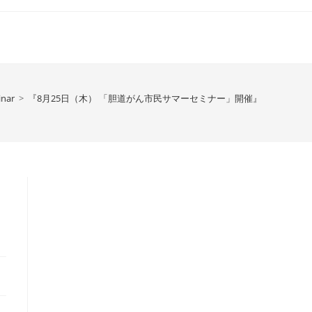
nar
>
『8月25日（木） 「胆道がん市民サマーセミナー」開催』