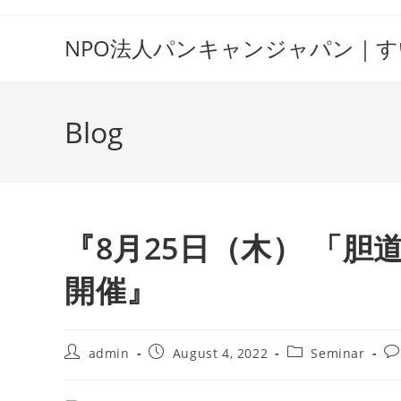
Skip
to
NPO法人パンキャンジャパン｜
content
Blog
『8月25日（木） 「
開催』
Post
Post
Post
Po
admin
August 4, 2022
Seminar
author:
published:
category:
co