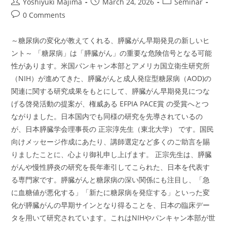
Post
Post
Post
Yoshiyuki Majima
March 24, 2026
Seminar
author:
published:
category:
Post
0 Comments
comments:
～糖尿病の変化が教えてくれる、膵臓がん早期発見の新しいヒ
ント～ 「糖尿病」は「膵臓がん」の重要な危険信号となる可能
性があります。米国パンキャン本部とアメリカ国立衛生研究所
（NIH）が進めてきた、膵臓がんと成人発症型糖尿病（AOD)の
関連に関する研究成果をもとにして、膵臓がん早期発見につな
げる啓発活動の提案が、権威ある EFPIA PACE賞 の受賞へとつ
ながりました。日本国内でも同様の研究を先導されているの
が、日本膵臓学会理事長の 正宗淳先生（東北大学） です。国民
向けメッセージ作成にあたり、講師選定など多くのご助言を賜
りましたことに、心より御礼申し上げます。 正宗先生は、膵臓
がんや慢性膵炎の研究を長年牽引してこられた、日本を代表す
る専門家です。膵臓がんと糖尿病の深い関係にも注目し、「急
に血糖値が悪化する」「新たに糖尿病を発症する」といった変
化が膵臓がんの早期サインとなり得ることを、日本の臨床デー
タを用いて研究されています。これはNIHやパンキャン本部が世