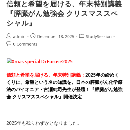
56
信頼と希望を届ける、年末特別講義
回
日
『膵臓がん勉強会 クリスマススペ
本
膵
シャル』
臓
学
会
大
Post
Post
Post
admin
December 18, 2025
StudySession
会
市
author:
published:
category:
Post
0 Comments
民
公
comments:
開
講
座
信頼と希望を届ける、年末特別講義：
2025年の締めく
くりに、希望という名の知識を。日本の膵臓がん化学療
法のパイオニア・古瀬純司先生が登壇！『膵臓がん勉強
会 クリスマススペシャル』開催決定
2025年も残りわずかとなりました。