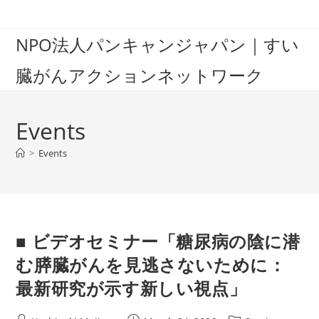
Skip
to
NPO法人パンキャンジャパン｜すい
content
臓がんアクションネットワーク
Events
>
Events
■ ビデオセミナー「糖尿病の陰に潜
む膵臓がんを見逃さないために：
最新研究が示す新しい視点」