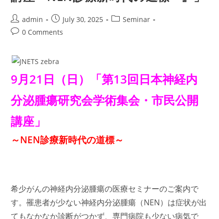
る、
年
Post
Post
Post
admin
July 30, 2025
Seminar
末
特
author:
published:
category:
Post
0 Comments
別
講
comments:
義
「古
瀬
純
司
9月21日（日）「第13回日本神経内
先
生
を
分泌腫瘍研究会学術集会・市民公開
お
迎
え
講座」
し
て
膵
～NEN診療新時代の道標～
臓
が
ん
勉
強
会
ク
希少がんの神経内分泌腫瘍の医療セミナーのご案内で
リ
ス
す。罹患者が少ない神経内分泌腫瘍（NEN）は症状が出
マ
ス
てもなかなか診断がつかず、専門病院も少ない病気で
ス