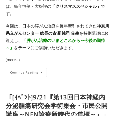
は、毎年恒例・大好評の
「クリスマススペシャル」
で
す。
今回は、日本の膵がん治療を長年牽引されてきた
神奈川
県立がんセンター 総長の古瀬 純司 先生
を特別講師にお
迎えし、「
膵がん治療のいまとこれから～今後の期待
～」
をテーマにご講演いただきます。
(more…)
12
Continue Reading
月
20
日
（土）
信
頼
「[ｲﾍﾞﾝﾄ]9/21『第13回日本神経内
と
希
分泌腫瘍研究会学術集会・市民公開
望
を
講座～NEN診療新時代の道標～』」
届
け