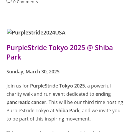
Post
0 Comments
ー
プ
comments:
ル
リ
ボ
ン
セ
ミ
ナ
ー
In
PurpleStride Tokyo 2025 @ Shiba
東
京
Park
2025」
－
ｵ
ﾝ
Sunday, March 30, 2025
ﾗ
ｲ
ﾝ・
Join us for
PurpleStride Tokyo 2025
参
, a powerful
加
charity walk and run event dedicated to
無
ending
料』
pancreatic cancer
. This will be our third time hosting
PurpleStride Tokyo at
Shiba Park
, and we invite you
to be part of this inspiring movement.