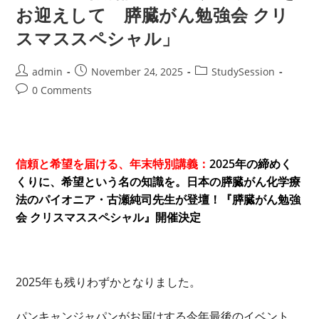
お迎えして 膵臓がん勉強会 クリ
特
別
講
スマススペシャル」
義
『膵
臓
が
Post
Post
Post
admin
November 24, 2025
StudySession
ん
author:
published:
category:
Post
勉
0 Comments
強
comments:
会
ク
リ
ス
マ
ス
信頼と希望を届ける、年末特別講義：
2025年の締めく
ス
ペ
くりに、希望という名の知識を。日本の膵臓がん化学療
シ
法のパイオニア・古瀬純司先生が登壇！『膵臓がん勉強
ャ
ル』
会 クリスマススペシャル』開催決定
2025年も残りわずかとなりました。
パンキャンジャパンがお届けする今年最後のイベント