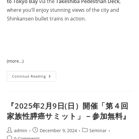
to Tokyo Bay
via the
Takeshiba Pedestrian Deck
,
where you’ll enjoy stunning views of the city and
Shinkansen bullet trains in action.
(more…)
On
Continue Reading
Your
Mark,
Get
Set,
Go！
Register
『2025年2月9日(日）開催「第４回
For
PurpleStrideTokyo
家族性膵癌サミット」－参加無料』
2025
＠
ShibaPark!
2025-
Post
Post
Post
admin
December 9, 2024
Seminar
3-
author:
published:
category:
30
Post
0 Comments