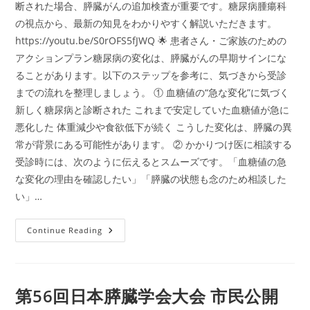
断された場合、膵臓がんの追加検査が重要です。糖尿病腫瘍科
の視点から、最新の知見をわかりやすく解説いただきます。
https://youtu.be/S0rOFS5fJWQ 🌟 患者さん・ご家族のための
アクションプラン糖尿病の変化は、膵臓がんの早期サインにな
ることがあります。以下のステップを参考に、気づきから受診
までの流れを整理しましょう。 ① 血糖値の“急な変化”に気づく
新しく糖尿病と診断された これまで安定していた血糖値が急に
悪化した 体重減少や食欲低下が続く こうした変化は、膵臓の異
常が背景にある可能性があります。 ② かかりつけ医に相談する
受診時には、次のように伝えるとスムーズです。「血糖値の急
な変化の理由を確認したい」「膵臓の状態も念のため相談した
い」…
■
Continue Reading
ビ
デ
オ
セ
ミ
ナ
第56回日本膵臓学会大会 市民公開
ー
「糖