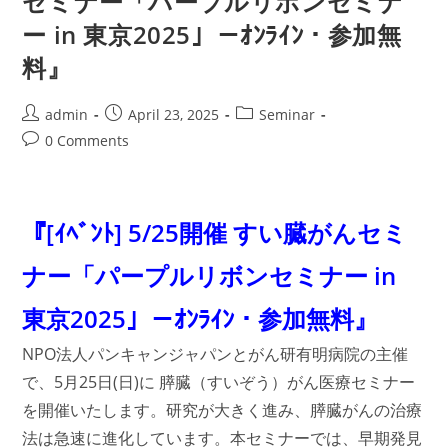
セミナー「パープルリボンセミナ
ニ
ー in 東京2025」－ｵﾝﾗｲﾝ・参加無
テ
ィ
オ
料』
ー
プ
ン
デ
Post
Post
Post
admin
April 23, 2025
Seminar
ー
author:
published:
category:
Post
2025
0 Comments
～
comments:
臨
床
試
験、
私
『[ｲﾍﾞﾝﾄ] 5/25開催 すい臓がんセミ
も
参
加
ナー「パープルリボンセミナー in
で
き
ま
東京2025」－ｵﾝﾗｲﾝ・参加無料』
す
か？
～」
NPO法人パンキャンジャパンとがん研有明病院の主催
で、5月25日(日)に
膵臓（すいぞう）がん医療セミナー
を開催いたします。研究が大きく進み、膵臓がんの治療
法は急速に進化しています。本セミナーでは、早期発見