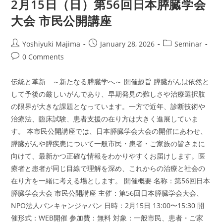
2月15日（日）第56回日本膵臓学会
学
会
大会 市民公開講座
大
会
市
民
Post
Post
Post
Yoshiyuki Majima
January 28, 2026
Seminar
公
author:
published:
category:
開
Post
0 Comments
講
comments:
座
伝統と革新 ～新たなる膵臓学へ～ 開催趣旨 膵臓がんは依然と
して予後の厳しいがんであり、早期発見の難しさや治療選択肢
の限界が大きな課題となっています。一方で近年、診断技術や
治療法、臨床試験、患者支援の在り方は大きく進展していま
す。 本市民公開講座では、日本膵臓学会大会の開催にあわせ、
膵臓がんや膵疾患について一般市民・患者・ご家族の皆さまに
向けて、最新かつ正確な情報をわかりやすくお届けします。医
療者と患者が同じ目線で理解を深め、これからの治療と社会の
在り方を一緒に考える場とします。 開催概要 名称：第56回日本
膵臓学会大会 市民公開講座 主催：第56回日本膵臓学会大会、
NPO法人パンキャンジャパン 日時：2月15日 13:00〜15:30 開
催形式：WEB開催 参加費：無料 対象：一般市民、患者・ご家