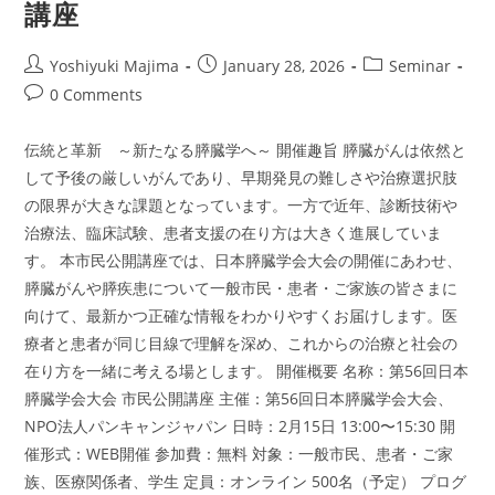
講座
尿
病
の
陰
Post
Post
Post
Yoshiyuki Majima
January 28, 2026
Seminar
に
author:
published:
category:
潜
Post
0 Comments
む
comments:
膵
臓
伝統と革新 ～新たなる膵臓学へ～ 開催趣旨 膵臓がんは依然と
が
ん
して予後の厳しいがんであり、早期発見の難しさや治療選択肢
を
見
の限界が大きな課題となっています。一方で近年、診断技術や
逃
さ
治療法、臨床試験、患者支援の在り方は大きく進展していま
な
い
す。 本市民公開講座では、日本膵臓学会大会の開催にあわせ、
た
膵臓がんや膵疾患について一般市民・患者・ご家族の皆さまに
め
に：
向けて、最新かつ正確な情報をわかりやすくお届けします。医
最
新
療者と患者が同じ目線で理解を深め、これからの治療と社会の
研
究
在り方を一緒に考える場とします。 開催概要 名称：第56回日本
が
膵臓学会大会 市民公開講座 主催：第56回日本膵臓学会大会、
示
す
NPO法人パンキャンジャパン 日時：2月15日 13:00〜15:30 開
新
し
催形式：WEB開催 参加費：無料 対象：一般市民、患者・ご家
い
視
族、医療関係者、学生 定員：オンライン 500名（予定） プログ
点」