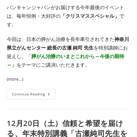
パンキャンジャパンがお届けする今年最後のイベント
は、毎年恒例・大好評の
「クリスマススペシャル」
で
す。
今回は、日本の膵がん治療を長年牽引されてきた
神奈川
県立がんセンター 総長の古瀬 純司 先生
を特別講師にお
迎えし、「
膵がん治療のいまとこれから～今後の期待
～」
をテーマにご講演いただきます。
(more…)
信
Continue Reading
頼
と
希
望
を
届
12月20日（土）信頼と希望を届け
け
る、
る、年末特別講義「古瀬純司先生を
年
末