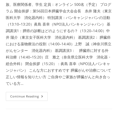
族、医療関係者、学生 定員：オンライン 500名（予定） プログ
ラム 開会挨拶：第56回日本膵臓学会大会会長 糸井 隆夫（東京
医科大学 消化器内科） 特別講演：パンキャンジャパンの活動
（13:10–13:20）眞島 喜幸（NPO法人パンキャンジャパン） 基
調講演1：膵癌の診断はどのようにするの？（13:20–14:00）中
井 陽介（東京女子医科大学 消化器内科） 基調講演2： 膵臓癌
における薬物療法の役割（14:00–14:40）上野 誠（神奈川県立
がんセンター 消化器内科） 基調講演3： 膵臓癌に対する外
科治療（14:40–15:20）庄 雅之（奈良県立医科大学 消化器・
総合外科） 閉会挨拶（15:20）：眞島 喜幸（NPO法人パンキャ
ンジャパン） こんな方におすすめです 膵臓がんや治療について
正しい情報を知りたい方 ご自身やご家族が膵臓がんと向き合っ
ている方…
2
Continue Reading
月
15
日
（日）
第