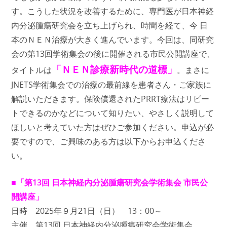
ペ
す。こうした状況を改善するために、専門医が日本神経
シ
ャ
内分泌腫瘍研究会を立ち上げられ、時間を経て、今 日
ル」
本のＮＥＮ治療が大きく進んでいます。今回は、同研究
会の第13回学術集会の後に開催される市民公開講座で、
「ＮＥＮ診療新時代の道標」
タイトルは
。まさに
JNETS学術集会での治療の最前線を患者さん・ご家族に
解説いただきます。
保険償還されたPRRT療法はリピー
トできるのかなどについて知りたい、
やさしく説明して
ほしいと考えていた方はぜひご参加ください。申込が必
要ですので、ご興味のある方は以下からお申込くださ
い。
■「第13回 日本神経内分泌腫瘍研究会学術集会 市民公
開講座」
日時 2025年９月21日（日） 13：00～
主催 第13回 日本神経内分泌腫瘍研究会学術集会、