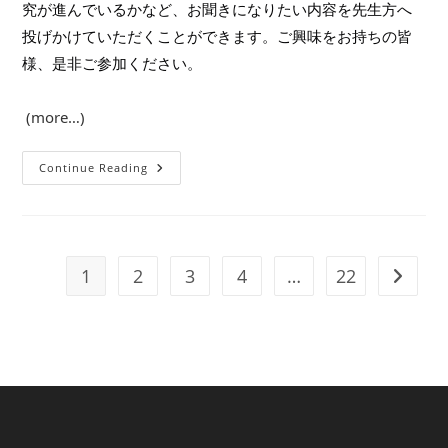
究が進んでいるかなど、お聞きになりたい内容を先生方へ
投げかけていただくことができます。ご興味をお持ちの皆
様、是非ご参加ください。
(more…)
『2025
Continue Reading
年
2
月
9
日
(日）
開
1
2
3
4
…
22
Go to t
催
「第
４
回
家
族
性
膵
癌
サ
ミ
ッ
ト」