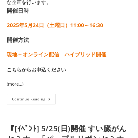
な企画を行います。
開催日時
2025年5月24日（土曜日）11:00～16:30
開催方法
現地＋オンライン配信 ハイブリッド開催
こちらからお申込ください
(more…)
5/24（土）
Continue Reading
開
催
「希
少
が
ん
『[ｲﾍﾞﾝﾄ] 5/25(日)開催 すい臓がん
コ
ミ
ュ