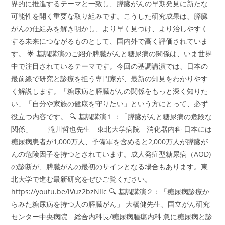
界的に推進するテーマと一致し、膵臓がんの早期発見に新たな
可能性を開く重要な取り組みです。こうした研究成果は、膵臓
がんの仕組みを解き明かし、より早く見つけ、より治しやすく
する未来につながるものとして、国内外で高く評価されていま
す。 🌟 基調講演のご紹介膵臓がんと糖尿病の関係は、いま世界
中で注目されているテーマです。今回の基調講演では、日本の
最前線で研究と診療を担う専門家が、最新の知見をわかりやす
く解説します。「糖尿病と膵臓がんの関係をもっと深く知りた
い」「自分や家族の健康を守りたい」という方にとって、必ず
役立つ内容です。 🔍 基調講演１：「膵臓がんと糖尿病の危険な
関係」 滝川哲也先生 東北大学病院 消化器内科 日本には
糖尿病患者が1,000万人、予備軍を含めると2,000万人が膵臓が
んの危険因子を持つとされています。成人発症型糖尿病（AOD)
の診断が、膵臓がんの最初のサインとなる場合もあります。東
北大学で進む最新研究をぜひご覧ください。
https://youtu.be/iVuz2bzNIic 🔍 基調講演２：「糖尿病診療か
らみた糖尿病を持つ人の膵臓がん」 大橋健先生、国立がん研究
センター中央病院 総合内科長/糖尿病腫瘍内科 急に糖尿病と診