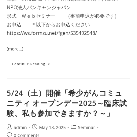
NPO法人パンキャンジャパン
形式 Ｗｅｂセミナー （事前申込が必要です）
お申込 ＊以下からお申込ください
https://ws.formzu.net/fgen/S35492548/
(more…)
「[ｲ
Continue Reading
ﾍﾞ
ﾝ
ﾄ]9/21『第
13
回
日
5/24（土）開催「希少がんコミュ
本
神
ニティ オープンデー2025～臨床試
経
内
験、私も参加できますか？～」
分
泌
腫
瘍
Post
Post
Post
admin
May 18, 2025
Seminar
研
究
author:
published:
category:
Post
0 Comments
会