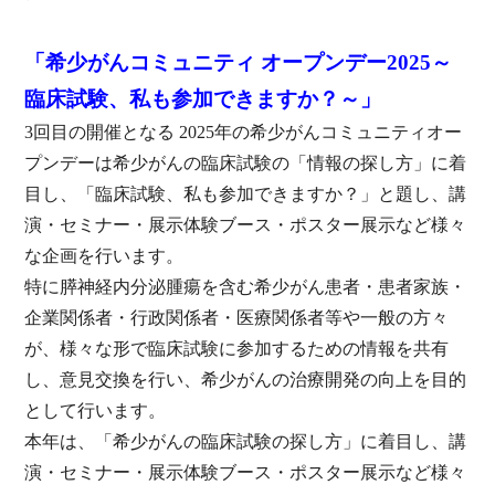
学
comments:
術
集
会・
「希少がんコミュニティ オープンデー2025～
市
民
臨床試験、私も参加できますか？～」
公
開
3回目の開催となる 2025年の希少がんコミュニティオー
講
座
プンデーは希少がんの臨床試験の「情報の探し方」に着
～
NEN
目し、「臨床試験、私も参加できますか？」と題し、講
診
療
演・セミナー・展示体験ブース・ポスター展示など様々
新
時
な企画を行います。
代
の
特に膵神経内分泌腫瘍を含む希少がん患者・患者家族・
道
標
企業関係者・行政関係者・医療関係者等や一般の方々
～』」
が、様々な形で臨床試験に参加するための情報を共有
し、意見交換を行い、希少がんの治療開発の向上を目的
として行います。
本年は、「希少がんの臨床試験の探し方」に着目し、講
演・セミナー・展示体験ブース・ポスター展示など様々