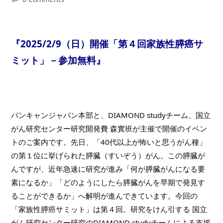
comments:
『2025/2/9（日）開催「第４回家族性膵癌サ
ミット」－参加無料』
パンキャンジャパン本部と、DIAMOND studyチーム、国立
がん研究センター研究開発費 森實班が主催で開催のイベン
トのご案内です。先日、「40代以上が怖いと思うがん種」
の第１位に挙げられた膵臓（すいぞう）がん。この膵臓が
んですが、近年急速に研究が進み「何が膵臓がんになる要
素になるか」「どのようにしたら膵臓がんを早期で発見す
ることができるか」へ解明が進んできています。今回の
「家族性膵癌サミット」は第４回。研究をけん引する 国立
がん研究センター研究のDIAMOND studyチームによる支援