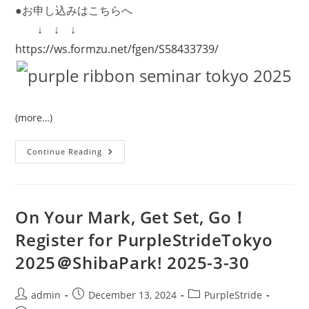
●お申し込みはこちらへ
↓ ↓ ↓
https://ws.formzu.net/fgen/S58433739/
(more…)
『[ｲ
Continue Reading
ﾍﾞ
ﾝ
ﾄ]
5/25(日)
開
催
On Your Mark, Get Set, Go！
す
い
Register for PurpleStrideTokyo
臓
が
2025＠ShibaPark! 2025-3-30
ん
セ
ミ
ナ
Post
Post
Post
admin
December 13, 2024
PurpleStride
ー
「パ
author:
published:
category: