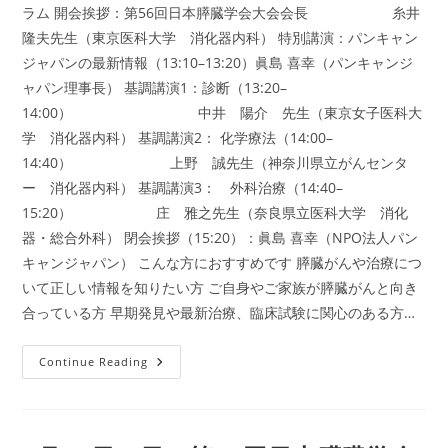
ラム 開会挨拶：第56回日本膵臓学会大会会長 糸井
隆夫先生（東京医科大学 消化器内科） 特別講演：パンキャン
ジャパンの最新情報（13:10–13:20）眞島 喜幸（パンキャンジ
ャパン理事長） 基調講演1：診断（13:20–
14:00） 中井 陽介 先生（東京女子医科大
学 消化器内科） 基調講演2： 化学療法（14:00–
14:40） 上野 誠先生（神奈川県立がんセンタ
ー 消化器内科） 基調講演3： 外科治療（14:40–
15:20） 庄 雅之先生（奈良県立医科大学 消化
器・総合外科） 閉会挨拶（15:20）：眞島 喜幸（NPO法人パン
キャンジャパン） こんな方におすすめです 膵臓がんや治療につ
いて正しい情報を知りたい方 ご自身やご家族が膵臓がんと向き
合っている方 早期発見や最新治療、臨床試験に関心のある方…
第
Continue Reading
56
回
日
本
膵
臓