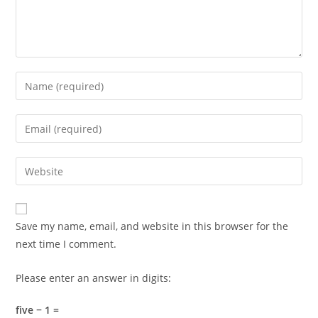
Enter
your
name
Enter
or
your
username
email
Enter
to
address
your
comment
to
website
comment
URL
Save my name, email, and website in this browser for the
(optional)
next time I comment.
Please enter an answer in digits:
five − 1 =