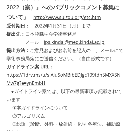
2022（案）』へのパブリックコメント募集に
ついて」
http://www.suizou.org/etc.htm
受付期日：
2022年1月31日（月）まで
提出先：
日本膵臓学会学術事務局
メール
jps.kindai@med.kindai.ac.jp
提出方法：
ご意見およびお名前を記入の上、メールにて
学術事務局宛にご送信ください。（自由形式です）
ガイドライン案 URL：
https://1drv.ms/u/s!AluSoMBfbEDJgc109tdh5MXXSN
Mw7g?e=ynEmbH
●ガイドライン案では、以下の最新事項が記載されて
います
①本ガイドラインについて
②アルゴリズム
③総論（診断、外科・放射線・化学 各療法、補助療