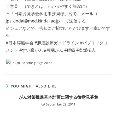
・意見 （できれば、わかりやすく簡潔に）
＊「日本膵臓学会学術事務局様」宛で、メール（
jps.kindai@med.kindai.ac.jp
）で送信する
※シェアなどで、告知にご協力いただけますと幸いです
※
#日本膵臓学会 #膵癌診療ガイドライン #パブリックコ
メント #すい臓がん #膵臓がん #膵癌 #奥坂拓志
YOU MIGHT ALSO LIKE
がん対策推進基本計画に関する御意見募集
September 29, 2011