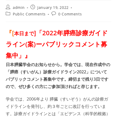
Post
Post
admin
January 19, 2022
author:
published:
Post
Post
Public Comments
0 Comments
category:
comments:
『[
]「2022年膵癌診療ガイド
本日まで
ライン(案)ーパブリックコメント募
集中」』
日本膵臓学会のお知らせから。学会では、現在作成中の
「膵癌（すいがん）診療ガイドライン2022」について
パブリックコメント募集中です。
締切まで残り3日です
ので、
ぜひ多くの方にご参加頂ければと存じます。
学会では、2006年より 膵臓（すいぞう）がんの診療ガ
イドラインを発刊し、約３年ごとに改訂を行っていま
す。診療ガイドラインとは「エビデンス（科学的根拠）