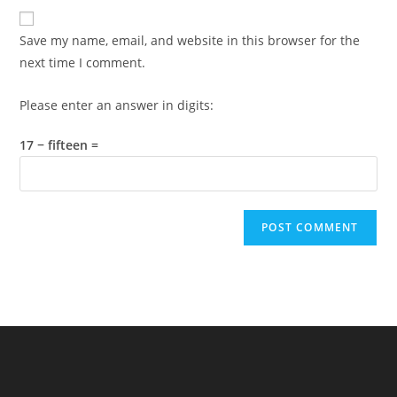
website
comment
URL
Save my name, email, and website in this browser for the
(optional)
next time I comment.
Please enter an answer in digits:
17 − fifteen =