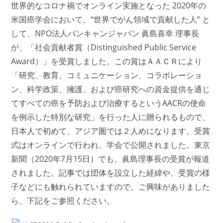
世界的なコロナ禍でオンライン実施となった 2020年の
米国癌学会において、“世界でがん領域で貢献した人” と
して、NPO法人パンキャンジャパン 眞島喜幸 理事長
が、「社会貢献者賞（Distinguished Public Service
Award）」を受賞しました。この賞はＡＡＣＲにより
「研究、教育、コミュニケーション、コラボレーショ
ン、科学政策、擁護、および癌研究への資金提供を通じ
てすべての癌を予防および治療するというAACRの使命
を例示した特別な研究」を行った人に贈られるもので、
日本人で初めて、アジア圏では２人めになります。受賞
式はオンラインで行われ、学会で公開されました。
東京
新聞（2020年7月15日）でも、眞島理事長の受賞が報道
されました。記事では団体を設立した経緯や、受賞の様
子などにも触れられていますので、ご興味がありました
ら、下記をご参照ください。