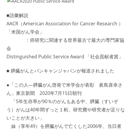
■語彙解説
AACR（American Association for Cancer Research ）
「米国がん学会」
：癌研究に関連する世界最古で最大の専門家協
会
Distinguished Public Service Award 「社会貢献者賞」
■ 膵臓がんとパンキャンジャパンが報道されました
●「この人―膵臓がん啓発で米学会が表彰 眞島喜幸さ
ん」東京新聞 2020年7月15日朝刊
「5年生存率が90％のがんもある中、膵臓（すいぞ
う）がんは40年間ずっと１桁。研究費や研究者が足りな
いことが大きい」
妹（享年49）を膵臓がんで亡くした2006年、当日者