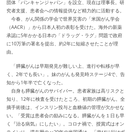
団体「パンキャンジャパン」を設立、現在は理事長。研
究者支援、患者会への情報提供など精力的に活動する。
今春、がん関係の学会で世界災害の「米国がん学会
（AACR）」から日本人初の表彰を受けた。海外の新薬
承認に5年かかる日本の「ドラッグ・ラグ」問題で政府
に10万筆の署名を提出、約2年に短縮させたことが理
由。
「膵臓がんは早期発見が難しい上、進行や転移が早
く、2年でも長い」。妹のがんも発見時ステージ4で、告
知から1年半で亡くなった。
自身も膵臓がんのサバイバー。患者家族は高リスクと
知り、12年に検査を受けたところ、初期の膵臓がん。全
摘手術後は、インスリン投与と血糖値の管理が欠かせな
い。「受賞は患者会の励みになる。膵臓がんを１日も早
く『治る病気』にしたい」。コロナ禍で、授賞式はオン