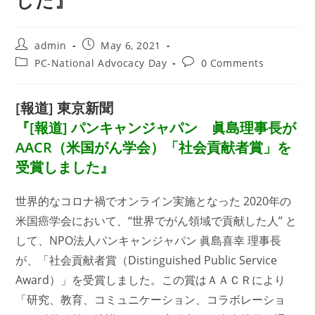
した』
Post
Post
admin
May 6, 2021
author:
published:
Post
Post
PC-National Advocacy Day
0 Comments
category:
comments:
[報道] 東京新聞
『[報道] パンキャンジャパン 眞島理事長が
AACR（米国がん学会）「社会貢献者賞」を
受賞しました』
世界的なコロナ禍でオンライン実施となった 2020年の
米国癌学会において、“世界でがん領域で貢献した人” と
して、NPO法人パンキャンジャパン 眞島喜幸 理事長
が、「社会貢献者賞（Distinguished Public Service
Award）」を受賞しました。この賞はＡＡＣＲにより
「研究、教育、コミュニケーション、コラボレーショ