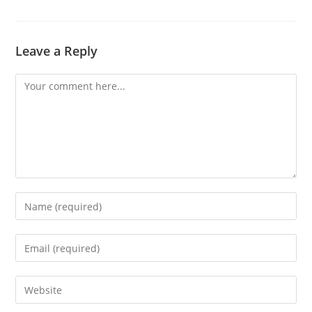
Leave a Reply
Comment
Enter
your
name
Enter
or
your
username
email
Enter
to
address
your
comment
to