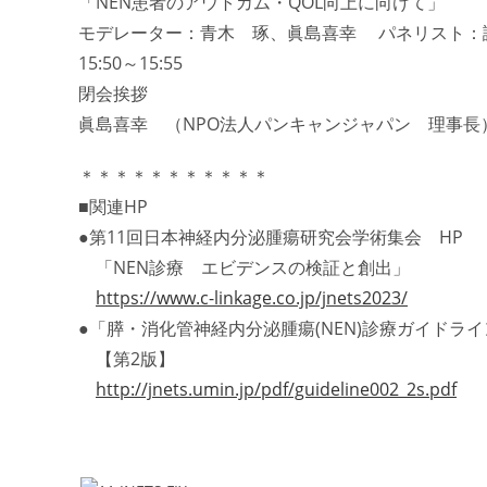
「NEN患者のアウトカム・QOL向上に向けて」
モデレーター：青木 琢、眞島喜幸 パネリスト：
15:50～15:55
閉会挨拶
眞島喜幸 （NPO法人パンキャンジャパン 理事長
＊＊＊＊＊＊＊＊＊＊＊
■関連HP
●第11回日本神経内分泌腫瘍研究会学術集会 HP
「NEN診療 エビデンスの検証と創出」
https://www.c-linkage.co.jp/jnets2023/
●「膵・消化管神経内分泌腫瘍(NEN)診療ガイドライン
【第2版】
http://jnets.umin.jp/pdf/guideline002_2s.pdf