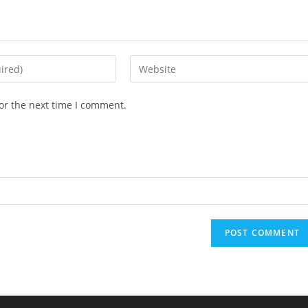
Enter
your
website
or the next time I comment.
URL
(optional)