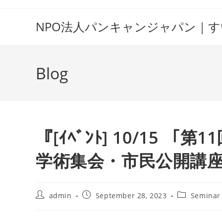
Skip
to
NPO法人パンキャンジャパン｜
content
Blog
『[ｲﾍﾞﾝﾄ] 10/15
学術集会・市民公開講座
Post
Post
Post
admin
September 28, 2023
Seminar
author:
published:
category: