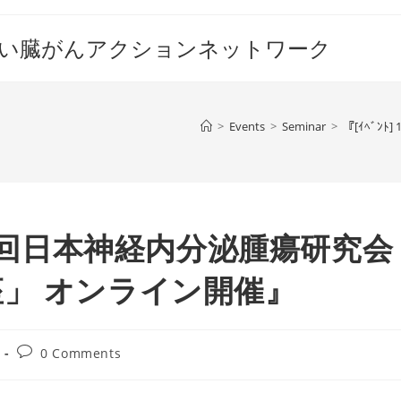
すい臓がんアクションネットワーク
>
Events
>
Seminar
>
『[ｲﾍﾞﾝ
 「第11回日本神経内分泌腫瘍研究会
」 オンライン開催』
Post
0 Comments
comments: