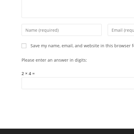
Enter
Enter
your
your
name
email
Save my name, email, and website in this browser f
or
address
username
to
Please enter an answer in digits:
to
comment
comment
2 × 4 =