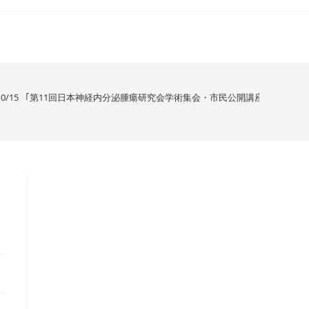
ﾄ] 10/15 「第11回日本神経内分泌腫瘍研究会学術集会・市民公開講座」 オン