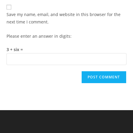
to
website
comment
URL
Save my name, email, and website in this browser for the
(optional)
next time I comment.
Please enter an answer in digits:
3 + six =