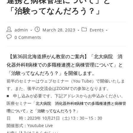
連携と病棟管理について」と
「治験ってなんだろう？」
Post
Post
Post
admin
March 28, 2023
Events
author:
published:
category:
Post
0 Comments
comments:
【第36回北海道膵がん教室のご案内】「北大病院 消
化器外科Ⅱ病棟での多職種連携と病棟管理について」と
「治験ってなんだろう？」を開催します。
前半のセミナーはウェブセミナー（You Tube）で開催いたしま
す。また、後半の交流会はZOOMでの参加となります。
■ 申し込みが必要です。下記アドレスからお申込みください。
医療セミナー「
北大病院 消化器外科Ⅱ病棟での多職種連携と病棟管
」
理について」と「治験ってなんだろう？
日 時：2023年 10月21日（土) 13：30～15：30
開催形式：Youtube Live
お申し込みはこちらから↓↓↓