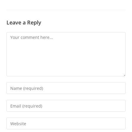
Leave a Reply
Comment
Enter
your
name
Enter
or
your
username
email
Enter
to
address
your
comment