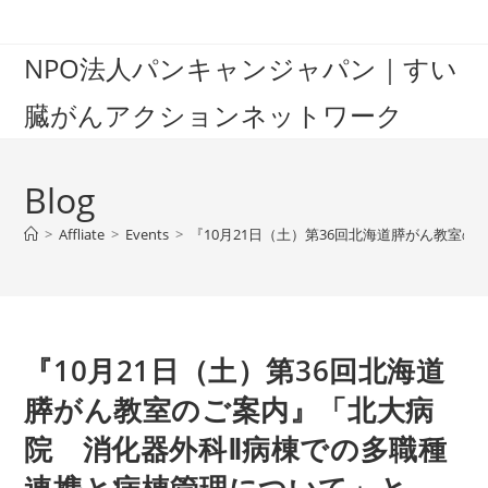
Skip
to
NPO法人パンキャンジャパン｜すい
content
臓がんアクションネットワーク
Blog
>
Affliate
>
Events
>
『10月21日（土）第36回北海道膵がん教室
『10月21日（土）第36回北海道
膵がん教室のご案内』「北大病
院 消化器外科Ⅱ病棟での多職種