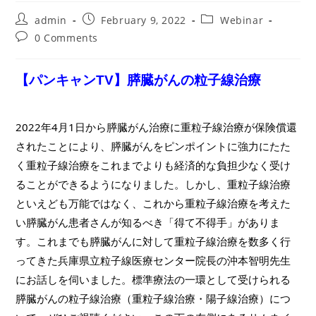
Post
Post
Post
admin
February 9, 2022
Webinar
author:
published:
category:
Post
0 Comments
comments:
【パンキャンTV】膵臓がんの粒子線治療
2022年4月1日から膵臓がん治療に重粒子線治療が保険償還
されたことにより、膵臓がんをピンポイントに強力にたた
く重粒子線治療をこれまでよりも経済的な負担少なく受け
ることができるようになりました。しかし、重粒子線治療
といえども万能ではなく、これから重粒子線治療を考えた
い膵臓がん患者さんが知るべき「得て不得手」がありま
す。これまでも膵臓がんに対して重粒子線治療を数多く行
ってきた兵庫県立粒子線医療センター院長の沖本智明先生
にお話しを伺いました。標準療法の一環として受けられる
膵臓がんの粒子線治療（重粒子線治療・陽子線治療）につ