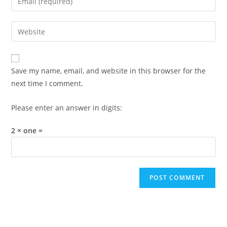
or
your
username
email
Enter
to
address
your
comment
to
website
comment
URL
Save my name, email, and website in this browser for the
(optional)
next time I comment.
Please enter an answer in digits:
2 × one =