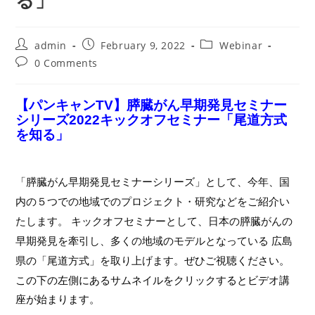
る」
Post
Post
Post
admin
February 9, 2022
Webinar
author:
published:
category:
Post
0 Comments
comments:
【パンキャンTV】膵臓がん早期発見セミナー
シリーズ2022キックオフセミナー「尾道方式
を知る」
「膵臓がん早期発見セミナーシリーズ」として、今年、国
内の５つでの地域でのプロジェクト・研究などをご紹介い
たします。 キックオフセミナーとして、日本の膵臓がんの
早期発見を牽引し、多くの地域のモデルとなっている 広島
ぜひご視聴ください。
県の「尾道方式」を取り上げます。
この下の左側にあるサムネイルをクリックするとビデオ講
座が始まります。