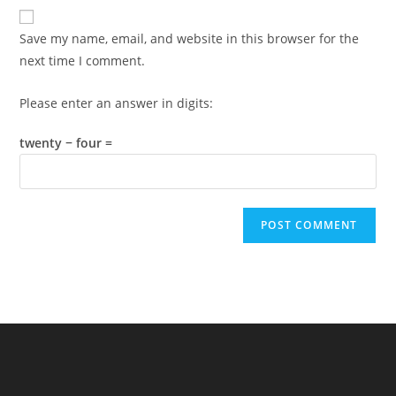
website
comment
URL
Save my name, email, and website in this browser for the
(optional)
next time I comment.
Please enter an answer in digits:
twenty − four =