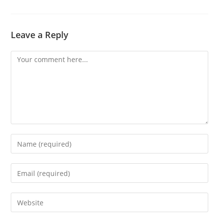
Leave a Reply
Comment
Enter
your
name
Enter
or
your
username
email
Enter
to
address
your
comment
to