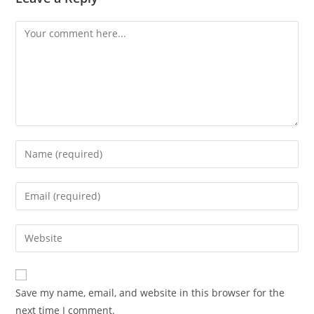
Comment
Enter
your
name
Enter
or
your
username
email
Enter
to
address
your
comment
to
website
comment
URL
Save my name, email, and website in this browser for the
(optional)
next time I comment.