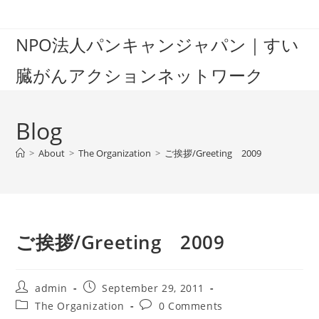
Skip
to
NPO法人パンキャンジャパン｜すい
content
臓がんアクションネットワーク
Blog
>
About
>
The Organization
>
ご挨拶/Greeting 2009
ご挨拶/Greeting 2009
Post
Post
admin
September 29, 2011
author:
published:
Post
Post
The Organization
0 Comments
category:
comments: