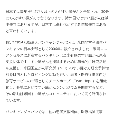
日本では毎年推計2万人以上の人がすい臓がんと告知され、30分
に1人がすい臓がんで亡くなります。諸外国ではすい臓がんは減
少傾向にありますが、日本では高齢化がすすみ増加傾向にある
と言われています。
特定非営利活動法人パンキャンジャパンは、米国非営利団体パ
ンキャンの日本支部として2006年に設立されました。米国ロス
アンゼルスに所在するパンキャンは全米有数のすい臓がん患者
支援団体です。すい臓がんを撲滅するために積極的に研究活動
を支援し、米国国立がん研究所（NCI）のすい臓がん研究予算増
額を目的としたロビィング活動を行い、患者・医療従事者向け
教育サービスの一環としてチームホープ（TeamHope）を組織
化し、各地においてすい臓がんシンポジウムを開催するなど、
その活動は米国すい臓がんコミュニティにおいて高く評価され
ています。
パンキャンジャパンでは、他の患者支援団体、医療福祉従事