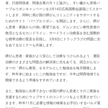
者、行政関係者、関連企業の方々と協力し、すい臓がん啓発パ
ープルリボンキャンペーンを3月14日広島国際会議場にてスター
トします。同時に我が国の膵がんコミュニティをサポートする
ためのサイト「パープルリボン」を開設します。さらに、膵が
ん患者・家族からの強い要望である、ゲムシタビン耐性患者の
救済となるセカンドライン、サードライン治療薬を含む国際的
な標準治療の普及を目指し、3月8日にドラッグラグの問題に光
をあてるセミナーも共催します。
膵がん患者・家族がより安心して治療をうけられるよう、通院
治療のさまざまな問題点の解決策に光をあてる、国立がんセン
ターの「膵がん教室」をモデルとした勉強会を毎月開催しま
す。昨年末に始まったこの勉強会ですが、今年は関西地域でも
開催できるよう準備をすすめていきます。
また、勉強会に出席できない全国の膵がん患者とそのご家族を
支援するためにウェブサイトのコンテンツをより充実させてい
きます。昨年11月に必要な情報の検索をお手伝いするパルズ電