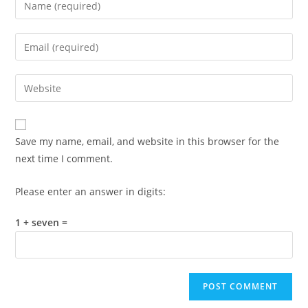
your
name
Enter
or
your
username
email
Enter
to
address
your
comment
to
website
comment
URL
Save my name, email, and website in this browser for the
(optional)
next time I comment.
Please enter an answer in digits:
1 + seven =