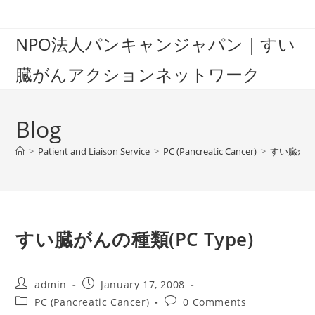
Skip
to
NPO法人パンキャンジャパン｜すい
content
臓がんアクションネットワーク
Blog
>
Patient and Liaison Service
>
PC (Pancreatic Cancer)
>
すい臓がんの
すい臓がんの種類(PC Type)
Post
Post
admin
January 17, 2008
author:
published:
Post
Post
PC (Pancreatic Cancer)
0 Comments
category:
comments: