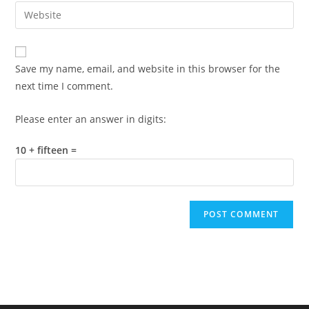
email
Enter
to
address
your
comment
to
website
comment
URL
Save my name, email, and website in this browser for the
(optional)
next time I comment.
Please enter an answer in digits:
10 + fifteen =