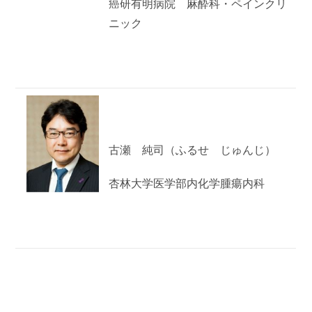
癌研有明病院 麻酔科・ペインクリ
ニック
古瀬 純司（ふるせ じゅんじ）
杏林大学医学部内化学腫瘍内科