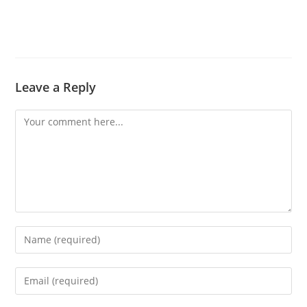
Leave a Reply
Comment
Enter
your
name
Enter
or
your
username