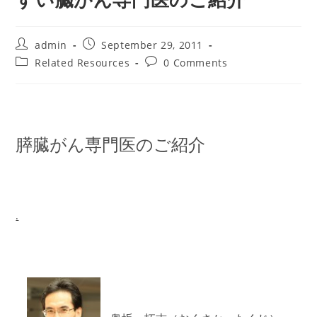
Post
Post
admin
September 29, 2011
author:
published:
Post
Post
Related Resources
0 Comments
category:
comments:
膵臓がん専門医のご紹介
.