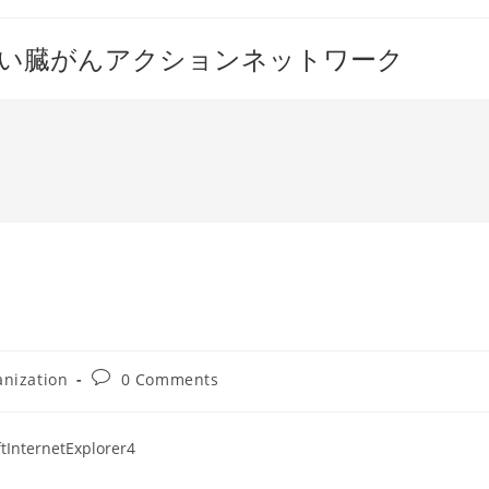
すい臓がんアクションネットワーク
Post
nization
0 Comments
comments:
ftInternetExplorer4