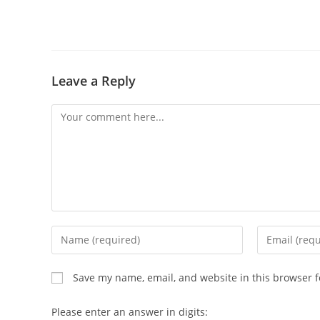
Leave a Reply
Comment
Enter
Enter
your
your
name
email
Save my name, email, and website in this browser f
or
address
username
to
Please enter an answer in digits: