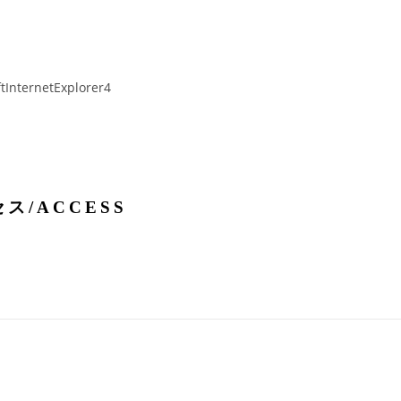
ftInternetExplorer4
セス
/ACCESS