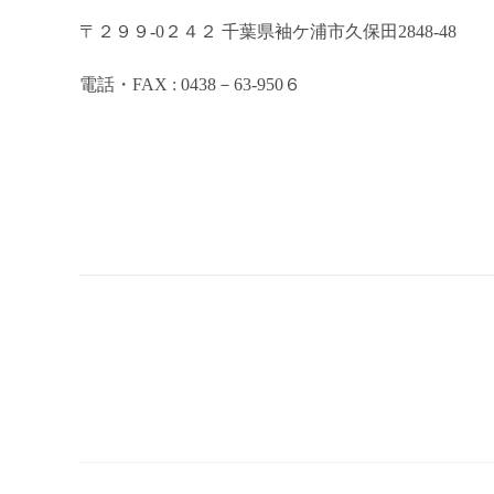
〒
２９９-0２４２
千葉県袖ケ浦市久保田
2848-48
電話・
FAX : 0438
－
63-950６