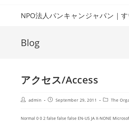
Skip
to
NPO法人パンキャンジャパン｜
content
Blog
アクセス/Access
Post
Post
Post
admin
September 29, 2011
The Orga
author:
published:
category:
Normal 0 0 2 false false false EN-US JA X-NONE Microso