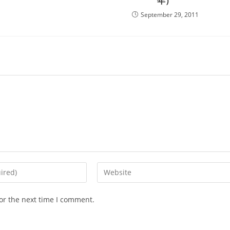
年）
September 29, 2011
Enter
your
website
or the next time I comment.
URL
(optional)