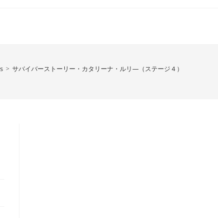
es
>
サバイバーストーリー・カタリーナ・ルリ―（ステージ４）