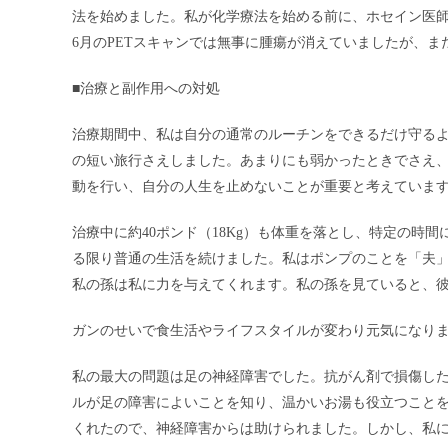
法を始めました。私が化学療法を始める前に、ホセイン医師は
6月のPETスキャンでは無事に腫瘍が消えていましたが、
■治療と副作用への対処
治療期間中、私は自分の通常のルーチンをできるだけ守る
の短い旅行さえしました。あまりにも弱かったときでさえ
動を行い、自分の人生を止めないことが重要と考えていま
治療中に約40ポンド（18Kg）も体重を落とし、特定の時
る限り普通の生活を続けました。私はポンプのことを「夫
私の孫は私に力を与えてくれます。私の孫を見ていると、
ガンのせいで食生活やライフスタイルが変わり元気になり
私の最大の問題は足の神経障害でした。抗がん剤で損傷した
ルが足の障害によいことを知り、温かいお湯も役立つこと
くれたので、神経障害からは助けられました。しかし、私