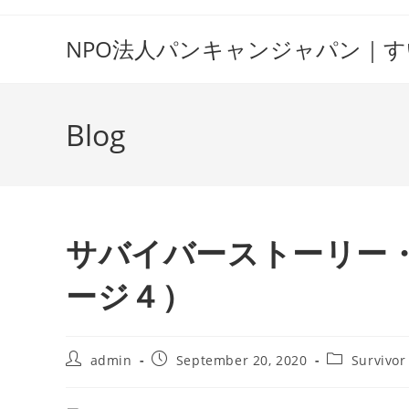
Skip
to
NPO法人パンキャンジャパン｜
content
Blog
サバイバーストーリー
ージ４）
Post
Post
Post
admin
September 20, 2020
Survivor
author:
published:
category: