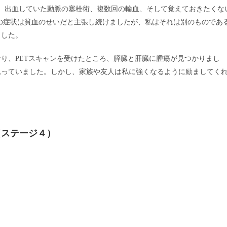
、出血していた動脈の塞栓術、複数回の輸血、そして覚えておきたくな
の症状は貧血のせいだと主張し続けましたが、私はそれは別のものであ
ました。
くなり、PETスキャンを受けたところ、膵臓と肝臓に腫瘍が見つかりまし
思っていました。しかし、家族や友人は私に強くなるように励ましてく
（ステージ４）