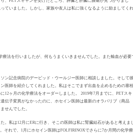
くなり、PETスキャンを受けたところ、膵臓と肝臓に腫瘍が見つかりまし
思っていました。しかし、家族や友人は私に強くなるように励ましてく
学療法を行いましたが、何もうまくいきませんでした。また輸血が必要
クソン記念病院のデービッド・ウールジー医師に相談しました。そして
イン医師を紹介してくれました。私はそこでまず出血を止めるための塞
2ヶ月の化学療法をオーダーしました。 2019年7月までに、PETスキ
は遺伝子変異がなかったのに、ホセイン医師は最新のオラパリブ（商品
きませんでした。
た。私は12月にERに行き、そこの医師は私に腎臓結石があると考えま
それで、1月にホセイン医師はFOLFIRINOXでさらに7か月間の化学療