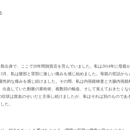
る
出身で、ここで20年間雑貨店を営んでいました。私は2014年に母親
年3月、私は腹部と背部に激しい痛みを感じ始めました。母親の世話から
慢性的な痛みを感じ続けました。その間、私は内視鏡検査と大腸内視鏡
、出血していた動脈の塞栓術、複数回の輸血、そして覚えておきたくな
の症状は貧血のせいだと主張し続けましたが、私はそれは別のものであ
ました。