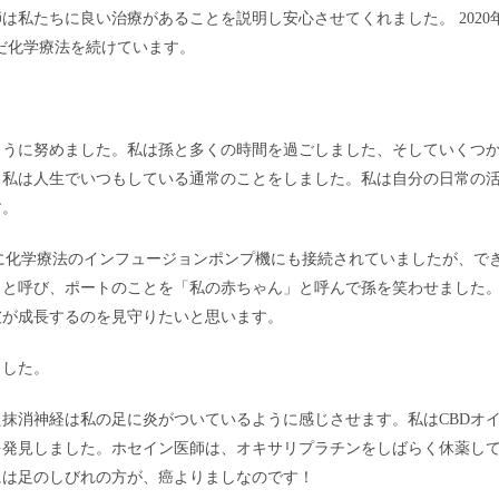
私たちに良い治療があることを説明し安心させてくれました。 2020
まだ化学療法を続けています。
ように努めました。私は孫と多くの時間を過ごしました、そしていくつ
、私は人生でいつもしている通常のことをしました。私は自分の日常の
す。
間に化学療法のインフュージョンポンプ機にも接続されていましたが、で
」と呼び、ポートのことを「私の赤ちゃん」と呼んで孫を笑わせました
彼が成長するのを見守りたいと思います。
ました。
抹消神経は私の足に炎がついているように感じさせます。私はCBDオ
を発見しました。ホセイン医師は、オキサリプラチンをしばらく休薬し
には足のしびれの方が、癌よりましなのです！