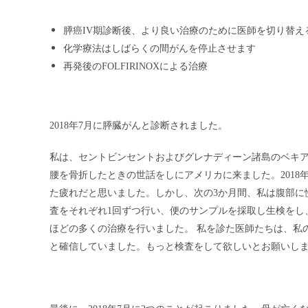
膵癌IV期診断後、より良い治療のために医師を切り替え
化学療法はしばらくの間がんを停止させます
再発後のFOLFIRINOXによる治療
2018
年7月に膵臓がんと診断されました。
私は、セントビンセントおよびグレナディーン諸島のベキア島
腰を骨折したときの世話をしにアメリカに来ました。2018
た疲れだと思いました。しかし、次の3か月間、私は腹部に
査をそれぞれ1回ずつ行い、便のサンプルを採取し生検をし
ほどの多くの治療を行いました。 私を診た医師たちは、私
と確信していました。もっと検査をして欲しいとお願いし