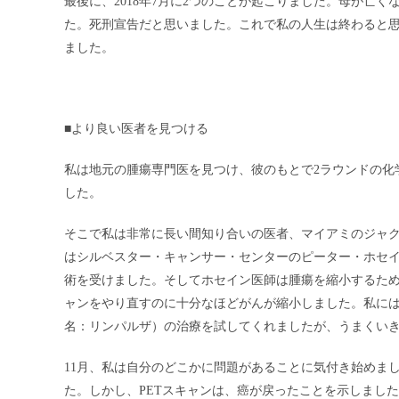
最後に、2018年7月に2つのことが起こりました。母が亡
た。死刑宣告だと思いました。これで私の人生は終わると
ました。
■より良い医者を見つける
私は地元の腫瘍専門医を見つけ、彼のもとで2ラウンドの化
した。
そこで私は非常に長い間知り合いの医者、マイアミのジャ
はシルベスター・キャンサー・センターのピーター・ホセ
術を受けました。そしてホセイン医師は腫瘍を縮小するために1
ャンをやり直すのに十分なほどがんが縮小しました。私に
名：リンパルザ）の治療を試してくれましたが、うまくい
11
月、私は自分のどこかに問題があることに気付き始めまし
た。しかし、PETスキャンは、癌が戻ったことを示しました。