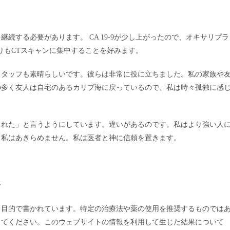
続する必要があります。 CA 19-9が少し上がったので、オキサリプラ
よりもCTスキャンに集中することを好みます。
スタッフも素晴らしいです。彼らは非常に役に立ちました。私の家族や
の多く友人は自宅のあるカリブ海に戻っているので、私は時々孤独に感
された」と言うようにしています。違いがあるのです。私はより強い人
。私はあきらめません。私は医者と神に信頼を置きます。
ー
る目的で書かれています。特定の治療法や薬の使用を推奨するものでは
ってください。このウェブサイトの情報を利用して生じた結果について