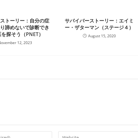
ーストーリー：自分の症
サバイバーストーリー：エイミ
限り諦めないで診断でき
ー・ザターマン（ステージ４）
を探そう（PNET）
August 15, 2020
November 12, 2023
Enter