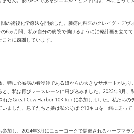
ません。彼のP.A.であるダニエル・ピント氏は、私にとって
、6ヶ月間の術後化学療法を開始した。腫瘍内科医のクレイグ・デヴ
、その6ヵ月間、私が自分の病院で働けるように治療計画を立てて
たことに感謝しています。
族、特に心臓病の看護師である娘からの大きなサポートがあり
と、私は再びレースレーンに飛び込みました。2023年9月、
reat Cow Harbor 10K Runに参加しました。私たちの
ていました。息子たちと娘は私のそばで10キロを一緒に走って
参加し、2024年3月にニューヨークで開催されるハーフマラ