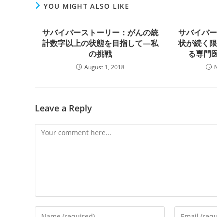
YOU MIGHT ALSO LIKE
サバイバーストーリー：がんの統
サバイバ
計数字以上の状態を目指して―私
状が続く
の挑戦
る専門医
August 1, 2018
Leave a Reply
Comment
Enter
Enter