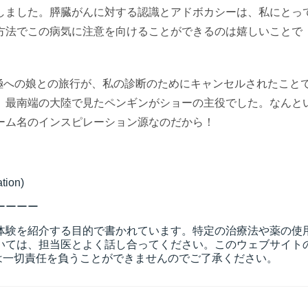
しました。膵臓がんに対する認識とアドボカシーは、私にとっ
方法でこの病気に注意を向けることができるのは嬉しいことで
南極への娘との旅行が、私の診断のためにキャンセルされたこと
、最南端の大陸で見たペンギンがショーの主役でした。なんと
ーム名のインスピレーション源なのだから！
tion)
ーーーー
体験を紹介する目的で書かれています。特定の治療法や薬の使
いては、担当医とよく話し合ってください。このウェブサイト
anは一切責任を負うことができませんのでご了承ください。