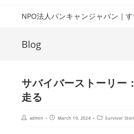
Skip
to
NPO法人パンキャンジャパン｜
content
Blog
サバイバーストーリー
走る
Post
Post
Post
admin
March 19, 2024
Survivor Stor
author:
published:
category: