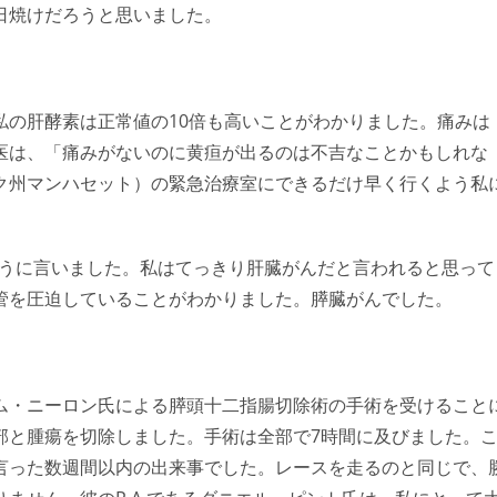
日焼けだろうと思いました。
私の肝酵素は正常値の10倍も高いことがわかりました。痛みは
医は、「痛みがないのに黄疸が出るのは不吉なことかもしれな
ク州マンハセット）の緊急治療室にできるだけ早く行くよう私
ように言いました。私はてっきり肝臓がんだと言われると思って
管を圧迫していることがわかりました。膵臓がんでした。
ム・ニーロン氏による膵頭十二指腸切除術の手術を受けること
部と腫瘍を切除しました。手術は全部で7時間に及びました。
言った数週間以内の出来事でした。レースを走るのと同じで、