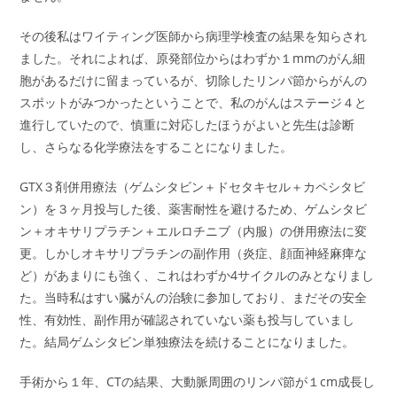
その後私はワイティング医師から病理学検査の結果を知らされ
ました。それによれば、原発部位からはわずか１mmのがん細
胞があるだけに留まっているが、切除したリンパ節からがんの
スポットがみつかったということで、私のがんはステージ４と
進行していたので、慎重に対応したほうがよいと先生は診断
し、さらなる化学療法をすることになりました。
GTX３剤併用療法（ゲムシタビン＋ドセタキセル＋カペシタビ
ン）を３ヶ月投与した後、薬害耐性を避けるため、ゲムシタビ
ン＋オキサリプラチン＋エルロチニブ（内服）の併用療法に変
更。しかしオキサリプラチンの副作用（炎症、顔面神経麻痺な
ど）があまりにも強く、これはわずか4サイクルのみとなりまし
た。当時私はすい臓がんの治験に参加しており、まだその安全
性、有効性、副作用が確認されていない薬も投与していまし
た。結局ゲムシタビン単独療法を続けることになりました。
手術から１年、CTの結果、大動脈周囲のリンパ節が１cm成長し