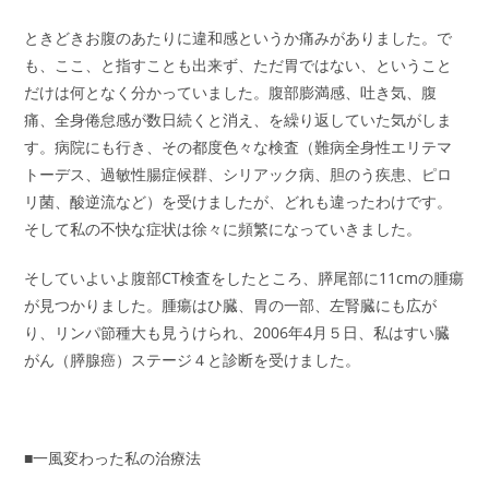
ときどきお腹のあたりに違和感というか痛みがありました。で
も、ここ、と指すことも出来ず、ただ胃ではない、ということ
だけは何となく分かっていました。腹部膨満感、吐き気、腹
痛、全身倦怠感が数日続くと消え、を繰り返していた気がしま
す。病院にも行き、その都度色々な検査（難病全身性エリテマ
トーデス、過敏性腸症候群、シリアック病、胆のう疾患、ピロ
リ菌、酸逆流など）を受けましたが、どれも違ったわけです。
そして私の不快な症状は徐々に頻繁になっていきました。
そしていよいよ腹部CT検査をしたところ、膵尾部に11cmの腫瘍
が見つかりました。腫瘍はひ臓、胃の一部、左腎臓にも広が
り、リンパ節種大も見うけられ、2006年4月５日、私はすい臓
がん（膵腺癌）ステージ４と診断を受けました。
■一風変わった私の治療法