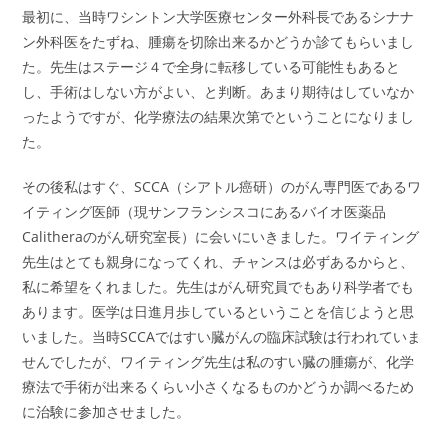
最初に、当時ワシントン大学医療センター外科長であるシナナ
ン外科医をたずね、腫瘍を切除出来るかどうか診てもらいまし
た。先生はステージ４で全身に転移している可能性もあると
し、手術はしない方がよい、と判断。あまり期待はしていなか
ったようですが、化学療法の結果次第でということになりまし
た。
その後私はすぐ、SCCA（シアトル癌研）のがん専門医であるワ
イティング医師（現サンフランシスコにあるバイオ医薬品
Calitheraのがん研究室長）に会いにいきました。ワイティング
先生はとても親身になってくれ、チャンスは必ずあるからと、
私に希望をくれました。先生はがん研究員でもあり科学者でも
あります。医学は日進月歩しているということを信じようと思
いました。当時SCCAではすい臓がんの臨床試験は行われていま
せんでしたが、ワイティング先生は私のすい臓の腫瘍が、化学
療法で手術が出来るくらい小さくなるものかどうか調べるため
に治験に参加させました。