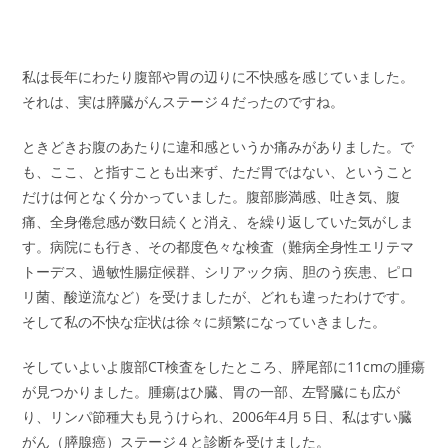
私は長年にわたり腹部や胃の辺りに不快感を感じていました。
それは、実は膵臓がんステージ４だったのですね。
ときどきお腹のあたりに違和感というか痛みがありました。で
も、ここ、と指すことも出来ず、ただ胃ではない、ということ
だけは何となく分かっていました。腹部膨満感、吐き気、腹
痛、全身倦怠感が数日続くと消え、を繰り返していた気がしま
す。病院にも行き、その都度色々な検査（難病全身性エリテマ
トーデス、過敏性腸症候群、シリアック病、胆のう疾患、ピロ
リ菌、酸逆流など）を受けましたが、どれも違ったわけです。
そして私の不快な症状は徐々に頻繁になっていきました。
そしていよいよ腹部CT検査をしたところ、膵尾部に11cmの腫瘍
が見つかりました。腫瘍はひ臓、胃の一部、左腎臓にも広が
り、リンパ節種大も見うけられ、2006年4月５日、私はすい臓
がん（膵腺癌）ステージ４と診断を受けました。