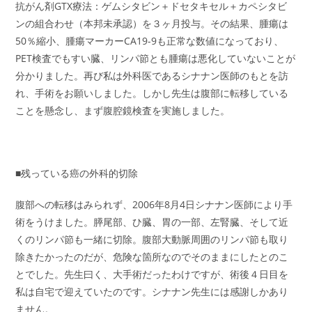
抗がん剤GTX療法：ゲムシタビン＋ドセタキセル＋カペシタビ
ンの組合わせ（本邦未承認）を３ヶ月投与。その結果、腫瘍は
50％縮小、腫瘍マーカーCA19-9も正常な数値になっており、
PET検査でもすい臓、リンパ節とも腫瘍は悪化していないことが
分かりました。再び私は外科医であるシナナン医師のもとを訪
れ、手術をお願いしました。しかし先生は腹部に転移している
ことを懸念し、まず腹腔鏡検査を実施しました。
■残っている癌の外科的切除
腹部への転移はみられず、2006年8月4日シナナン医師により手
術をうけました。膵尾部、ひ臓、胃の一部、左腎臓、そして近
くのリンパ節も一緒に切除。腹部大動脈周囲のリンパ節も取り
除きたかったのだが、危険な箇所なのでそのままにしたとのこ
とでした。先生曰く、大手術だったわけですが、術後４日目を
私は自宅で迎えていたのです。シナナン先生には感謝しかあり
ません。