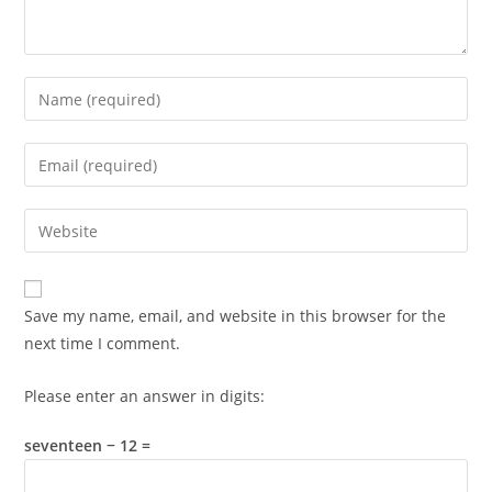
Enter
your
name
Enter
or
your
username
email
Enter
to
address
your
comment
to
website
comment
URL
Save my name, email, and website in this browser for the
(optional)
next time I comment.
Please enter an answer in digits:
seventeen − 12 =