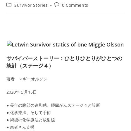
author:
published:
Post
Post
Survivor Stories
0 Comments
category:
comments:
サバイバーストーリー：ひとりひとりがひとつの
統計（ステージ４）
著者 マギーオルソン
2020年１月15日
● 長年の腹部の違和感。膵臓がんステージ４と診断
● 化学療法、そして手術
● 術後の化学療法と放射線
● 患者さん支援