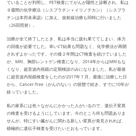
ていることが判明し、PET検査にてがんが陽性と診断され、私は
９週間の化学療法（シスプラチン＋イリノテカン）（シスプラ
チンは本邦未承認）に加え、放射線治療も同時に行いました
（26回照射）。
治療が全て終了したとき、私は本当に疲れ果ててしまい、体力
の回復が必要でした。幸いCT結果も問題なく、化学療法が再開
されずよかったです。その後２年間はCT検査を続けていました
が、MRI、胸部レントゲン検査になり、2014年からはMRIもな
くなり、超音波内視鏡の定期検診のみになりました。私が最後
に超音波内視鏡検査をしたのが2017年７月。最後に治療した日
から、Cancer-free（がんのない）の状態で続き、すでに10年が
経っていました。
私の家系には色々ながんにかかった人がいるので、遺伝子変異
の検査を受けるようにしています。今のところ何も問題ありま
せんが。特にすい臓がんに関わる新しい変異が発見されれば、
積極的に遺伝子検査を受けたいとおもっています。