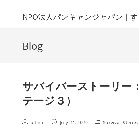
Skip
to
NPO法人パンキャンジャパン｜
content
Blog
サバイバーストーリー
テージ３）
Post
Post
Post
admin
July 24, 2020
Survivor Stories
author:
published:
category: