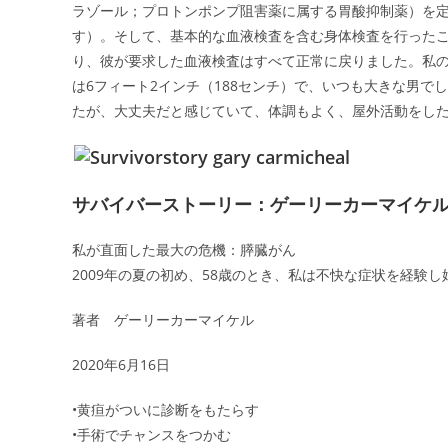
ラゾール；プロトンポンプ阻害薬に属する胃酸抑制薬）を
す）。そして、基本的な血液検査を含む身体検査を行った
り、彼が要求した血液検査はすべて正常に戻りました。私の体
は6フィート2インチ（188センチ）で、いつも大きな男で
たが、大丈夫だと感じていて、体調もよく、屋外活動をし
サバイバーストーリー：ゲーリーカーマイケ
私が直面した最大の危機：膵臓がん
2009年の夏の初め、58歳のとき、私は不快な症状を経験
著者 ゲーリーカーマイケル
2020年6月16日
•黄疸がついに診断をもたらす
•手術でチャンスをつかむ