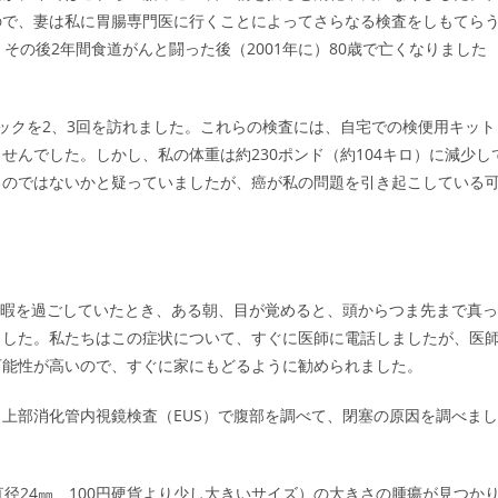
ので、妻は私に胃腸専門医に行くことによってさらなる検査をしもてら
その後2年間食道がんと闘った後（2001年に）80歳で亡くなりました
ックを2、3回を訪れました。これらの検査には、自宅での検便用キット
んでした。しかし、私の体重は約230ポンド（約104キロ）に減少し
るのではないかと疑っていましたが、癌が私の問題を引き起こしている
で休暇を過ごしていたとき、ある朝、目が覚めると、頭からつま先まで真っ
ました。私たちはこの症状について、すぐに医師に電話しましたが、医
可能性が高いので、すぐに家にもどるように勧められました。
上部消化管内視鏡検査（EUS）で腹部を調べて、閉塞の原因を調べまし
径24㎜ 100円硬貨より少し大きいサイズ）の大きさの腫瘍が見つか