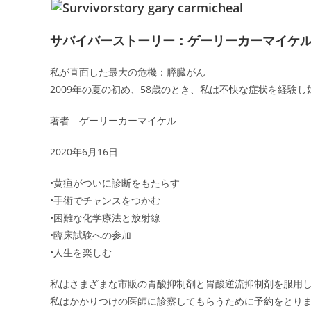
サバイバーストーリー：ゲーリーカーマイケ
私が直面した最大の危機：膵臓がん
2009年の夏の初め、58歳のとき、私は不快な症状を経験
著者 ゲーリーカーマイケル
2020年6月16日
•黄疸がついに診断をもたらす
•手術でチャンスをつかむ
•困難な化学療法と放射線
•臨床試験への参加
•人生を楽しむ
私はさまざまな市販の胃酸抑制剤と胃酸逆流抑制剤を服用
私はかかりつけの医師に診察してもらうために予約をとり