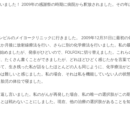
ていました！ 2009年の感謝祭の時期に病院から釈放されました。その年
ビルのメイヨークリニックに行きました。 2009年12月31日に最初の
数か月後に放射線療法を行い、さらに別の化学療法を行いました。私の
ら始めましたが、発疹がひどいので、FOLFOXに切り替えました。これら
は、たくさん書くことができましたが、どれほどひどく感じたかを言葉
いて、生き残った私が話をしたほとんどの人も同じように、化学療法が
のは難しいと感じました。私の場合、それは私を機能していない人の状
も胎児の体位で寝ました。
り返し言いました。私のがんが再発した場合、私の唯一の選択肢がこの
んとは戦わないことにしました。現在、他の治療の選択肢があることを