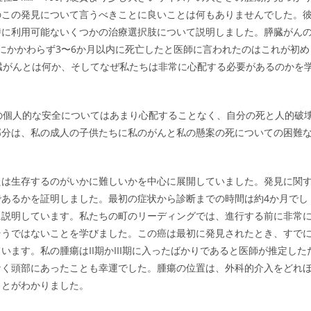
のこの発見について言うべきことに良いことは何もありませんでした。
時に利用可能ないくつかの治療選択肢について説明しました。膵臓がん
にかかわらず3〜6か月以内に死亡したと医師に言われたのはこれが初め
臓がんとは何か、そしてなぜ私たちは非常に心配する必要があるのかを
の個人的な安全についてはあまり心配することなく、自分の死と人的破
部分は、私の成人の子供たちに私のがんと私の懸案の死についての困難
たは生存するのがいかに難しいかを中心に展開していました。発見に関
あるかを証明しました。最初の症状から診断までの時間は約4か月でし
に説明しています。私たちの町のリーディングでは、進行する前に非常
そうではないことを学びました。この癌は最初に発見されたとき、すで
ます。私の腫瘍はII期かIII期に入ったばかりであると医師が推定した
なく頭部にあったことも幸運でした。腫瘍の位置は、外科的介入をどれ
ことがわかりました。