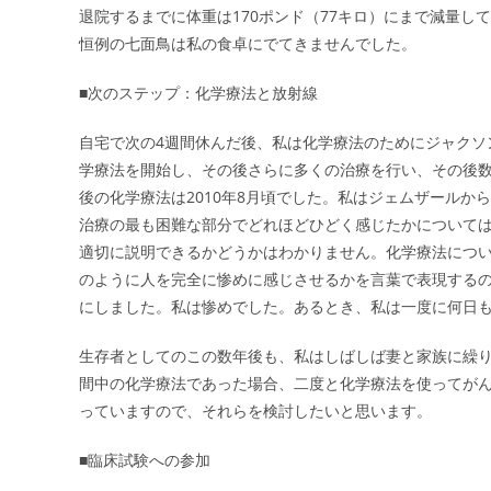
退院するまでに体重は170ポンド（77キロ）にまで減量し
恒例の七面鳥は私の食卓にでてきませんでした。
■次のステップ：化学療法と放射線
自宅で次の4週間休んだ後、私は化学療法のためにジャクソン
学療法を開始し、その後さらに多くの治療を行い、その後
後の化学療法は2010年8月頃でした。私はジェムザールか
治療の最も困難な部分でどれほどひどく感じたかについて
適切に説明できるかどうかはわかりません。化学療法につ
のように人を完全に惨めに感じさせるかを言葉で表現する
にしました。私は惨めでした。あるとき、私は一度に何日
生存者としてのこの数年後も、私はしばしば妻と家族に繰
間中の化学療法であった場合、二度と化学療法を使ってが
っていますので、それらを検討したいと思います。
■臨床試験への参加