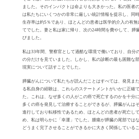
ました。そのインパクトは命よりも大きかった。私の医者
は私たちにいくつかの非常に厳しい統計情報を提示し、同
生存率は約5％であり、ほとんどの患者は医学的介入の有無
てでした。妻と私は家に帰り、次の24時間を費やして、膵
びました。
私は33年間、警察官として過酷な環境で働いており、自分
の分だけを見ていました。しかし、私の診断の最も困難な
現実について話すことでした。
膵臓がんについて私たちが読んだことはすべては、発見ま
る私自身の経験は、これらのステートメントがいかに正確で
た。これは、なぜ多くの人がこの癌で死亡するのかを十分
多くの癌を発見して治療することができるが、膵臓がんは
進行しており転移性であるため、ほとんどの患者が死亡してい
め、私は明らかに「幸運」でした。腫瘍が膵臓の尾部では
どうまく完了させることができるかに大きく関係している