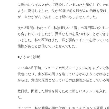
は腸内にウイルスがいて感染しているのだと確信していた
ように説得しました。父が60歳で前立腺がんの治療を受け、
が、自分ががんであることは疑いもしませんでした。
次の8週間にわたって、私は新しい「胃」の専門医のクリニ
も含まれていましたが、異常なものを見つけることができませ
いました。私の医師はまた、私が腸内ウイルスを持ってい
能性があるとは信じていませんでした。
■ようやく診断
2009年8月下旬、ジョージア州ブルーリッジのキャビン
黄色になり、虫が私の周りを這っているかのようにかゆみ
からは、黄疸の原因となっているのは胆管が詰まっている
数日後、閉塞した胆管を開くために新しいステントを入れ、
た。
そこでは、私の膵臓の頭に付着したおよそ25セント硬貨（直