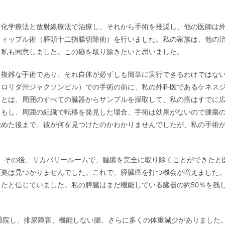
前化学療法と放射線療法で治療し、それから手術を推奨し、他の医師は
ウィップル術（膵頭十二指腸切除術）を行いました。私の家族は、他の
、私も同意しました。この癌を取り除きたいと思いました。
に複雑な手術であり、それ自体が必ずしも簡単に実行できるわけではな
フロリダ州ジャクソンビル）での手術の前に、私の外科医であるケネス
ことは、周囲のすべての臓器からサンプルを採取して、私の癌はすでに
、もし、周囲の組織で転移を発見した場合、手術は効果がないので腫瘍
覚めた後まで、彼が何を見つけたのかわかりませんでしたが、私の手術
た。その後、リカバリールームで、腫瘍を完全に取り除くことができたと
証拠は見つかりませんでした。これで、膵臓癌を打つ機会が増えました
たと信じていました。私の膵臓はまだ機能している臓器の約50％を残
も通院し、排尿障害、機能しない腸、さらに多くの体重減少がありました