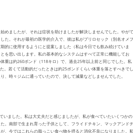
し始めましたが、それは症状を助けましたが解決しませんでした。やが
ました。それが最初の医学的介入で、彼は私がプリロセック（別名オメ
定期的に使用するようにと提案しました（私は今日でも飲み続けていま
ことを思い出します。私の基本的なシステムはすべて正常に機能してお
重は約260ポンド（118キロ）で、過去25年以上前と同じでした。私
した。若くて活動的だったときは約25ポンドくらい体重を落とすべきで
たり、時々ジムに通っていたので、決して減量などしませんでした。
っていました。私は大丈夫だと感じましたが、私が食べていたいくつかの
した。南部で生まれ育った子供として、フライドチキン、マックアンド
たが、今ではこれらの脂っこい食べ物を摂ると消化不良になりました。