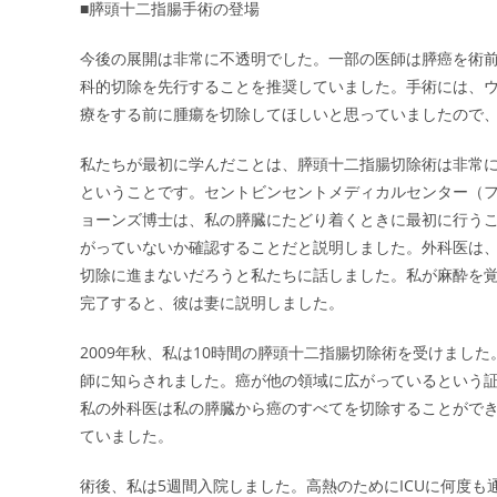
■膵頭十二指腸手術の登場
今後の展開は非常に不透明でした。一部の医師は膵癌を術
科的切除を先行することを推奨していました。手術には、
療をする前に腫瘍を切除してほしいと思っていましたので
私たちが最初に学んだことは、膵頭十二指腸切除術は非常
ということです。セントビンセントメディカルセンター（
ョーンズ博士は、私の膵臓にたどり着くときに最初に行う
がっていないか確認することだと説明しました。外科医は
切除に進まないだろうと私たちに話しました。私が麻酔を
完了すると、彼は妻に説明しました。
2009年秋、私は10時間の膵頭十二指腸切除術を受けまし
師に知らされました。癌が他の領域に広がっているという
私の外科医は私の膵臓から癌のすべてを切除することができ
ていました。
術後、私は5週間入院しました。高熱のためにICUに何度