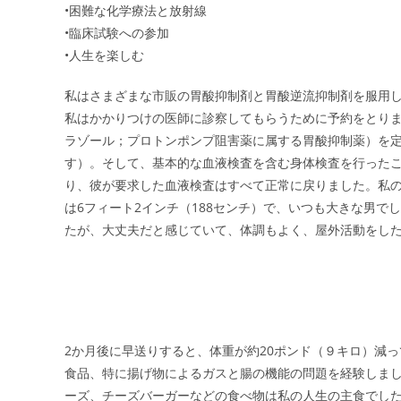
•困難な化学療法と放射線
•臨床試験への参加
•人生を楽しむ
私はさまざまな市販の胃酸抑制剤と胃酸逆流抑制剤を服用
私はかかりつけの医師に診察してもらうために予約をとり
ラゾール；プロトンポンプ阻害薬に属する胃酸抑制薬）を
す）。そして、基本的な血液検査を含む身体検査を行った
り、彼が要求した血液検査はすべて正常に戻りました。私の体
は6フィート2インチ（188センチ）で、いつも大きな男で
たが、大丈夫だと感じていて、体調もよく、屋外活動をし
2か月後に早送りすると、体重が約20ポンド（９キロ）減
食品、特に揚げ物によるガスと腸の機能の問題を経験しま
ーズ、チーズバーガーなどの食べ物は私の人生の主食でし