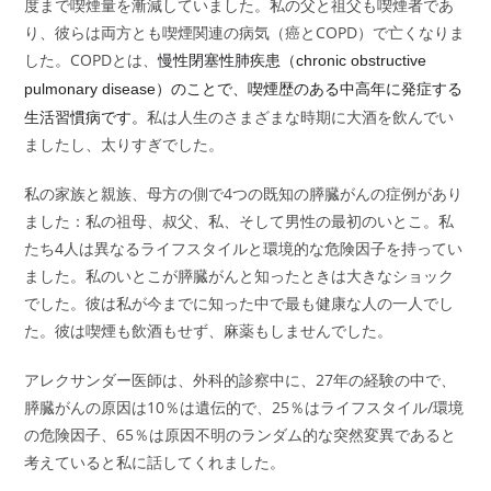
度まで喫煙量を漸減していました。私の父と祖父も喫煙者であ
り、彼らは両方とも喫煙関連の病気（癌とCOPD）で亡くなりま
した。COPDとは、
慢性閉塞性肺疾患（
chronic obstructive
）のことで、喫煙歴のある中高年に発症する
pulmonary disease
生活習慣病です。
私は人生のさまざまな時期に大酒を飲んでい
ましたし、太りすぎでした。
私の家族と親族、母方の側で4つの既知の膵臓がんの症例があり
ました：私の祖母、叔父、私、そして男性の最初のいとこ。私
たち4人は異なるライフスタイルと環境的な危険因子を持ってい
ました。私のいとこが膵臓がんと知ったときは大きなショック
でした。彼は私が今までに知った中で最も健康な人の一人でし
た。彼は喫煙も飲酒もせず、麻薬もしませんでした。
アレクサンダー医師は、外科的診察中に、27年の経験の中で、
膵臓がんの原因は10％は遺伝的で、25％はライフスタイル/環境
の危険因子、65％は原因不明のランダム的な突然変異であると
考えていると私に話してくれました。