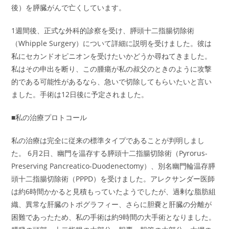
後）を膵臓がんで亡くしています。
1週間後、正式な外科的診察を受け、膵頭十二指腸切除術
（Whipple Surgery）について詳細に説明を受けました。彼は
私にセカンドオピニオンを受けたいかどうか尋ねてきました。
私はその申出を断り、この腫瘍が私の叔父のときのように攻撃
的である可能性があるなら、急いで切除してもらいたいと言い
ました。手術は12日後に予定されました。
■私の治療プロトコール
私の治療は完全に従来の標準タイプであることが判明しまし
た。 6月2日、幽門を温存する膵頭十二指腸切除術（Pyrorus-
Preserving Pancreatico-Duodenectomy）、別名幽門輪温存膵
頭十二指腸切除術（PPPD）を受けました。アレクサンダー医師
は約6時間かかると見積もっていたようでしたが、過剰な脂肪組
織、異常な肝臓のトポグラフィー、さらに胆嚢と肝臓の分離が
困難であったため、私の手術は約9時間の大手術となりました。