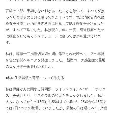
盲腸の上部に予期しない影があったことを除いて、すべてがは
っきりと以前の自分に戻ってきたようです。私は消化管内視鏡
検査を推奨した消化器内科医に同意してEUS検査を受けました
が、すべて正常でした。私は現在、年に一度、経過観察のため
に検査をしてもらうスケジュールに従って診察を受けていま
す。
私は、膵頭十二指腸切除術の間に修正された臍ヘルニアの再発
を含む切開ヘルニアを発症しました。 新型コロナ感染症の蔓延
のなか修復手術を行いました。
■私の生活習慣の背景について考える
私は膵臓がんに関する質問票（ライフスタイル/ハザードボック
ス）を受けとり、リスク要因の項目をチェックしました。私が
大人になってからの18歳から53歳までの間で、25歳から45歳ま
では1日3パック喫煙していましたが、最後の方は週に2パック程