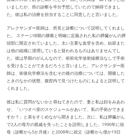
いましたが、癌の診断を半分予想していたので納得できまし
た。彼は私の治療を担当することに同意したと言いました。
アレクサンダー医師は、所見と診断について説明してくれまし
た。 ステージIB期の腫瘍と明確に定義された私の膵臓がんの膵
頭部に限定されていました。太い主要な血管を含め、結節また
は他の組織に浸潤していると疑われるものはありませんでし
た。彼は早期のがんんなので、術前化学放射線療法なしで手術
を受けることができるだろうと言いました。アレクサンダー医
師は、術後化学療法を含むその後の治療については、開腹した
ときのなかの状態、腹腔内で見つけたものにもよると説明して
くれました。
彼は私に質問がないかと尋ねてきたので、妻と私は顔をみあわ
せ、「いつオペ室のスケジュールがあいて、私の手術ができま
すか？」と肩をすくめながら聞きました。次に、私は膵臓がん
で2人の母方の親戚を失ったことを説明しました。1990年に祖
母（診断から5か月後）と2008年に叔父（診断から僅か19日