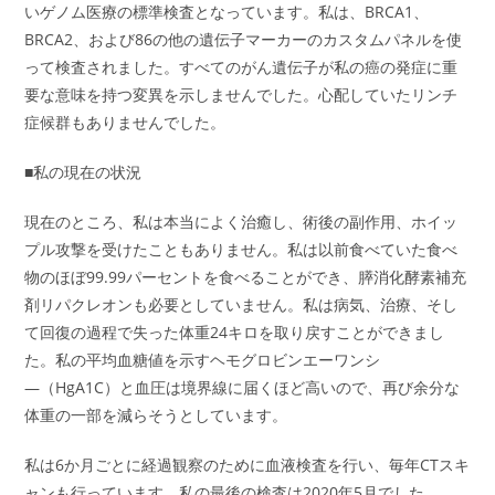
いゲノム医療の標準検査となっています。私は、BRCA1、
BRCA2、および86の他の遺伝子マーカーのカスタムパネルを使
って検査されました。すべてのがん遺伝子が私の癌の発症に重
要な意味を持つ変異を示しませんでした。心配していたリンチ
症候群もありませんでした。
■私の現在の状況
現在のところ、私は本当によく治癒し、術後の副作用、ホイッ
プル攻撃を受けたこともありません。私は以前食べていた食べ
物のほぼ99.99パーセントを食べることができ、膵消化酵素補充
剤リパクレオンも必要としていません。私は病気、治療、そし
て回復の過程で失った体重24キロを取り戻すことができまし
た。私の平均血糖値を示すヘモグロビンエーワンシ
―（HgA1C）と血圧は境界線に届くほど高いので、再び余分な
体重の一部を減らそうとしています。
私は6か月ごとに経過観察のために血液検査を行い、毎年CTスキ
ャンも行っています。私の最後の検査は2020年5月でした。