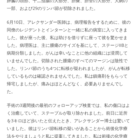
膵臓の頭部、十二指腸の大部分、胆嚢、胆管の大部分、大網の
一部、および29のリンパ節が切除されました。
6月10日、アレクサンダー医師は、病理報告をするために、彼の
同僚のレジデントとインターンと一緒に私の病室に入ってきま
した。彼が座った後、私は助けを借りずに座って彼を驚かせま
した。病理医は、主に腫瘍のサイズを基にして、ステージIIBと
病期分類しました。がんは幸いなことに他の組織には浸潤して
いませんでした。切除された腫瘍のすべてのマージンは陰性で
した。リンパ節のうち4つに転移が疑われましたが、がんが転移
しているものは確認されませんでした。私は鎮痛剤をもらって
帰宅しましたが、痛みはほとんどなく、必要ありませんでし
た。
手術の3週間後の最初のフォローアップ検査では、私の傷口はよ
く治癒していて、ステープルが取り除かれました。前日に近所
を3キロほど歩いたと伝えたとき、アレクサンダー博士は驚いて
いました。彼はリンパ節転移の疑いがあることから術後化学療
法をやりましょうと私に提案してきました。私は術後の化学療