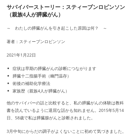
サバイバーストーリー：スティーブンロビンソン
（親族4人が膵臓がん）
～ わたしの膵臓がんを引き起こした原因は何？ ～
著者：スティーブンロビンソン
2021年1月22日
症状は早期の膵臓がんの診断につながります
膵臓十二指腸手術（幽門温存）
術後の補助化学療法
家族歴（親族4人が膵臓がん）
他のサバイバーの話と比較すると、私の膵臓がんの体験は教科
書を読んでいるように退屈な話かも知れません。2015年5月14
日、58歳で私は膵臓腺がんと診断されました。
3月中旬にからだの調子がよくないことに初めて気づきました。