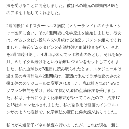
法を受けることに同意しました。彼は私の地元の腫瘍内科医と
のアポを手配してくれました。
2週間後にメドスターヘルス病院（メリーランド）のミナル・シ
ャー医師に会い、その1週間後に化学療法を開始しました。彼女
は、ゲムシタビン投与を6か月続ける治療レジメンを組んでくれ
ました。毎週ゲムシタビンの点滴静注と血液検査を行い、それ
を3週間繰り返し、4週目は休んでラボ検査のみとし、それを6か
月、６サイクル続けるという治療レジメンをセットしてくれま
した。私の血球数が3週目に読み取られたとき、スケジュールは
週１回の点滴静注を2週間続け、翌週は休んでラボ検査のみの2
投１休のスケジュールに変更されました。私は吐き気のために
ゾフラン投与を受け、続いて抗がん剤の点滴静注を受けまし
た。私は、十分にうまく化学療法がやってこれたので、治療17
と18はキャンセルされました。私の副作用は軽度のインフルエ
ンザのような症状で、化学療法の翌日に倦怠感がありました。
私はがん遺伝子パネル検査を行いましたが、これは現在、新し