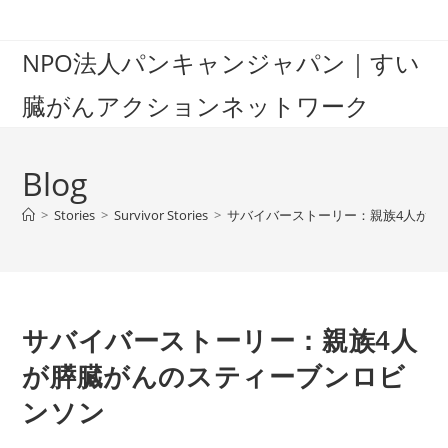
Skip
to
NPO法人パンキャンジャパン｜すい
content
臓がんアクションネットワーク
Blog
>
Stories
>
Survivor Stories
>
サバイバーストーリー：親族4人が膵
サバイバーストーリー：親族4人
が膵臓がんのスティーブンロビ
ンソン