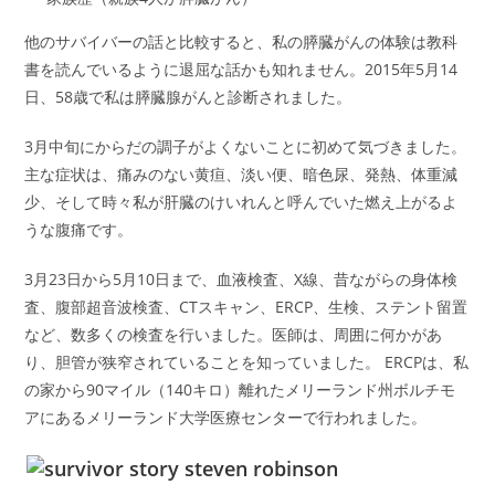
他のサバイバーの話と比較すると、私の膵臓がんの体験は教科
書を読んでいるように退屈な話かも知れません。2015年5月14
日、58歳で私は膵臓腺がんと診断されました。
3月中旬にからだの調子がよくないことに初めて気づきました。
主な症状は、痛みのない黄疸、淡い便、暗色尿、発熱、体重減
少、そして時々私が肝臓のけいれんと呼んでいた燃え上がるよ
うな腹痛です。
3月23日から5月10日まで、血液検査、X線、昔ながらの身体検
査、腹部超音波検査、CTスキャン、ERCP、生検、ステント留置
など、数多くの検査を行いました。医師は、周囲に何かがあ
り、胆管が狭窄されていることを知っていました。 ERCPは、私
の家から90マイル（140キロ）離れたメリーランド州ボルチモ
アにあるメリーランド大学医療センターで行われました。