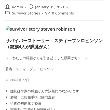
Post
Post
admin
January 31, 2021
author:
published:
Post
Post
Survivor Stories
0 Comments
category:
comments:
サバイバーストーリー：スティーブンロビンソン
（親族4人が膵臓がん）
～ わたしの膵臓がんを引き起こした原因は何？ ～
著者：スティーブンロビンソン
2021年1月22日
症状は早期の膵臓がんの診断につながります
膵臓十二指腸手術（幽門温存）
術後の補助化学療法
家族歴（親族4人が膵臓がん）