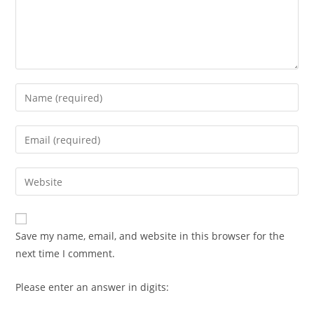
Enter
your
name
Enter
or
your
username
email
Enter
to
address
your
comment
to
website
comment
URL
Save my name, email, and website in this browser for the
(optional)
next time I comment.
Please enter an answer in digits: