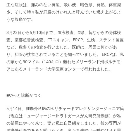
主な症状は、痛みのない黄疸、淡い便、暗色尿、発熱、体重減
少、そして時々私が肝臓のけいれんと呼んでいた燃え上がるよ
うな腹痛です。
3月23日から5月10日まで、血液検査、X線、昔ながらの身体検
査、腹部超音波検査、CTスキャン、ERCP、生検、ステント留置
など、数多くの検査を行いました。医師は、周囲に何かがあ
り、胆管が狭窄されていることを知っていました。 ERCPは、私
の家から90マイル（140キロ）離れたメリーランド州ボルチモ
アにあるメリーランド大学医療センターで行われました。
■やっと診断がつく
5月14日、腫瘍外科医のH.リチャードアレクサンダージュニア氏
（現在はニュージャージー州ラトガースがん研究所勤務）が私
の部屋にやって来て、妻と私に自己紹介しました。彼の専門が
腫瘍外科医であると聞いたとき、私たち夫婦は一瞬やはりと思