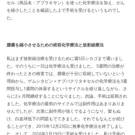
セル（商品名：アブラキサン）を使った化学療法を加え、がん
を縮小したことを確認した上で手術を受けるというものでし
た。
腫瘍を縮小させる
ための術前化学療法と放射線療法
私はまず放射線治療を受けるために週5日シカゴまで通いまし
た。そのうちに一日は化学療法も受けました。 5週間の治療が
終わったときの検査では、腫瘍が十分に収縮していないという
理由から、ゲムシタビン＋ナブパクリタキセルの化学療法を3週
間投与し1週間の休薬するというサイクルを繰り返しながら、さ
らに2ヶ月間継続することになりました。勿論、手術は延期され
ました。化学療法の最初のサイクルでは副作用はあまりありま
せんでしたが、次第に副作用が強くでるようになり、髪もぬ
け、白血球低下の問題もでてきました。それでもなんとか続け
ることができ、2015年12月23日に無事化学療法を終了しまし
た。そして、2016年1月19日に手術を受けました。私は手術の