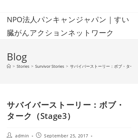
Skip
to
NPO法人パンキャンジャパン｜すい
content
臓がんアクションネットワーク
Blog
>
Stories
>
Survivor Stories
>
サバイバーストーリー：ボブ・ターク（S
サバイバーストーリー：ボブ・
ターク（Stage3）
Post
Post
admin
September 25, 2017