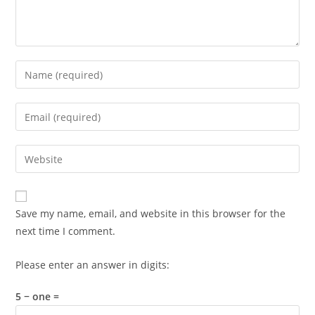
Enter
your
name
Enter
or
your
username
email
Enter
to
address
your
comment
to
website
comment
URL
Save my name, email, and website in this browser for the
(optional)
next time I comment.
Please enter an answer in digits:
5 − one =