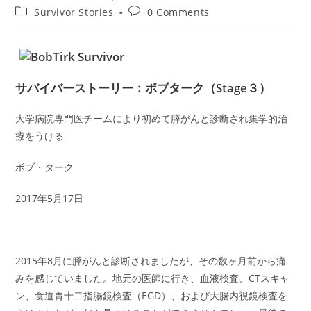
author:
published:
Post
Post
Survivor Stories
0 Comments
category:
comments:
サバイバーストーリー：ボブターク（Stage３）
大学病院専門医チームにより初めて膵がんと診断され集学的治
療をうける
ボブ・ターク
2017年5月17日
2015年8月に膵がんと診断されましたが、その数ヶ月前から痛
みを感じていました。地元の医師に行き、血液検査、CTスキャ
ン、食道胃十二指腸鏡検査（EGD）、および大腸内視鏡検査を