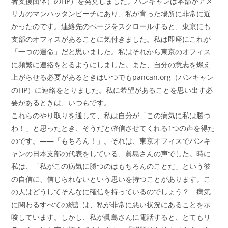
者支援団体）のHP）を発見しました。パンキャンは本部がアメ
リカのマンハッタンビーチにあり、私が育った場所に非常に近
かったのです。連絡先のページをスクロールすると、東京にも
支部のオフィスがあることに気付きました。私は即座にこれが
「一つの運命」だと思いました。私はそれから東京のオフィス
に頻繁に連絡をとるようにしました。また、自分の意志を燃え
上がらせる必要があるときはいつでもpancan.org（パンキャン
のHP）に連絡をとりました。私に希望があることを思い出す必
要があるときは、いつもです。
これらのやり取りを通して、私は自分が「この病気に私は勝つ
わ！」と思ったとき、そうだと確信させてくれる1つの声を得た
のです。――「もちろん！」。それは、東京オフィスでパンキ
ャンの日本支部の代表をしている、眞島さんの声でした。時に
私は、「私がこの病気に勝つのはもちろんのことだ」という彼
の自信に、信じられないという思いを持つことがあります。こ
の人はどうしてそんなに確信を持っているのでしょう？ 病気
に関わるすべての統計は、私が非常に悪い状況にあることを示
唆しています。しかし、私が眞島さんに電話すると、とてもリ