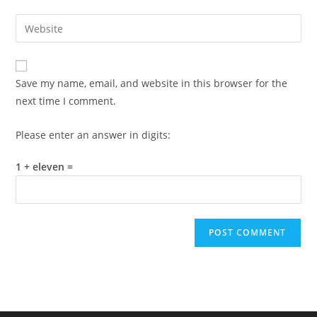
username
email
Enter
to
address
your
comment
to
website
comment
URL
Save my name, email, and website in this browser for the
(optional)
next time I comment.
Please enter an answer in digits:
1 + eleven =