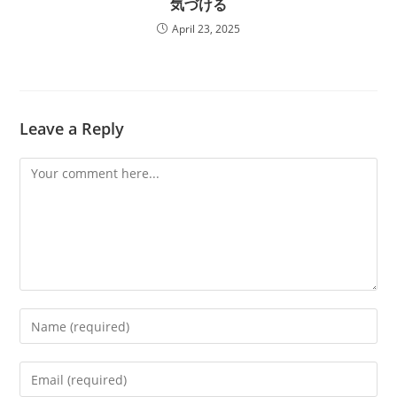
気づける
April 23, 2025
Leave a Reply
Comment
Enter
your
name
Enter
or
your