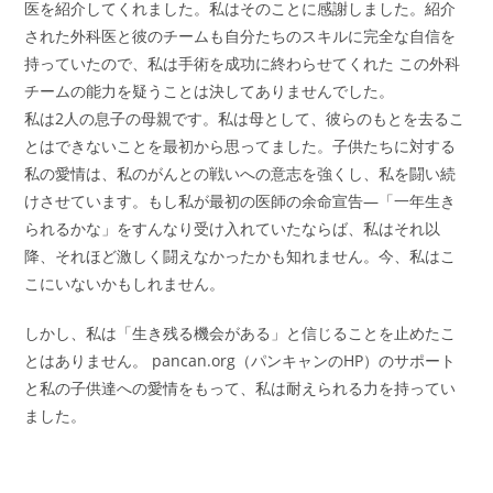
医を紹介してくれました。私はそのことに感謝しました。紹介
された外科医と彼のチームも自分たちのスキルに完全な自信を
持っていたので、私は手術を成功に終わらせてくれた この外科
チームの能力を疑うことは決してありませんでした。
私は2人の息子の母親です。私は母として、彼らのもとを去るこ
とはできないことを最初から思ってました。子供たちに対する
私の愛情は、私のがんとの戦いへの意志を強くし、私を闘い続
けさせています。もし私が最初の医師の余命宣告―「一年生き
られるかな」をすんなり受け入れていたならば、私はそれ以
降、それほど激しく闘えなかったかも知れません。今、私はこ
こにいないかもしれません。
しかし、私は「生き残る機会がある」と信じることを止めたこ
とはありません。 pancan.org（パンキャンのHP）のサポート
と私の子供達への愛情をもって、私は耐えられる力を持ってい
ました。