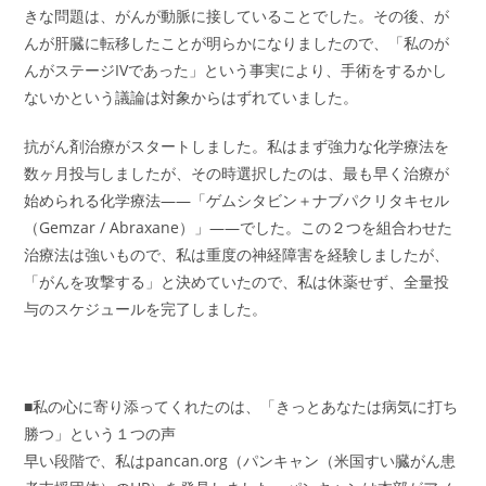
きな問題は、がんが動脈に接していることでした。その後、が
んが肝臓に転移したことが明らかになりましたので、「私のが
んがステージIVであった」という事実により、手術をするかし
ないかという議論は対象からはずれていました。
抗がん剤治療がスタートしました。私はまず強力な化学療法を
数ヶ月投与しましたが、その時選択したのは、最も早く治療が
始められる化学療法――「ゲムシタビン＋ナブパクリタキセル
（Gemzar / Abraxane）」――でした。この２つを組合わせた
治療法は強いもので、私は重度の神経障害を経験しましたが、
「がんを攻撃する」と決めていたので、私は休薬せず、全量投
与のスケジュールを完了しました。
■私の心に寄り添ってくれたのは、「きっとあなたは病気に打ち
勝つ」という１つの声
早い段階で、私はpancan.org（パンキャン（米国すい臓がん患