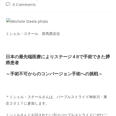
author:
published:
category:
Post
0 Comments
comments:
ミシェル・スチール 群馬県在住
日本の最先端医療によりステージ４Bで手術できた膵
癌患者
～手術不可からのコンバージョン手術への挑戦～
＊ミシェル・スチールさんは、パープルストライド神奈川・東
京２０１７に参加します。
ミシェルさんとお話されたい方はパープルストライドにぜひご