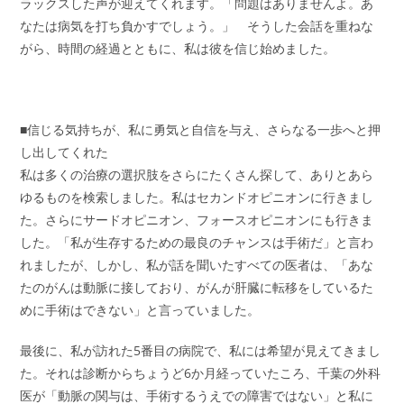
ラックスした声が迎えてくれます。「問題はありませんよ。あ
なたは病気を打ち負かすでしょう。」 そうした会話を重ねな
がら、時間の経過とともに、私は彼を信じ始めました。
■信じる気持ちが、私に勇気と自信を与え、さらなる一歩へと押
し出してくれた
私は多くの治療の選択肢をさらにたくさん探して、ありとあら
ゆるものを検索しました。私はセカンドオピニオンに行きまし
た。さらにサードオピニオン、フォースオピニオンにも行きま
した。「私が生存するための最良のチャンスは手術だ」と言わ
れましたが、しかし、私が話を聞いたすべての医者は、「あな
たのがんは動脈に接しており、がんが肝臓に転移をしているた
めに手術はできない」と言っていました。
最後に、私が訪れた5番目の病院で、私には希望が見えてきまし
た。それは診断からちょうど6か月経っていたころ、千葉の外科
医が「動脈の関与は、手術するうえでの障害ではない」と私に