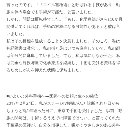
言ったのです。「『コイル塞栓術』と呼ばれる手技があり、動
脈を伴う場合でも手術が可能だ」と言いました。
しかし、問題は肝転移でした。「もし、化学療法がさらに6か月
間働いてくれれば、手術の対象になる可能性がある」と彼は言
いました。
私はその目標を達成することを決意しました。そのころ、私は
神経障害は激化し、私の指と足はいつも麻痺していて、私の顔
は部分的に麻痺していました。でも、私は気にしなかった。私
は完全な総投与量で化学療法を継続し、手術を受ける資格を得
るためにがんを抑えた状態に保ちました。
■いよいよ外科手術へ―医師への信頼と生への確信
2017年2月24日、私がステージIV膵臓がんと診断された日から
ちょうど丸1年経った日に、東京で手術を受けました。以前「動
脈の関与は、手術するうえでの障害ではない」と言ってくれた
千葉県の医師が、自分を指導した、暖かくやさしさのある外科