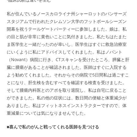
私が住んでいるノースカロライナ州シャーロットのパンサーズ
スタジアムで行われたクレムソン大学のフットボールシーズン
開幕を祝うテールゲートパーティーに参加しました。娘は、私
の目と肌が非常に黄色いことに気付きました。私たちはたまた
ま医学生と一緒だったのが幸いし、医学生はすぐに救急治療室
にいくように私にアドバイスしてくれました。私はノバント
（Novant）病院に行き、CTスキャンを受けたところ、膵臓と肝
臓に腫瘍があることが確認されました。医師はすぐに入院する
よう勧めてくれました。それからその病院で5日間私は過ごすこ
とになり、肝生検を含むすべてを確認する検査を受けました。
そして腫瘍内科医とのアポを取り退院し、私は自宅に戻ること
ができました。私の他の症状には、数日間の便秘と体重減少が
ありました。私はフィットネスインストラクターですので、体
重減量については気になりませんでした。
■喜んで私のがんと戦ってくれる医師を見つける