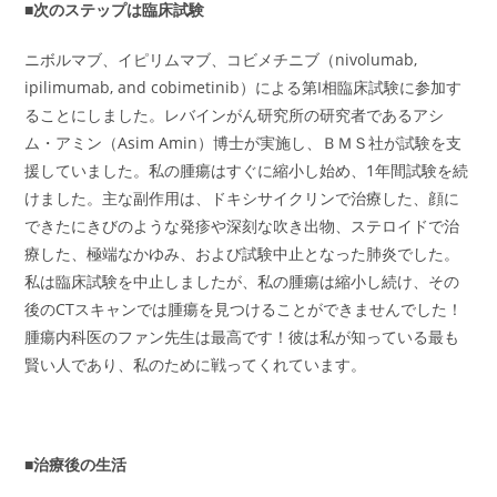
■次のステップは臨床試験
ニボルマブ、イピリムマブ、コビメチニブ（nivolumab,
ipilimumab, and cobimetinib）による第I相臨床試験に参加す
ることにしました。レバインがん研究所の研究者であるアシ
ム・アミン（Asim Amin）博士が実施し、ＢＭＳ社が試験を支
援していました。私の腫瘍はすぐに縮小し始め、1年間試験を続
けました。主な副作用は、ドキシサイクリンで治療した、顔に
できたにきびのような発疹や深刻な吹き出物、ステロイドで治
療した、極端なかゆみ、および試験中止となった肺炎でした。
私は臨床試験を中止しましたが、私の腫瘍は縮小し続け、その
後のCTスキャンでは腫瘍を見つけることができませんでした！
腫瘍内科医のファン先生は最高です！彼は私が知っている最も
賢い人であり、私のために戦ってくれています。
■治療後の生活