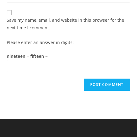
your
comment
to
website
comment
URL
Save my name, email, and website in this browser for the
(optional)
next time I comment.
Please enter an answer in digits:
nineteen − fifteen =