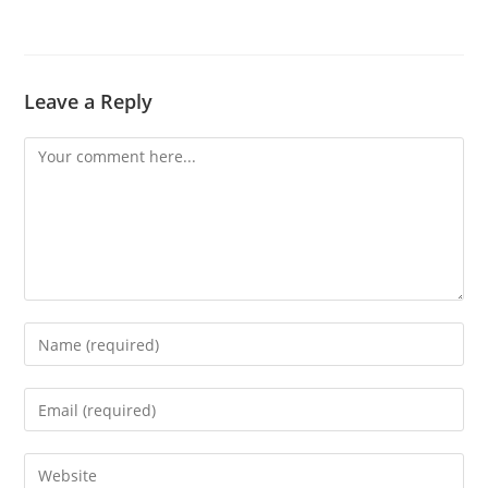
Leave a Reply
Comment
Enter
your
name
Enter
or
your
username
email
Enter
to
address