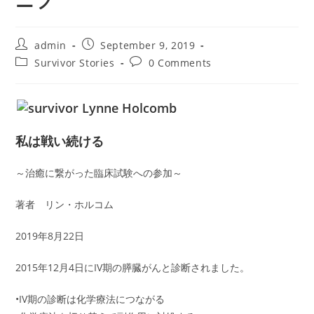
ニブ
Post
Post
admin
September 9, 2019
author:
published:
Post
Post
Survivor Stories
0 Comments
category:
comments:
私は戦い続ける
～治癒に繋がった臨床試験への参加～
著者 リン・ホルコム
2019年8月22日
2015年12月4日にIV期の膵臓がんと診断されました。
•IV期の診断は化学療法につながる