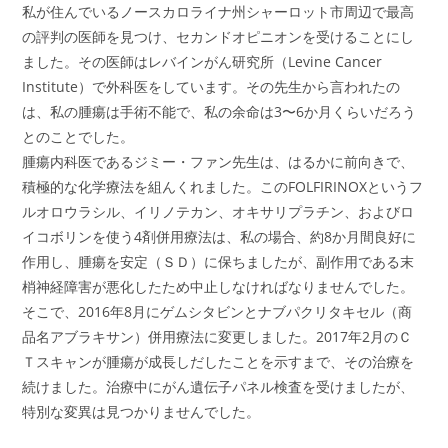
私が住んでいるノースカロライナ州シャーロット市周辺で最高
の評判の医師を見つけ、セカンドオピニオンを受けることにし
ました。その医師はレバインがん研究所（Levine Cancer
Institute）で外科医をしています。その先生から言われたの
は、私の腫瘍は手術不能で、私の余命は3〜6か月くらいだろう
とのことでした。
腫瘍内科医であるジミー・ファン先生は、はるかに前向きで、
積極的な化学療法を組んくれました。このFOLFIRINOXというフ
ルオロウラシル、イリノテカン、オキサリプラチン、およびロ
イコボリンを使う4剤併用療法は、私の場合、約8か月間良好に
作用し、腫瘍を安定（ＳＤ）に保ちましたが、副作用である末
梢神経障害が悪化したため中止しなければなりませんでした。
そこで、2016年8月にゲムシタビンとナブパクリタキセル（商
品名アブラキサン）併用療法に変更しました。2017年2月のＣ
Ｔスキャンが腫瘍が成長しだしたことを示すまで、その治療を
続けました。治療中にがん遺伝子パネル検査を受けましたが、
特別な変異は見つかりませんでした。