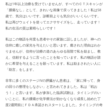
私は1年以上治療を受けていませんが、すべてのＣＴスキャンが
「腫瘍なし」として、きれいな画像で戻ってきました！私は58
歳で、気分はいいです。診断前よりも気分がいいくらいです。
私は再びウェイトを使ってエクササイズをし、走っています！
私の生活の質は素晴らしいです！
私はこの物語を何度も患者やその家族に話しましたが、神への
信仰に癒しの栄光を与えたいと思います。癒された理由はわか
りませんが、信仰が治療の道のあらゆる段階で私を励まし、教
え、信頼するように言ったことを知っています。私の物語が誰
かに希望を与えることを願っています。私は励まされたい人に
「助言」をします。
非常に多くのステージIVの膵臓がん患者は、「家に帰って、身
の回りの整理をしなさい」と言われてきました。私は「戦お
う！」と言います。私が参加した臨床試験は、タイミングのい
いことに、私の腫瘍が化学療法が効かなくなり成長し始めた丁
度2週間前にＦＤＡ承認されスタートしました。タイミングの奇