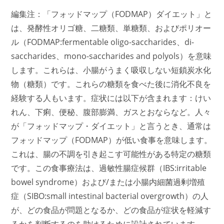
編集注：「フォッドマップ（FODMAP）ダイエット」と
は、発酵性オリゴ糖、二糖類、単糖類、およびポリオー
ル（FODMAP:fermentable oligo-saccharides、di-
saccharides、mono-saccharides and polyols）を意味
します。これらは、小腸がうまく吸収しない短鎖炭水化
物（糖類）です。これらの糖類を食べた後に消化不良を
経験する人もいます。症状には以下が含まれます：けい
れん、下痢、便秘、腹部膨満、ガスとおならなど。人々
が「フォッドマップ・ダイエット」と言うとき、通常は
フォッドマップ（FODMAP）が低い食事を意味します。
これは、腸の不調を引き起こす可能性がある特定の糖類
です。この食事療法は、過敏性腸症候群（IBS:irritable
bowel syndrome）および/または小腸内細菌過剰増殖
症（SIBO:small intestinal bacterial overgrowth）の人
が、どの食品が問題となるか、どの食品が症状を軽減す