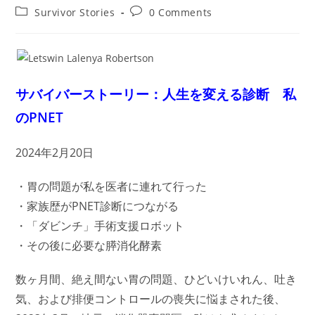
author:
published:
Post
Post
Survivor Stories
0 Comments
category:
comments:
サバイバーストーリー：人生を変える診断 私
のPNET
2024年2月20日
・胃の問題が私を医者に連れて行った
・家族歴がPNET診断につながる
・「ダビンチ」手術支援ロボット
・その後に必要な膵消化酵素
数ヶ月間、絶え間ない胃の問題、ひどいけいれん、吐き
気、および排便コントロールの喪失に悩まされた後、