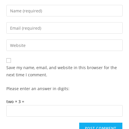
Enter
your
name
Enter
or
your
username
email
Enter
to
address
your
comment
to
website
comment
URL
Save my name, email, and website in this browser for the
(optional)
next time I comment.
Please enter an answer in digits:
two × 3 =