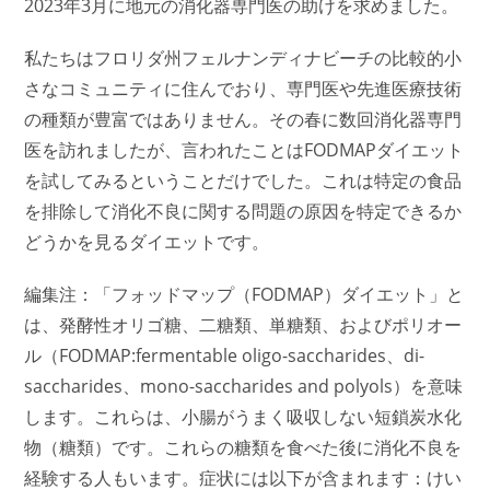
2023年3月に地元の消化器専門医の助けを求めました。
私たちはフロリダ州フェルナンディナビーチの比較的小
さなコミュニティに住んでおり、専門医や先進医療技術
の種類が豊富ではありません。その春に数回消化器専門
医を訪れましたが、言われたことはFODMAPダイエット
を試してみるということだけでした。これは特定の食品
を排除して消化不良に関する問題の原因を特定できるか
どうかを見るダイエットです。
編集注：「フォッドマップ（FODMAP）ダイエット」と
は、発酵性オリゴ糖、二糖類、単糖類、およびポリオー
ル（FODMAP:fermentable oligo-saccharides、di-
saccharides、mono-saccharides and polyols）を意味
します。これらは、小腸がうまく吸収しない短鎖炭水化
物（糖類）です。これらの糖類を食べた後に消化不良を
経験する人もいます。症状には以下が含まれます：けい