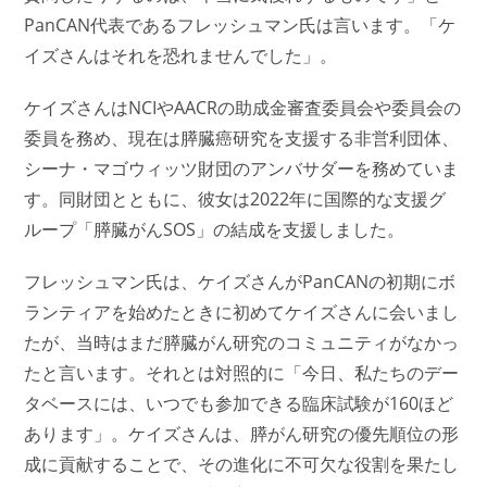
PanCAN代表であるフレッシュマン氏は言います。「ケ
イズさんはそれを恐れませんでした」。
ケイズさんはNCIやAACRの助成金審査委員会や委員会の
委員を務め、現在は膵臓癌研究を支援する非営利団体、
シーナ・マゴウィッツ財団のアンバサダーを務めていま
す。同財団とともに、彼女は2022年に国際的な支援グ
ループ「膵臓がんSOS」の結成を支援しました。
フレッシュマン氏は、ケイズさんがPanCANの初期にボ
ランティアを始めたときに初めてケイズさんに会いまし
たが、当時はまだ膵臓がん研究のコミュニティがなかっ
たと言います。それとは対照的に「今日、私たちのデー
タベースには、いつでも参加できる臨床試験が160ほど
あります」。ケイズさんは、膵がん研究の優先順位の形
成に貢献することで、その進化に不可欠な役割を果たし