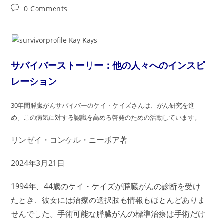
author:
published:
category:
Post
0 Comments
comments:
サバイバーストーリー：他の人々へのインスピ
レーション
30年間膵臓がんサバイバーのケイ・ケイズさんは、がん研究を進
め、この病気に対する認識を高める啓発のための活動しています。
リンゼイ・コンケル・ニーボア著
2024年3月21日
1994年、44歳のケイ・ケイズが膵臓がんの診断を受け
たとき、彼女には治療の選択肢も情報もほとんどありま
せんでした。手術可能な膵臓がんの標準治療は手術だけ