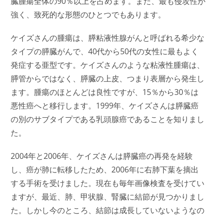
臓腫瘍全体の90％以上を占めます。また、最も侵攻性が
強く、致死的な形態のひとつでもあります。
ケイズさんの腫瘍は、膵粘液性腺がんと呼ばれる希少な
タイプの膵臓がんで、40代から50代の女性に最もよく
発症する亜型です。ケイズさんのような粘液性腫瘍は、
膵管からではなく、膵臓の上皮、つまり表層から発生し
ます。腫瘍のほとんどは良性ですが、15％から30％は
悪性癌へと移行します。1999年、ケイズさんは膵臓癌
の別のサブタイプである乳頭腺癌であることを知りまし
た。
2004年と2006年、ケイズさんは膵臓癌の再発を経験
し、癌が肺に転移したため、2006年に右肺下葉を摘出
する手術を受けました。現在も毎年画像検査を受けてい
ますが、最近、肺、甲状腺、腎臓に結節が見つかりまし
た。しかし今のところ、結節は成長していないようなの