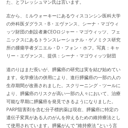
た、とフレッシュマン氏は言います。
左から、ミルウォーキーにあるウィスコンシン医科大学
の外科医ダグラス・B・エヴァンス、シーナ・マゴウィ
ッツ財団の創設者兼CEOロジャー・マゴウィッツ、フェ
ニックスにあるトランスレーショナル・ゲノミクス研究
所の腫瘍学者ダニエル・D・フォン・ホフ。写真：キャ
リー・エヴァンス、提供：シーナ・マゴウィッツ財団
道のりはまだ長いが、膵臓癌の研究は実を結び始めてい
ます。化学療法の併用により、進行膵臓癌の一部の人の
生存期間が改善されました。スクリーニング・ツールに
より、膵臓癌のリスクが高い一部の人々において、治療
可能な早期に膵臓癌を発見できるようになりました。
PARP阻害剤を含む分子標的薬は現在、膵臓癌に特定の
遺伝子変異がある人のがんを抑えるための維持療法とし
て使用されています。膵臓がんで “維持療法 “という言