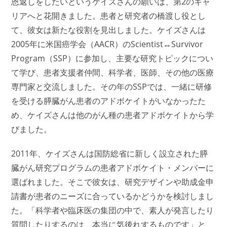
恩返しをしたいというケイズさんの願いは、第2のキャ
リアへと花開きました。患者と研究者の橋渡し役とし
て、彼女は新たな役割を見出しました。ケイズさんは
2005年に米国癌学会（AACR）のScientist↔Survivor
Program（SSP）に参加し、主要な研究トピックについ
て学び、患者支援者仲間、科学者、医師、その他の医療
専門家と交流しました。その年のSSPでは、一緒に研修
を受ける膵臓がん患者のアドボケイトがいなかったた
め、ケイズさんは他のがん種の患者アドボケイトから学
びました。
2011年、ケイズさんは国防総省に新しく設立された膵
臓がん研究プログラムの患者アドボケイト・メンバーに
選ばれました。そこで彼女は、研究デザインや助成金申
請書が患者のニーズに合っているかどうかを検討しまし
た。「科学者や臨床医の集団の中で、素人が発言したり
質問したりするのは、本当に気後れするものです」と