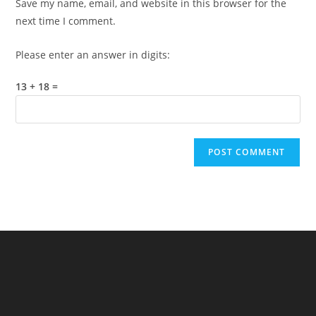
Save my name, email, and website in this browser for the
(optional)
next time I comment.
Please enter an answer in digits:
13 + 18 =