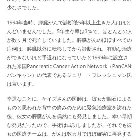
少なさでした。
1994年当時、膵臓がんで診断後5年以上生きた人はほと
んどいませんでした。5年生存率は3％で、ほとんどの人
が数ヶ月で死亡していました。膵臓がんのほぼすべての
症例は、膵臓以外に転移してから診断され、有効な治療
ができないほど手遅れになっていたと1999年に設立さ
れた米国Pancreatic Cancer Action Network（PanCAN:
パンキャン）の代表であるジュリー・フレッシュマン氏
は言います。
幸運なことに、ケイズさんの医師は、彼女が胆石による
ものと思われた背中の痛みのために緊急治療室を訪れた
後、彼女の膵臓がんを偶然にも発見しました。幸い早期
な発見だったので、手術は成功しましたが、それでも彼
女の医療チームは、がんは数カ月でほぼ確実に再発する