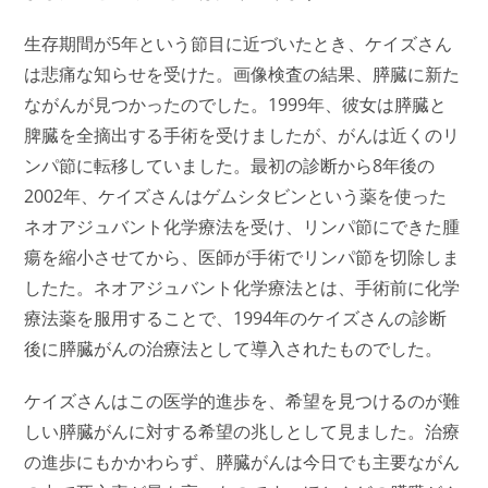
生存期間が5年という節目に近づいたとき、ケイズさん
は悲痛な知らせを受けた。画像検査の結果、膵臓に新た
ながんが見つかったのでした。1999年、彼女は膵臓と
脾臓を全摘出する手術を受けましたが、がんは近くのリ
ンパ節に転移していました。最初の診断から8年後の
2002年、ケイズさんはゲムシタビンという薬を使った
ネオアジュバント化学療法を受け、リンパ節にできた腫
瘍を縮小させてから、医師が手術でリンパ節を切除しま
したた。ネオアジュバント化学療法とは、手術前に化学
療法薬を服用することで、1994年のケイズさんの診断
後に膵臓がんの治療法として導入されたものでした。
ケイズさんはこの医学的進歩を、希望を見つけるのが難
しい膵臓がんに対する希望の兆しとして見ました。治療
の進歩にもかかわらず、膵臓がんは今日でも主要ながん