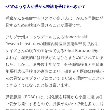
▪どのような人が膵がん検診を受けるべきか？
膵臓がんを発症するリスクが高い人は、がんを早期に発
見するための検査を受けることが重要です。
アリゾナ州スコッツデールにあるHonorHealth
Research Instituteの腫瘍内科医兼腫瘍学部長であり、
ケイズさんの現在の主治医であるErkut Borazanci氏に
よれば、歴史的には膵臓がんはひとまとめにされていま
した。しかし、過去数十年間で、分子腫瘍検査と生殖細
胞系列遺伝子検査の進歩により、研究者と医師は膵臓が
んの異なるサブタイプについてより深く理解することが
できるようになったと彼は言います。
膵管腺癌（PDAC）は、消化液を膵臓から小腸に運ぶ細
い管から発生するもので、膵臓がんの中で最も多く、膵