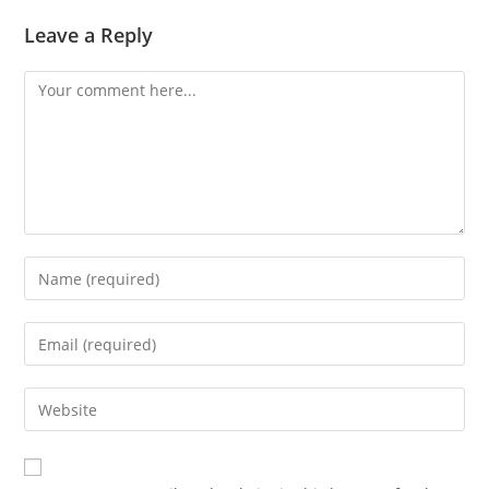
Leave a Reply
Comment
Enter
your
name
Enter
or
your
username
email
Enter
to
address
your
comment
to
website
comment
URL