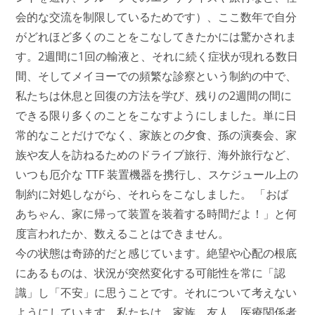
会的な交流を制限しているためです）、ここ数年で自分
がどれほど多くのことをこなしてきたかには驚かされま
す。2週間に1回の輸液と、それに続く症状が現れる数日
間、そしてメイヨーでの頻繁な診察という制約の中で、
私たちは休息と回復の方法を学び、残りの2週間の間に
できる限り多くのことをこなすようにしました。単に日
常的なことだけでなく、家族との夕食、孫の演奏会、家
族や友人を訪ねるためのドライブ旅行、海外旅行など、
いつも厄介な TTF 装置機器を携行し、スケジュール上の
制約に対処しながら、それらをこなしました。 「おば
あちゃん、家に帰って装置を装着する時間だよ！」と何
度言われたか、数えることはできません。
今の状態は奇跡的だと感じています。絶望や心配の根底
にあるものは、状況が突然変化する可能性を常に「認
識」し「不安」に思うことです。それについて考えない
ようにしています。私たちは、家族、友人、医療関係者