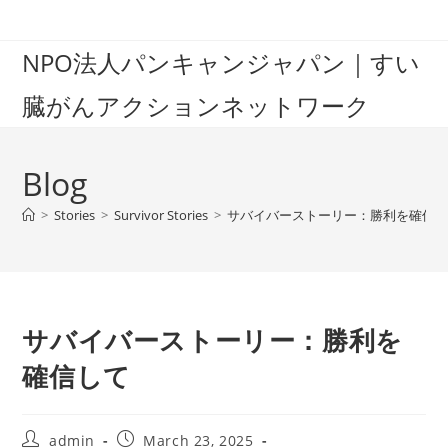
Skip
to
NPO法人パンキャンジャパン｜すい
content
臓がんアクションネットワーク
Blog
>
Stories
>
Survivor Stories
>
サバイバーストーリー：勝利を確信
サバイバーストーリー：勝利を
確信して
Post
Post
admin
March 23, 2025