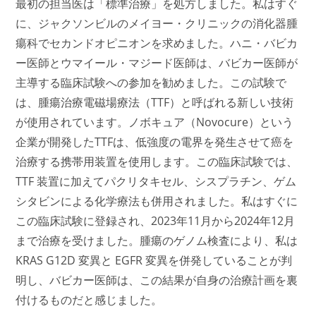
最初の担当医は「標準治療」を処方しました。私はすぐ
に、ジャクソンビルのメイヨー・クリニックの消化器腫
瘍科でセカンドオピニオンを求めました。ハニ・バビカ
ー医師とウマイール・マジード医師は、バビカー医師が
主導する臨床試験への参加を勧めました。この試験で
は、腫瘍治療電磁場療法（TTF）と呼ばれる新しい技術
が使用されています。ノボキュア（Novocure）という
企業が開発したTTFは、低強度の電界を発生させて癌を
治療する携帯用装置を使用します。この臨床試験では、
TTF 装置に加えてパクリタキセル、シスプラチン、ゲム
シタビンによる化学療法も併用されました。私はすぐに
この臨床試験に登録され、2023年11月から2024年12月
まで治療を受けました。
腫瘍のゲノム検査により、私は
KRAS G12D 変異と EGFR 変異を併発していることが判
明し、バビカー医師は、この結果が自身の治療計画を裏
付けるものだと感じました。