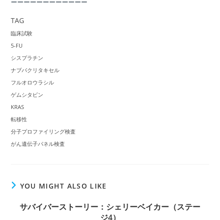
ーーーーーーーーーーーー
TAG
臨床試験
5-FU
シスプラチン
ナブパクリタキセル
フルオロウラシル
ゲムシタビン
KRAS
転移性
分子プロファイリング検査
がん遺伝子パネル検査
YOU MIGHT ALSO LIKE
サバイバーストーリー：シェリーベイカー（ステー
ジ4）