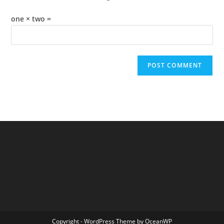
one × two =
Copyright - WordPress Theme by OceanWP