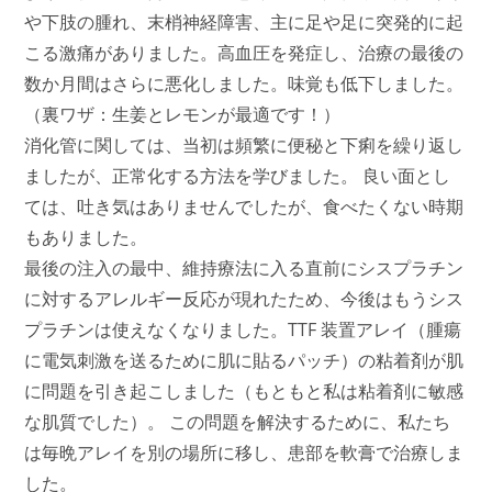
や下肢の腫れ、末梢神経障害、主に足や足に突発的に起
こる激痛がありました。高血圧を発症し、治療の最後の
数か月間はさらに悪化しました。味覚も低下しました。
（裏ワザ：生姜とレモンが最適です！）
消化管に関しては、当初は頻繁に便秘と下痢を繰り返し
ましたが、正常化する方法を学びました。 良い面とし
ては、吐き気はありませんでしたが、食べたくない時期
もありました。
最後の注入の最中、維持療法に入る直前にシスプラチン
に対するアレルギー反応が現れたため、今後はもうシス
プラチンは使えなくなりました。TTF 装置アレイ（腫瘍
に電気刺激を送るために肌に貼るパッチ）の粘着剤が肌
に問題を引き起こしました（もともと私は粘着剤に敏感
な肌質でした）。 この問題を解決するために、私たち
は毎晩アレイを別の場所に移し、患部を軟膏で治療しま
した。