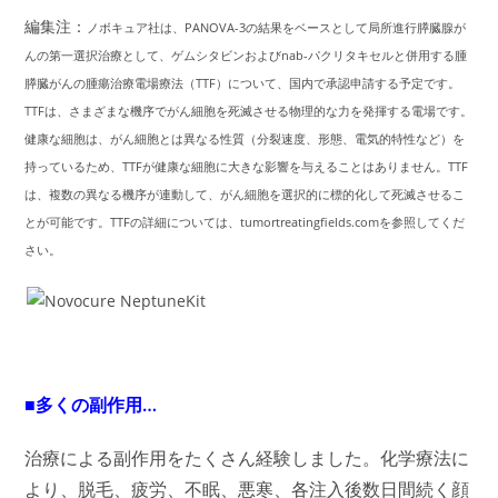
編集注：
ノボキュア社は、PANOVA-3の結果をベースとして局所進行膵臓腺が
んの第一選択治療として、ゲムシタビンおよびnab-パクリタキセルと併用する腫
膵臓がんの
腫瘍治療電場療法（TTF）
について、国内で承認申請する予定です。
TTFは、さまざまな機序でがん細胞を死滅させる物理的な力を発揮する電場です。
健康な細胞は、がん細胞とは異なる性質（分裂速度、形態、電気的特性など）を
持っているため、TTFが健康な細胞に大きな影響を与えることはありません。TTF
は、複数の異なる機序が連動して、がん細胞を選択的に標的化して死滅させるこ
とが可能です。TTFの詳細については、tumortreatingfields.comを参照してくだ
さい。
■多くの副作用…
治療による副作用をたくさん経験しました。化学療法に
より、脱毛、疲労、不眠、悪寒、各注入後数日間続く顔