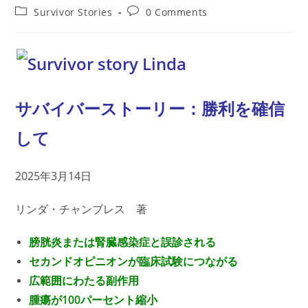
author:
published:
Post
Post
Survivor Stories
0 Comments
category:
comments:
サバイバーストーリー：勝利を確信
して
2025年3月14日
リンダ・チャンブレス 著
膀胱炎または腎臓感染症と誤診される
セカンドオピニオンが臨床試験につながる
広範囲にわたる副作用
腫瘍が100パーセント縮小