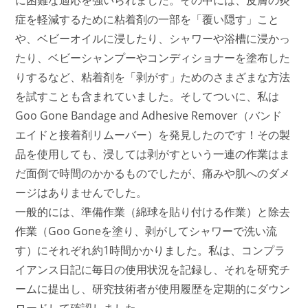
に困難な適応を強いられました。その中には、皮膚の炎
症を軽減するために粘着剤の一部を「覆い隠す」こと
や、ベビーオイルに浸したり、シャワーや浴槽に浸かっ
たり、ベビーシャンプーやコンディショナーを塗布した
りするなど、粘着剤を「剥がす」ためのさまざまな方法
を試すことも含まれていました。そしてついに、私は
Goo Gone Bandage and Adhesive Remover（バンド
エイドと接着剤リムーバー）を発見したのです！その製
品を使用しても、浸しては剥がすという一連の作業はま
だ面倒で時間のかかるものでしたが、痛みや肌へのダメ
ージはありませんでした。
一般的には、準備作業（綿球を貼り付ける作業）と除去
作業（Goo Goneを塗り、剥がしてシャワーで洗い流
す）にそれぞれ約1時間かかりました。私は、コンプラ
イアンス日記に毎日の使用状況を記録し、それを研究チ
ームに提出し、研究技術者が使用履歴を定期的にダウン