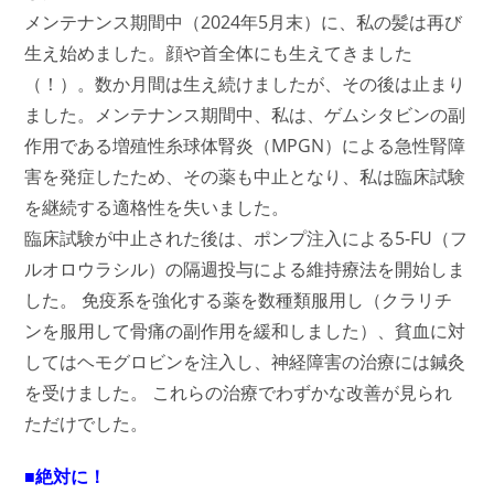
メンテナンス期間中（2024年5月末）に、私の髪は再び
生え始めました。顔や首全体にも生えてきました
（！）。数か月間は生え続けましたが、その後は止まり
ました。メンテナンス期間中、私は、ゲムシタビンの副
作用である増殖性糸球体腎炎（MPGN）による急性腎障
害を発症したため、その薬も中止となり、私は臨床試験
を継続する適格性を失いました。
臨床試験が中止された後は、ポンプ注入による5-FU（フ
ルオロウラシル）の隔週投与による維持療法を開始しま
した。 免疫系を強化する薬を数種類服用し（クラリチ
ンを服用して骨痛の副作用を緩和しました）、貧血に対
してはヘモグロビンを注入し、神経障害の治療には鍼灸
を受けました。 これらの治療でわずかな改善が見られ
ただけでした。
■絶対に！