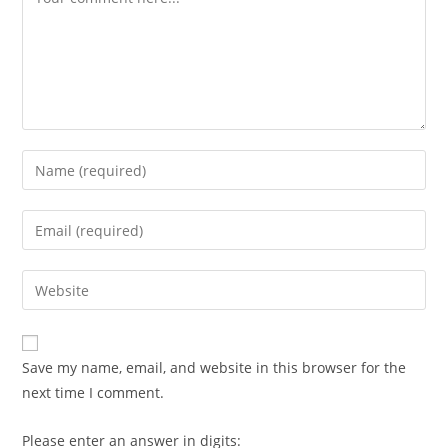
Enter
your
name
Enter
or
your
username
email
Enter
to
address
your
comment
to
website
comment
URL
Save my name, email, and website in this browser for the
(optional)
next time I comment.
Please enter an answer in digits: