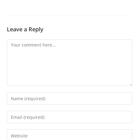
Leave a Reply
Comment
Enter
your
name
Enter
or
your
username
email
Enter
to
address