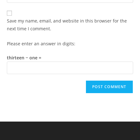
your
comment
to
website
comment
URL
Save my name, email, and website in this browser for the
(optional)
next time I comment.
Please enter an answer in digits:
thirteen − one =