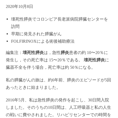
2020
年10月8日
壊死性膵炎でコロンビア
長老派病院
膵臓センターを
訪問
早期に発見された膵臓がん
FOLFIRINOXによる術後補助療法
編集注：
壊死性膵炎
は，急性
膵炎
患者の約 10〜20％に
発生し，その死亡率は 15〜20％である。
壊死性膵炎
に
臓器不全を伴う場合，死亡率は約 50％になる。
私の膵臓がんの旅は、約6年前、膵炎のエピソードが5回
あったときに始まりました。
2016
年5月、私は急性膵炎の発作を起こし、30日間入院
しました。そのうちの10日間は、人工呼吸器と私の人生
の戦いに費やされました。リハビリセンターでの時間を