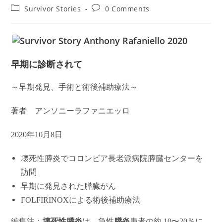
author:
published:
Post
Post
Survivor Stories
0 Comments
category:
comments:
早期に診断されて
～早期発見、手術と術後補助療法～
著者 アンソニーラファニエッロ
2020
年10月8日
壊死性膵炎でコロンビア
長老派病院
膵臓センターを
訪問
早期に発見された膵臓がん
FOLFIRINOXによる術後補助療法
編集注：
壊死性膵炎
は，急性
膵炎
患者の約 10〜20％に