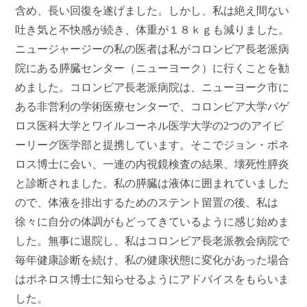
含め、長い回復を遂げました。しかし、私は絶え間ない
吐き気と不快感が続き、体重が１８ｋｇも減りました。
ニュージャージーの私の医者は私がコロンビア長老派病
院にある膵臓センター（ニューヨーク）に行くことを勧
めました。コロンビア長老派病院は、ニューヨーク市に
ある非営利の学術医療センターで、コロンビア大学バゲ
ロス医科大学とワイルコーネル医学大学の2つのアイビ
ーリーグ医学部と提携しています。そこでジョン・ポネ
ロス博士に会い、一連の内視鏡検査の結果、壊死性膵炎
と診断されました。私の膵臓は液体に囲まれていました
ので、体液を排出するためのステント留置の後、私は
徐々に自分の体調がもどってきているように感じ始めま
した。無事に退院し、私はコロンビア長老派教会病院で
毎年健康診断を続け、私の健康状態に変化があった場合
はポネロス博士に知らせるようにアドバイスをもらいま
した。