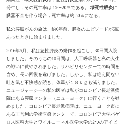
発生し，その死亡率は 15〜20％である。
壊死性膵炎
に
臓器不全を伴う場合，死亡率は約 50％になる。
私の膵臓がんの旅は、約6年前、膵炎のエピソードが5回
あったときに始まりました。
2016
年5月、私は急性膵炎の発作を起こし、30日間入院
しました。そのうちの10日間は、人工呼吸器と私の人生
の戦いに費やされました。リハビリセンターでの時間を
含め、長い回復を遂げました。しかし、私は絶え間ない
吐き気と不快感が続き、体重が１８ｋｇも減りました。
ニュージャージーの私の医者は私がコロンビア長老派病
院にある膵臓センター（ニューヨーク）に行くことを勧
めました。コロンビア長老派病院は、ニューヨーク市に
ある非営利の学術医療センターで、コロンビア大学バゲ
ロス医科大学とワイルコーネル医学大学の2つのアイビ