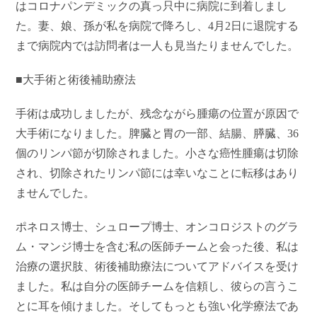
はコロナパンデミックの真っ只中に病院に到着しまし
た。妻、娘、孫が私を病院で降ろし、4月2日に退院する
まで病院内では訪問者は一人も見当たりませんでした。
■大手術と術後補助療法
手術は成功しましたが、残念ながら腫瘍の位置が原因
で
大手術になりました。脾臓と胃の一部、結腸、膵臓、
36
個のリンパ節が切除されました。小さな癌性腫瘍は切除
され、切除されたリンパ節には幸いなことに転移はあり
ませんでした。
ポネロス博士、シュロープ博士、オンコロジストのグラ
ム・マンジ博士を含む私の医師チームと会った後、私は
治療の選択肢、術後補助療法についてアドバイスを受け
ました。私は自分の医師チームを信頼し、彼らの言うこ
とに耳を傾けました。そしてもっとも強い化学療法であ