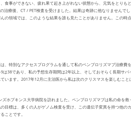
く、食事ができない、疲れ果て起き上がれない状態から、元気をとりも
治療後、CT / PET検査を受けました。結果は奇跡に他なりませんでし
がんの領域では、このような結果を誰も見たことがありません。この時
州は、特別なアクセスプログラムを通して私のペンブロリズマブ治療費
9-9は38であり、私の予想生存期間は2年以上、そしておそらく長期サバ
います。2017年12月に主治医から私は次のクリスマスを楽しむこと
。
ョンズホプキンス大学病院を訪れました。ペンブロリズマブは私の命を救
私の目標は、多くの人がゲノム検査を受け、この遺伝子変異を持つ他の
することです。