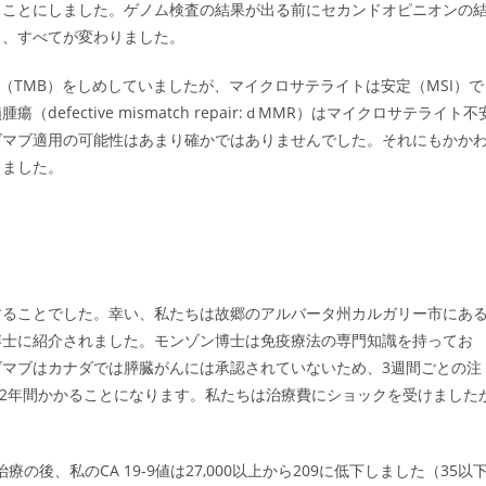
ることにしました。ゲノム検査の結果が出る前にセカンドオピニオンの
き、すべてが変わりました。
（TMB）をしめしていましたが、マイクロサテライトは安定（MSI）で
ective mismatch repair:ｄMMR）はマイクロサテライト不
ズマブ適用の可能性はあまり確かではありませんでした。それにもかか
しました。
することでした。幸い、私たちは故郷のアルバータ州カルガリー市にあ
博士に紹介されました。モンゾン博士は免疫療法の専門知識を持ってお
マブはカナダでは膵臓がんには承認されていないため、3週間ごとの注
が最長2年間かかることになります。私たちは治療費にショックを受けました
の後、私のCA 19-9値は27,000以上から209に低下しました（35以