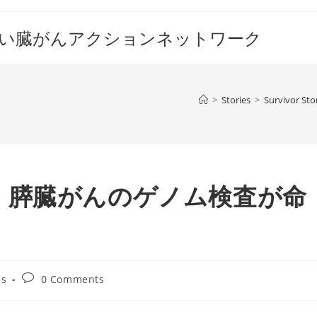
すい臓がんアクションネットワーク
>
Stories
>
Survivor Sto
：膵臓がんのゲノム検査が命
Post
es
0 Comments
comments: