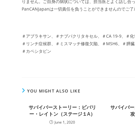
りません。ご自身の病状については、担当医とよく話し合
PanCANJapanは一切責任を負うことができませんのでご
＃アブラキサン、＃ナブパクリタキセル、＃CA 19-9、
＃リンチ症候群、＃ミスマッチ修復欠陥、＃MSH6、＃膵臓
＃カペシタビン
YOU MIGHT ALSO LIKE
サバイバーストーリー：ビバリ
サバイバー
ー・レイトン（ステージ１A）
June 1, 2020