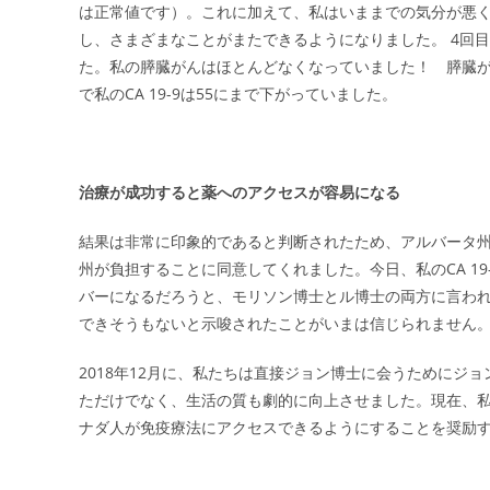
は正常値です）。これに加えて、私はいままでの気分が悪
し、さまざまなことがまたできるようになりました。 4回目の
た。私の膵臓がんはほとんどなくなっていました！ 膵臓
で私のCA 19-9は55にまで下がっていました。
治療が成功すると薬へのアクセスが容易になる
結果は非常に印象的であると判断されたため、アルバータ
州が負担することに同意してくれました。今日、私のCA 1
バーになるだろうと、モリソン博士とル博士の両方に言われて
できそうもないと示唆されたことがいまは信じられません
2018年12月に、私たちは直接ジョン博士に会うためにジ
ただけでなく、生活の質も劇的に向上させました。現在、
ナダ人が免疫療法にアクセスできるようにすることを奨励