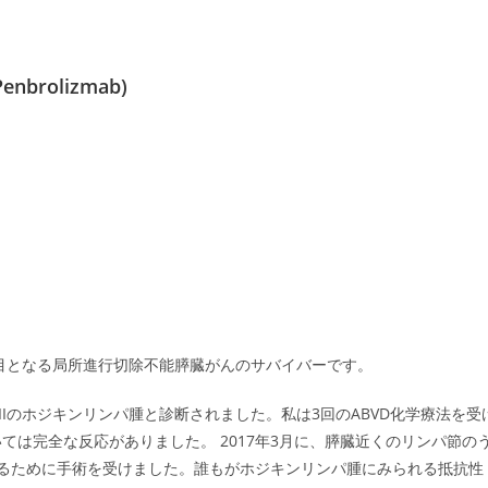
rolizmab)
月目となる局所進行切除不能膵臓がんのサバイバーです。
IIIのホジキンリンパ腫と診断されました。私は3回のABVD化学療法を受
は完全な反応がありました。 2017年3月に、膵臓近くのリンパ節の
るために手術を受けました。誰もがホジキンリンパ腫にみられる抵抗性