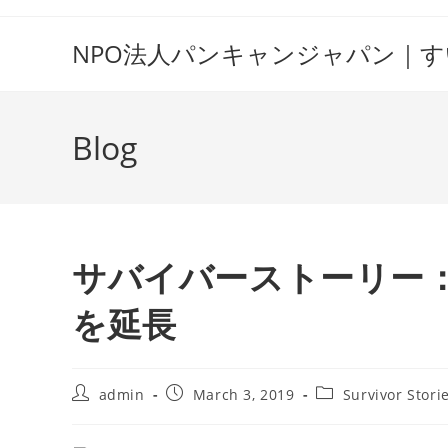
Skip
to
NPO法人パンキャンジャパン｜
content
Blog
サバイバーストーリー
を延長
Post
Post
Post
admin
March 3, 2019
Survivor Stori
author:
published:
category: