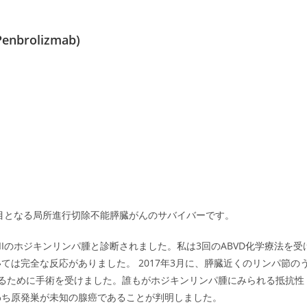
rolizmab)
月目となる局所進行切除不能膵臓がんのサバイバーです。
IIIのホジキンリンパ腫と診断されました。私は3回のABVD化学療法を受
は完全な反応がありました。 2017年3月に、膵臓近くのリンパ節の
るために手術を受けました。誰もがホジキンリンパ腫にみられる抵抗性
わち原発巣が未知の腺癌であることが判明しました。