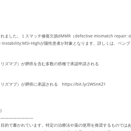
スマッチ修復欠損dMMR（defective mismatch repair:
 Instability:MSI-Highが陽性患者が対象となります。詳しくは、ペンブ
ロリズマブ）が膵癌を含む多数の癌種で承認申請される
が膵癌に承認される https://bit.ly/2WSnKZ1
)
―――――――――
る目的で書かれています。特定の治療法や薬の使用を推奨するものでは