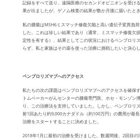
記録をすべて送り、遠隔医療のセカンドオピニオンを受け
果が出ましたが、ゲノム検査の結果が数か月後に届いたと
私の腫瘍はMSH6ミスマッチ修復欠陥と高い遺伝子変異負荷
した。これは珍しい結果であり（通常、ミスマッチ修復欠損腫瘍（def
定性を有する）、結果としてこの状況におけるペンブロリ
らず、私と家族はその薬を使った治療に挑戦したいと決心
ペンブロリズマブへのアクセス
私たちの次の課題はペンブロリズマブへのアクセスを確保
トムベーカーがんセンターの腫瘍専門医、ホセ・モンゾン
り、この治療法を支持していました。しかし、ペンブロリズ
射1回あたり約9,000カナダドル（約100万円）の費用
治療をスタートすることに決めました。
2018年1月に最初の治療を受けました。数週間後、2回目の治療