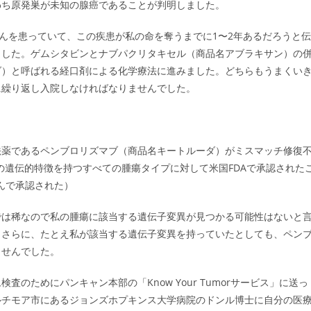
わち原発巣が未知の腺癌であることが判明しました。
臓がんを患っていて、この疾患が私の命を奪うまでに1〜2年あるだろうと伝
ました。ゲムシタビンとナブパクリタキセル（商品名アブラキサン）の
ダ）と呼ばれる経口剤による化学療法に進みました。どちらもうまくい
に繰り返し入院しなければなりませんでした。
法薬であるペンブロリズマブ（商品名キートルーダ）がミスマッチ修復
と呼ばれる特定の遺伝的特徴を持つすべての腫瘍タイプに対して米国FDAで承認された
がんで承認された）
では稀なので私の腫瘍に該当する遺伝子変異が見つかる可能性はないと
。さらに、たとえ私が該当する遺伝子変異を持っていたとしても、ペン
ませんでした。
のためにパンキャン本部の「Know Your Tumorサービス」に送っ
ルチモア市にあるジョンズホプキンス大学病院のドンル博士に自分の医