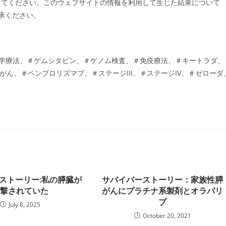
ってください。このウェブサイトの情報を利用して生じた結果について
了承ください。
＃化学療法、＃ゲムシタビン、＃ゲノム検査、＃免疫療法、＃キートラダ、
がん、＃ペンブロリズマブ、＃ステージIII、＃ステージIV、＃ゼローダ
ストーリー:私の膵臓が
サバイバーストーリー：家族性膵
攻撃されていた
がんにプラチナ系製剤とオラパリ
ブ
July 8, 2025
October 20, 2021