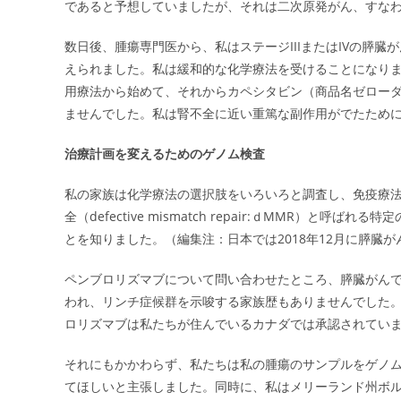
であると予想していましたが、それは二次原発がん、すな
数日後、腫瘍専門医から、私はステージIIIまたはIVの膵
えられました。私は緩和的な化学療法を受けることになり
用療法から始めて、それからカペシタビン（商品名ゼロー
ませんでした。私は腎不全に近い重篤な副作用がでたため
治療計画を変えるためのゲノム検査
私の家族は化学療法の選択肢をいろいろと調査し、免疫療
全（defective mismatch repair:ｄMMR）
とを知りました。（編集注：日本では2018年12月に膵臓
ペンブロリズマブについて問い合わせたところ、膵臓がん
われ、リンチ症候群を示唆する家族歴もありませんでした
ロリズマブは私たちが住んでいるカナダでは承認されてい
それにもかかわらず、私たちは私の腫瘍のサンプルをゲノム検査
てほしいと主張しました。同時に、私はメリーランド州ボ