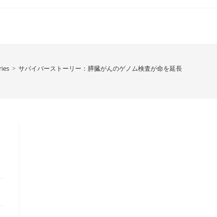
ries
>
サバイバーストーリー：膵臓がんのゲノム検査が命を延長